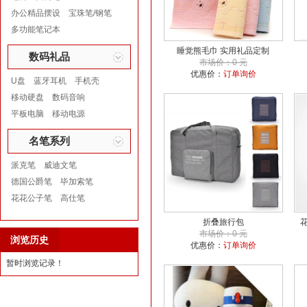
办公精品摆设
宝珠笔/钢笔
多功能笔记本
睡觉熊毛巾 实用礼品定制
数码礼品
市场价：0 元
优惠价：
订单询价
U盘
蓝牙耳机
手机壳
移动硬盘
数码音响
平板电脑
移动电源
名笔系列
派克笔
威迪文笔
德国公爵笔
毕加索笔
花花公子笔
高仕笔
折叠旅行包
市场价：0 元
浏览历史
优惠价：
订单询价
暂时浏览记录！