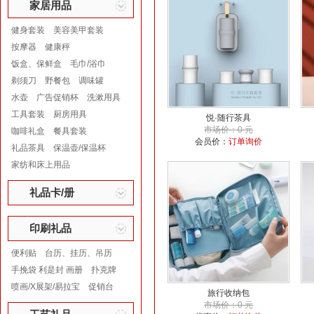
家居用品
健身套装
美容美甲套装
按摩器
健康秤
饭盒、保鲜盒
毛巾/浴巾
剃须刀
野餐包
调味罐
水壶
广告促销杯
洗漱用具
工具套装
厨房用具
悦·随行茶具
市场价：0 元
咖啡礼盒
餐具套装
会员价：
订单询价
礼品茶具
保温壶/保温杯
家纺和床上用品
礼品卡/册
印刷礼品
便利贴
台历、挂历、吊历
手挽袋 利是封 画册
扑克牌
喷画/X展架/易拉宝
促销台
旅行收纳包
市场价：0 元