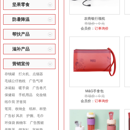
坚果零食
农商银行颈枕
防暑降温
市场价：0 元
会员价：
订单询价
帮扶产品
滋补产品
营销宣传
存钱罐
打火机、点烟器
毛绒公仔抱枕
广告气球
冰箱贴
暖手袋
广告卷尺
M&G手拿包
保健箱
手机用品
化妆镜
市场价：0 元
会员价：
订单询价
纸巾筒 牙签筒
笔筒、收纳盒
纸杯、杯垫
广告衫 风衣
护腕、毛巾
环保袋 购物车
广告围裙
开瓶器
烟灰缸
鼠标垫