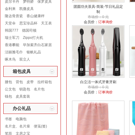
皮尔卡丹
梦特娇
保罗皮具
团圆功夫茶具-简装-节日礼品定
金利来
凯撒皮具
制
隆达骨质瓷
香山健康秤
市场价：0 元
会员价：
订单询价
天堂伞
思宝珍品杯
天王表
韩国777
德国司顿
瑞士军刀
Zippo打火机
香港攀能
毕加索齐白石家居
洁丽雅毛巾
银帆礼品
啄木鸟
双立人
箱包皮具
腰包
背包
皮带
拉杆箱包
白立洁一体式牙膏牙刷
市场价：0 元
公文包
钥匙包
名片包
会员价：
订单询价
钱包
皮具套装
办公礼品
书签
电脑包
名片盒、名片座
便笺(签)
笔筒
文房之宝