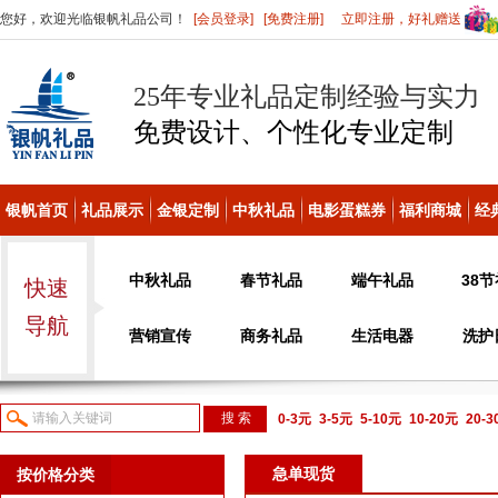
您好，欢迎光临银帆礼品公司！
[会员登录]
[免费注册]
立即注册，好礼赠送
25年专业礼品定制经验与实力
免费设计、个性化
专业定制
银帆首页
礼品展示
金银定制
中秋礼品
电影蛋糕券
福利商城
经
中秋礼品
春节礼品
端午礼品
38
快速
导航
营销宣传
商务礼品
生活电器
洗护
0-3元
3-5元
5-10元
10-20元
20-
议或电话咨询
急单现货
按价格分类