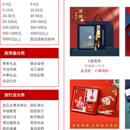
0-3元
3-5元
5-10元
10-20元
20-30元
30-50元
50-100元
100-200元
200-300元
300-500元
500-1000元
1000元以上
5000元以上
面议或电话咨询
按用途分类
U盘套装
商务礼品
展会促销
市场价：0 元
开业庆典
员工福利
会员价：
订单询价
外事礼品
特色定制
会议纪念
按行业分类
其它企事业单位
部队单位
学校教育
医院医疗
旅游行业
航空物流
酒店服务业
美容化妆
医药保健
食品饮料