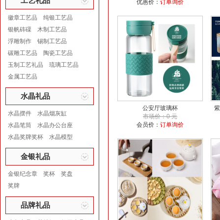
工艺礼品
优惠价：
订单询价
徽章工艺品
纯银工艺品
银帆砗磲
木制工艺品
浮雕制作
锡制工艺品
碳雕工艺品
陶瓷工艺品
玉制工艺礼品
琉璃工艺品
金属工艺品
水晶礼品
公安厅玻璃杯
紫
水晶摆件
水晶烟灰缸
市场价：0 元
会员价：
订单询价
水晶笔筒
水晶办公台座
水晶奖牌奖杯
水晶模型
金银礼品
金银纪念章
奖杯
奖盘
奖牌
品牌礼品