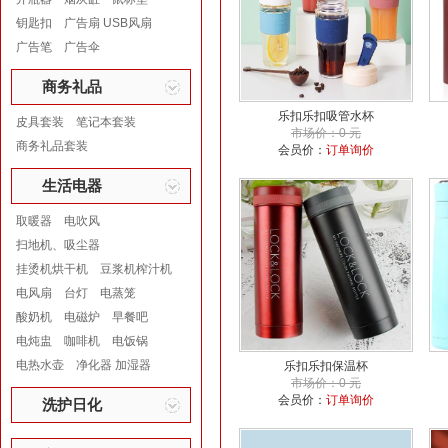
钥匙扣
广告扇 USB风扇
广告笔
广告伞
商务礼品
乐扣乐扣吸管水杯
皮具套装
笔记本套装
市场价：0 元
商务礼品套装
会员价：
订单询价
生活电器
取暖器
电吹风
扫地机、吸尘器
挂烫机烘干机
豆浆机榨汁机
电风扇
台灯
电蒸笼
酸奶机
电磁炉
早餐吧
电炖盅
咖啡机
电饭锅
电热水壶
净化器 加湿器
乐扣乐扣保温杯
市场价：0 元
会员价：
订单询价
洗护日化