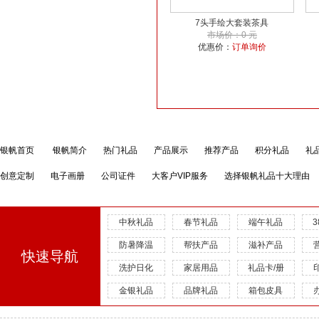
7头手绘大套装茶具
市场价：0 元
优惠价：
订单询价
银帆首页
银帆简介
热门礼品
产品展示
推荐产品
积分礼品
礼
创意定制
电子画册
公司证件
大客户VIP服务
选择银帆礼品十大理由
中秋礼品
春节礼品
端午礼品
防暑降温
帮扶产品
滋补产品
快速导航
洗护日化
家居用品
礼品卡/册
金银礼品
品牌礼品
箱包皮具