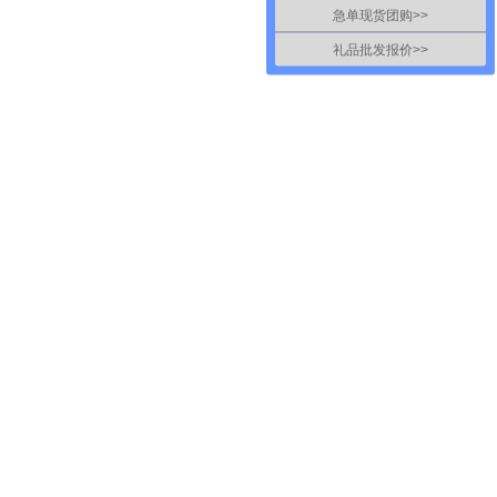
急单现货团购>>
礼品批发报价>>