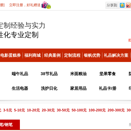
册]
立即注册，好礼赠送
定制经验与实力
性化
专业定制
电影蛋糕券
福利商城
经典案例
定制流程
银帆优势
礼品解决方案
端午礼品
38节礼品
米面粮油
坚果零食
生活电器
洗护日化
家居用品
礼品卡/册
元
3-5元
5-10元
10-20元
20-30元
30-50元
50-100元
100-200元
200-300元
30
电话咨询
笔/钢笔