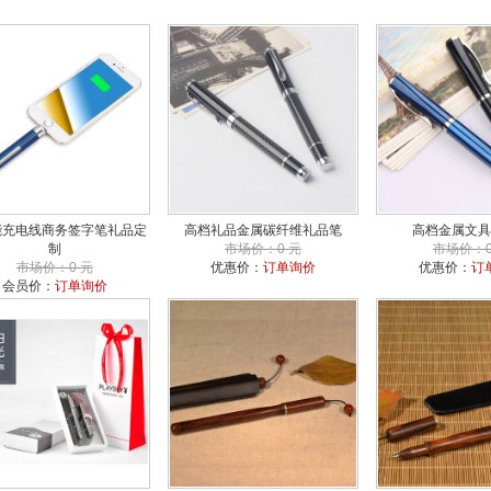
能充电线商务签字笔礼品定
高档礼品金属碳纤维礼品笔
高档金属文具
制
市场价：0 元
市场价：0
市场价：0 元
优惠价：
订单询价
优惠价：
订
会员价：
订单询价