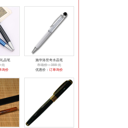
礼品笔
施华洛世奇水晶笔
 元
市场价：388 元
单询价
优惠价：
订单询价