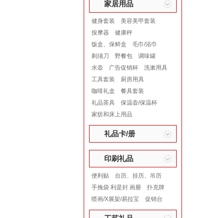
家居用品
健身套装
美容美甲套装
按摩器
健康秤
饭盒、保鲜盒
毛巾/浴巾
剃须刀
野餐包
调味罐
水壶
广告促销杯
洗漱用具
工具套装
厨房用具
咖啡礼盒
餐具套装
礼品茶具
保温壶/保温杯
家纺和床上用品
礼品卡/册
印刷礼品
便利贴
台历、挂历、吊历
手挽袋 利是封 画册
扑克牌
喷画/X展架/易拉宝
促销台