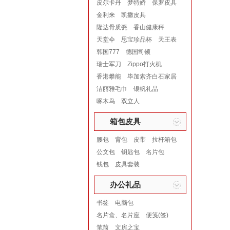
皮尔卡丹
梦特娇
保罗皮具
金利来
凯撒皮具
隆达骨质瓷
香山健康秤
天堂伞
思宝珍品杯
天王表
韩国777
德国司顿
瑞士军刀
Zippo打火机
香港攀能
毕加索齐白石家居
洁丽雅毛巾
银帆礼品
啄木鸟
双立人
箱包皮具
腰包
背包
皮带
拉杆箱包
公文包
钥匙包
名片包
钱包
皮具套装
办公礼品
书签
电脑包
名片盒、名片座
便笺(签)
笔筒
文房之宝