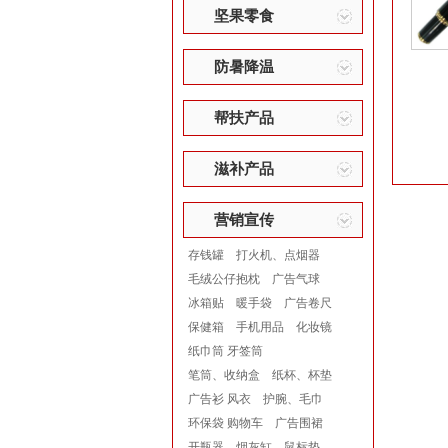
坚果零食
防暑降温
帮扶产品
滋补产品
营销宣传
存钱罐
打火机、点烟器
毛绒公仔抱枕
广告气球
冰箱贴
暖手袋
广告卷尺
保健箱
手机用品
化妆镜
纸巾筒 牙签筒
笔筒、收纳盒
纸杯、杯垫
广告衫 风衣
护腕、毛巾
环保袋 购物车
广告围裙
开瓶器
烟灰缸
鼠标垫