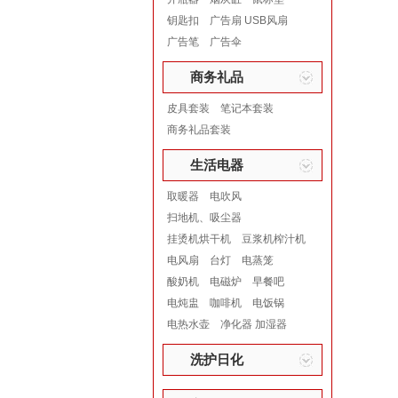
钥匙扣
广告扇 USB风扇
广告笔
广告伞
商务礼品
皮具套装
笔记本套装
商务礼品套装
生活电器
取暖器
电吹风
扫地机、吸尘器
挂烫机烘干机
豆浆机榨汁机
电风扇
台灯
电蒸笼
酸奶机
电磁炉
早餐吧
电炖盅
咖啡机
电饭锅
电热水壶
净化器 加湿器
洗护日化