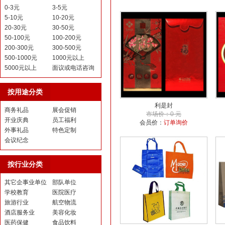
0-3元
3-5元
5-10元
10-20元
20-30元
30-50元
50-100元
100-200元
200-300元
300-500元
500-1000元
1000元以上
5000元以上
面议或电话咨询
按用途分类
利是封
商务礼品
展会促销
市场价：0 元
开业庆典
员工福利
会员价：
订单询价
外事礼品
特色定制
会议纪念
按行业分类
其它企事业单位
部队单位
学校教育
医院医疗
旅游行业
航空物流
酒店服务业
美容化妆
医药保健
食品饮料