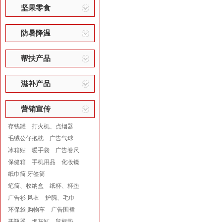
坚果零食
防暑降温
帮扶产品
滋补产品
营销宣传
存钱罐
打火机、点烟器
毛绒公仔抱枕
广告气球
冰箱贴
暖手袋
广告卷尺
保健箱
手机用品
化妆镜
纸巾筒 牙签筒
笔筒、收纳盒
纸杯、杯垫
广告衫 风衣
护腕、毛巾
环保袋 购物车
广告围裙
开瓶器
烟灰缸
鼠标垫