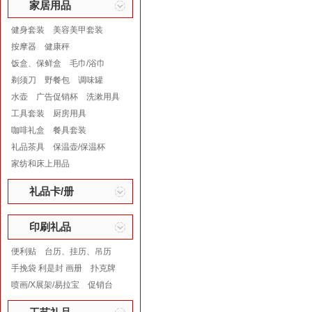
家居用品
健身套装
美容美甲套装
按摩器
健康秤
饭盒、保鲜盒
毛巾/浴巾
剃须刀
野餐包
调味罐
水壶
广告促销杯
洗漱用具
工具套装
厨房用具
咖啡礼盒
餐具套装
礼品茶具
保温壶/保温杯
家纺和床上用品
礼品卡/册
印刷礼品
便利贴
台历、挂历、吊历
手挽袋 利是封 画册
扑克牌
喷画/X展架/易拉宝
促销台