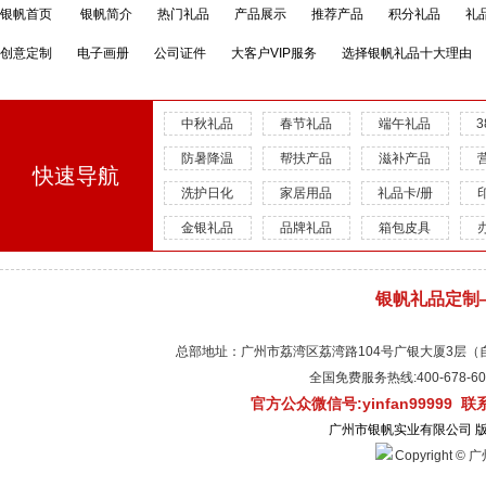
银帆首页
银帆简介
热门礼品
产品展示
推荐产品
积分礼品
礼
创意定制
电子画册
公司证件
大客户VIP服务
选择银帆礼品十大理由
中秋礼品
春节礼品
端午礼品
防暑降温
帮扶产品
滋补产品
快速导航
洗护日化
家居用品
礼品卡/册
金银礼品
品牌礼品
箱包皮具
银帆礼品定制
总部地址：广州市荔湾区荔湾路104号广银大厦3层（自有物
全国免费服务热线:400-678-
官方公众微信号:yinfan99999 
广州市银帆实业有限公司 
Copyright