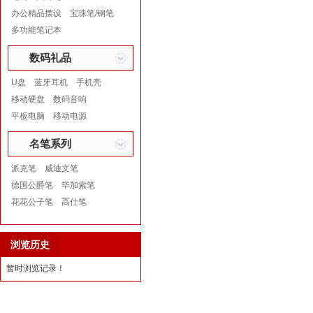
办公精品摆设
宝珠笔/钢笔
多功能笔记本
数码礼品
U盘
蓝牙耳机
手机壳
移动硬盘
数码音响
平板电脑
移动电源
名笔系列
派克笔
威迪文笔
德国公爵笔
毕加索笔
花花公子笔
高仕笔
浏览历史
暂时浏览记录！