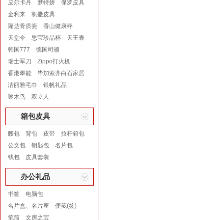
皮尔卡丹
梦特娇
保罗皮具
金利来
凯撒皮具
隆达骨质瓷
香山健康秤
天堂伞
思宝珍品杯
天王表
韩国777
德国司顿
瑞士军刀
Zippo打火机
香港攀能
毕加索齐白石家居
洁丽雅毛巾
银帆礼品
啄木鸟
双立人
箱包皮具
腰包
背包
皮带
拉杆箱包
公文包
钥匙包
名片包
钱包
皮具套装
办公礼品
书签
电脑包
名片盒、名片座
便笺(签)
笔筒
文房之宝