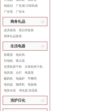
钥匙扣
广告扇 USB风扇
广告笔
广告伞
商务礼品
皮具套装
笔记本套装
商务礼品套装
生活电器
取暖器
电吹风
扫地机、吸尘器
挂烫机烘干机
豆浆机榨汁机
电风扇
台灯
电蒸笼
酸奶机
电磁炉
早餐吧
电炖盅
咖啡机
电饭锅
电热水壶
净化器 加湿器
洗护日化