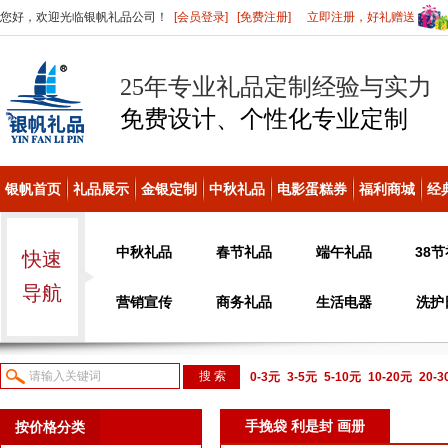
您好，欢迎光临银帆礼品公司！
[会员登录]
[免费注册]
立即注册，好礼赠送
25年专业礼品定制经验与实力
免费设计、个性化
专业定制
银帆首页
礼品展示
金银定制
中秋礼品
电影蛋糕券
福利商城
经
中秋礼品
春节礼品
端午礼品
38
快速
导航
营销宣传
商务礼品
生活电器
洗护
0-3元
3-5元
5-10元
10-20元
20-
议或电话咨询
手挽袋 利是封 画册
按价格分类