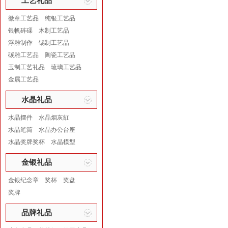
工艺礼品
徽章工艺品
纯银工艺品
银帆砗磲
木制工艺品
浮雕制作
锡制工艺品
碳雕工艺品
陶瓷工艺品
玉制工艺礼品
琉璃工艺品
金属工艺品
水晶礼品
水晶摆件
水晶烟灰缸
水晶笔筒
水晶办公台座
水晶奖牌奖杯
水晶模型
金银礼品
金银纪念章
奖杯
奖盘
奖牌
品牌礼品