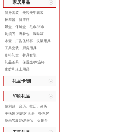
家居用品
健身套装
美容美甲套装
按摩器
健康秤
饭盒、保鲜盒
毛巾/浴巾
剃须刀
野餐包
调味罐
水壶
广告促销杯
洗漱用具
工具套装
厨房用具
咖啡礼盒
餐具套装
礼品茶具
保温壶/保温杯
家纺和床上用品
礼品卡/册
印刷礼品
便利贴
台历、挂历、吊历
手挽袋 利是封 画册
扑克牌
喷画/X展架/易拉宝
促销台