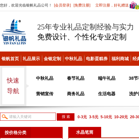
您好，欢迎光临银帆礼品公司！
[会员登录]
[免费注册]
立即注册，好礼赠送
25年专业礼品定制经验与实力
免费设计、个性化
专业定制
银帆首页
礼品展示
金银定制
中秋礼品
电影蛋糕券
福利商城
经
中秋礼品
春节礼品
端午礼品
38
快速
导航
营销宣传
商务礼品
生活电器
洗护
0-3元
3-5元
5-10元
10-20元
20-
议或电话咨询
水晶笔筒
按价格分类