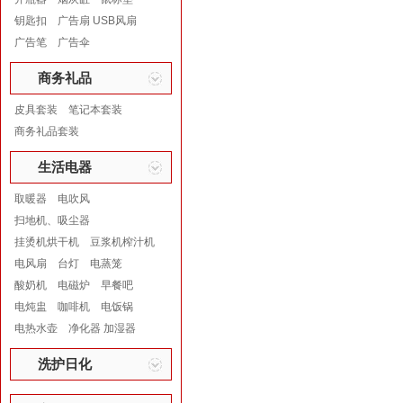
钥匙扣
广告扇 USB风扇
广告笔
广告伞
商务礼品
皮具套装
笔记本套装
商务礼品套装
生活电器
取暖器
电吹风
扫地机、吸尘器
挂烫机烘干机
豆浆机榨汁机
电风扇
台灯
电蒸笼
酸奶机
电磁炉
早餐吧
电炖盅
咖啡机
电饭锅
电热水壶
净化器 加湿器
洗护日化