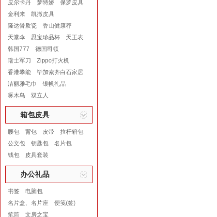
皮尔卡丹
梦特娇
保罗皮具
金利来
凯撒皮具
隆达骨质瓷
香山健康秤
天堂伞
思宝珍品杯
天王表
韩国777
德国司顿
瑞士军刀
Zippo打火机
香港攀能
毕加索齐白石家居
洁丽雅毛巾
银帆礼品
啄木鸟
双立人
箱包皮具
腰包
背包
皮带
拉杆箱包
公文包
钥匙包
名片包
钱包
皮具套装
办公礼品
书签
电脑包
名片盒、名片座
便笺(签)
笔筒
文房之宝