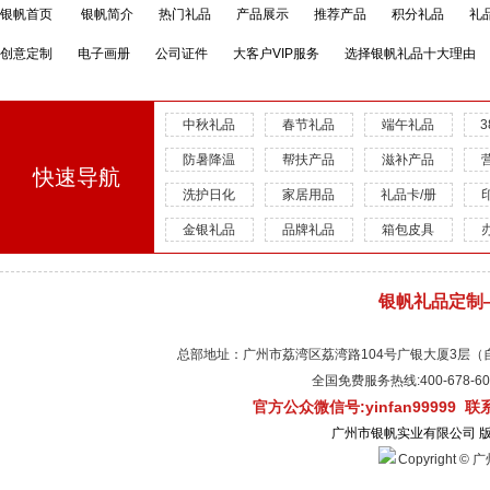
银帆首页
银帆简介
热门礼品
产品展示
推荐产品
积分礼品
礼
创意定制
电子画册
公司证件
大客户VIP服务
选择银帆礼品十大理由
中秋礼品
春节礼品
端午礼品
防暑降温
帮扶产品
滋补产品
快速导航
洗护日化
家居用品
礼品卡/册
金银礼品
品牌礼品
箱包皮具
银帆礼品定制
总部地址：广州市荔湾区荔湾路104号广银大厦3层（自有物
全国免费服务热线:400-678-
官方公众微信号:yinfan99999 
广州市银帆实业有限公司 
Copyright