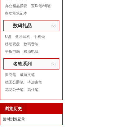
办公精品摆设
宝珠笔/钢笔
多功能笔记本
数码礼品
U盘
蓝牙耳机
手机壳
移动硬盘
数码音响
平板电脑
移动电源
名笔系列
派克笔
威迪文笔
德国公爵笔
毕加索笔
花花公子笔
高仕笔
浏览历史
暂时浏览记录！