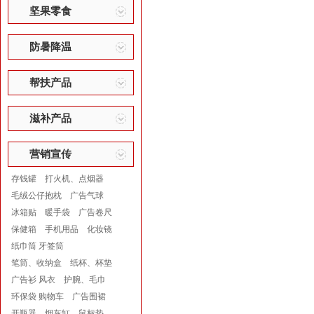
坚果零食
防暑降温
帮扶产品
滋补产品
营销宣传
存钱罐
打火机、点烟器
毛绒公仔抱枕
广告气球
冰箱贴
暖手袋
广告卷尺
保健箱
手机用品
化妆镜
纸巾筒 牙签筒
笔筒、收纳盒
纸杯、杯垫
广告衫 风衣
护腕、毛巾
环保袋 购物车
广告围裙
开瓶器
烟灰缸
鼠标垫