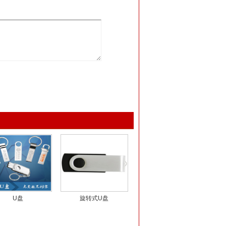
U盘
旋转式U盘