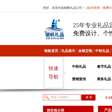
您好，欢迎光临银帆礼品公司！
[会员登录]
[免费注
25年专业礼品
免费设计、个
银帆首页
礼品展示
金银定制
中秋礼品
中秋礼品
春节礼品
快速
导航
营销宣传
商务礼品
0-3
议或
产品
按价格分类