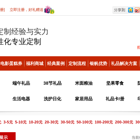
册]
立即注册，好礼赠送
定制经验与实力
性化
专业定制
电影蛋糕券
福利商城
经典案例
定制流程
银帆优势
礼品解决方案
端午礼品
38节礼品
米面粮油
坚果零食
生活电器
洗护日化
家居用品
礼品卡/册
元
3-5元
5-10元
10-20元
20-30元
30-50元
50-100元
100-200元
200-300元
30
电话咨询
展示
当前