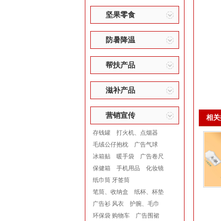
坚果零食
防暑降温
帮扶产品
滋补产品
营销宣传
相关
存钱罐
打火机、点烟器
毛绒公仔抱枕
广告气球
冰箱贴
暖手袋
广告卷尺
保健箱
手机用品
化妆镜
纸巾筒 牙签筒
笔筒、收纳盒
纸杯、杯垫
广告衫 风衣
护腕、毛巾
环保袋 购物车
广告围裙