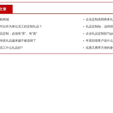
文章
糕商城
企业定制高档商务礼
可以作为单位员工的定制礼品？
礼品定制tip，这样
品定制，必须有“里”、有“面”
企业礼品定制技巧ge
传统礼品越来越不被选择了
年底回馈客户送什么
员工什么礼品好?
实惠又携带方便的参