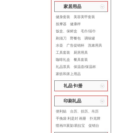
家居用品
健身套装
美容美甲套装
按摩器
健康秤
饭盒、保鲜盒
毛巾/浴巾
剃须刀
野餐包
调味罐
水壶
广告促销杯
洗漱用具
工具套装
厨房用具
咖啡礼盒
餐具套装
礼品茶具
保温壶/保温杯
家纺和床上用品
礼品卡/册
印刷礼品
便利贴
台历、挂历、吊历
手挽袋 利是封 画册
扑克牌
喷画/X展架/易拉宝
促销台