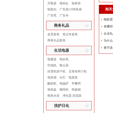
开瓶器
烟灰缸
鼠标垫
相关
钥匙扣
广告扇 USB风扇
广告笔
广告伞
电影蛋
商务礼品
有哪些
企业礼
皮具套装
笔记本套装
商务礼品套装
为什么
春节送
生活电器
取暖器
电吹风
扫地机、吸尘器
挂烫机烘干机
豆浆机榨汁机
电风扇
台灯
电蒸笼
酸奶机
电磁炉
早餐吧
电炖盅
咖啡机
电饭锅
电热水壶
净化器 加湿器
洗护日化