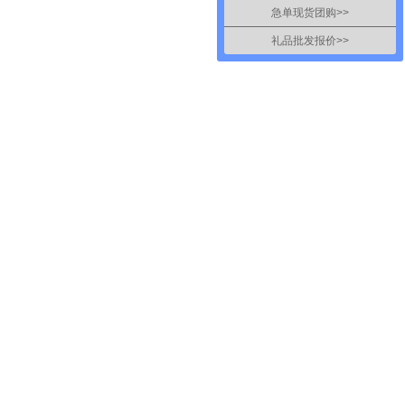
急单现货团购>>
礼品批发报价>>