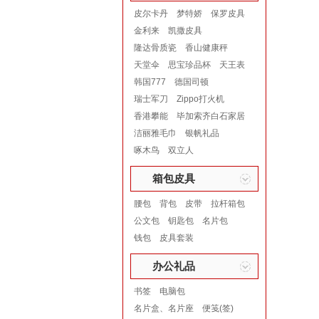
皮尔卡丹
梦特娇
保罗皮具
金利来
凯撒皮具
隆达骨质瓷
香山健康秤
天堂伞
思宝珍品杯
天王表
韩国777
德国司顿
瑞士军刀
Zippo打火机
香港攀能
毕加索齐白石家居
洁丽雅毛巾
银帆礼品
啄木鸟
双立人
箱包皮具
腰包
背包
皮带
拉杆箱包
公文包
钥匙包
名片包
钱包
皮具套装
办公礼品
书签
电脑包
名片盒、名片座
便笺(签)