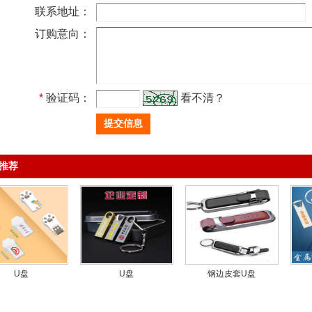
联系地址：
订购意向：
*
验证码：
看不清？
推荐
U盘
U盘
钢边皮套U盘