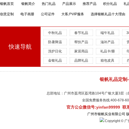
银帆首页
银帆简介
热门礼品
产品展示
推荐产品
积分礼品
礼
创意定制
电子画册
公司证件
大客户VIP服务
选择银帆礼品十大理由
中秋礼品
春节礼品
端午礼品
防暑降温
帮扶产品
滋补产品
快速导航
洗护日化
家居用品
礼品卡/册
金银礼品
品牌礼品
箱包皮具
银帆礼品定制
总部地址：广州市荔湾区荔湾路104号广银大厦3层（自有物
全国免费服务热线:400-678-
官方公众微信号:yinfan99999 
广州市银帆实业有限公司 
Copyright