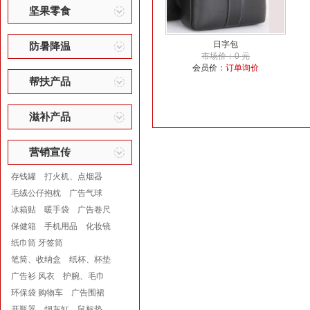
坚果零食
日字包
防暑降温
市场价：0 元
会员价：
订单询价
帮扶产品
滋补产品
营销宣传
存钱罐
打火机、点烟器
毛绒公仔抱枕
广告气球
冰箱贴
暖手袋
广告卷尺
保健箱
手机用品
化妆镜
纸巾筒 牙签筒
笔筒、收纳盒
纸杯、杯垫
广告衫 风衣
护腕、毛巾
环保袋 购物车
广告围裙
开瓶器
烟灰缸
鼠标垫