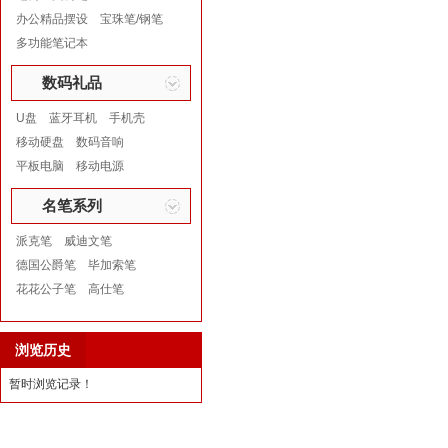
办公精品摆设
宝珠笔/钢笔
多功能笔记本
数码礼品
U盘
蓝牙耳机
手机壳
移动硬盘
数码音响
平板电脑
移动电源
名笔系列
派克笔
威迪文笔
德国公爵笔
毕加索笔
花花公子笔
高仕笔
浏览历史
暂时浏览记录！