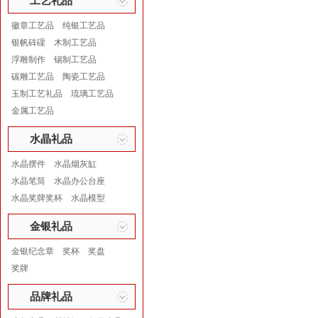
工艺礼品
徽章工艺品
纯银工艺品
银帆砗磲
木制工艺品
浮雕制作
锡制工艺品
碳雕工艺品
陶瓷工艺品
玉制工艺礼品
琉璃工艺品
金属工艺品
水晶礼品
水晶摆件
水晶烟灰缸
水晶笔筒
水晶办公台座
水晶奖牌奖杯
水晶模型
金银礼品
金银纪念章
奖杯
奖盘
奖牌
品牌礼品