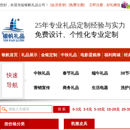
您好，欢迎光临银帆礼品公司！
[会员登录]
[免费注册]
立即注册，好礼赠送
25年专业礼品定制经验与实力
免费设计、个性化
专业定制
银帆首页
礼品展示
金银定制
中秋礼品
电影蛋糕券
福利商城
经
中秋礼品
春节礼品
端午礼品
38
快速
导航
营销宣传
商务礼品
生活电器
洗护
0-3元
3-5元
5-10元
10-20元
20-
议或电话咨询
凯撒皮具
按价格分类