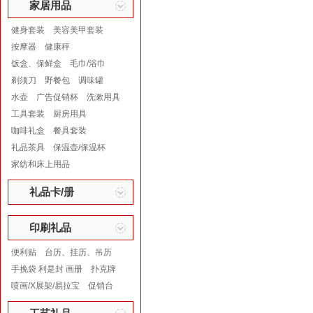
家居用品
健身套装
美容美甲套装
按摩器
健康秤
饭盒、保鲜盒
毛巾/浴巾
剃须刀
野餐包
调味罐
水壶
广告促销杯
洗漱用具
工具套装
厨房用具
咖啡礼盒
餐具套装
礼品茶具
保温壶/保温杯
家纺和床上用品
礼品卡/册
印刷礼品
便利贴
台历、挂历、吊历
手挽袋 利是封 画册
扑克牌
喷画/X展架/易拉宝
促销台