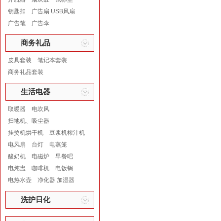
钥匙扣
广告扇 USB风扇
广告笔
广告伞
商务礼品
皮具套装
笔记本套装
商务礼品套装
生活电器
取暖器
电吹风
扫地机、吸尘器
挂烫机烘干机
豆浆机榨汁机
电风扇
台灯
电蒸笼
酸奶机
电磁炉
早餐吧
电炖盅
咖啡机
电饭锅
电热水壶
净化器 加湿器
洗护日化