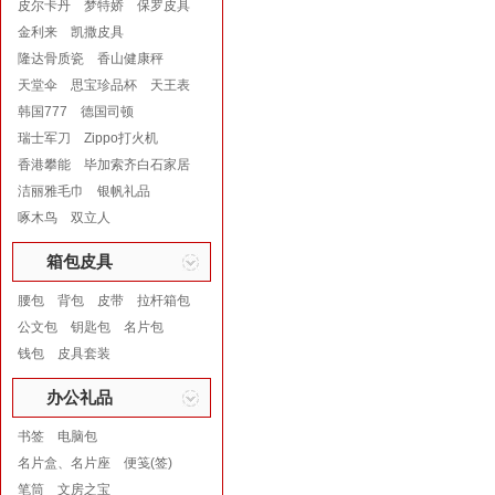
皮尔卡丹
梦特娇
保罗皮具
金利来
凯撒皮具
隆达骨质瓷
香山健康秤
天堂伞
思宝珍品杯
天王表
韩国777
德国司顿
瑞士军刀
Zippo打火机
香港攀能
毕加索齐白石家居
洁丽雅毛巾
银帆礼品
啄木鸟
双立人
箱包皮具
腰包
背包
皮带
拉杆箱包
公文包
钥匙包
名片包
钱包
皮具套装
办公礼品
书签
电脑包
名片盒、名片座
便笺(签)
笔筒
文房之宝