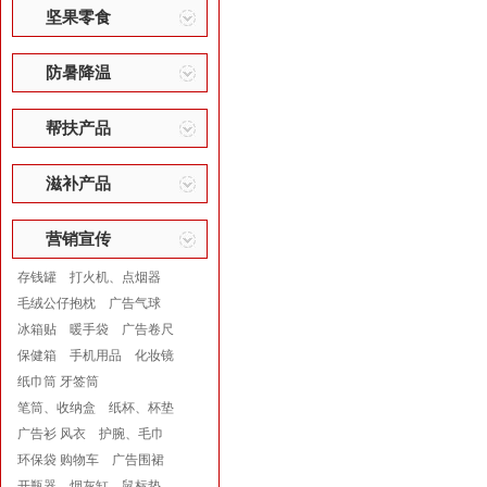
坚果零食
防暑降温
帮扶产品
滋补产品
营销宣传
存钱罐
打火机、点烟器
毛绒公仔抱枕
广告气球
冰箱贴
暖手袋
广告卷尺
保健箱
手机用品
化妆镜
纸巾筒 牙签筒
笔筒、收纳盒
纸杯、杯垫
广告衫 风衣
护腕、毛巾
环保袋 购物车
广告围裙
开瓶器
烟灰缸
鼠标垫