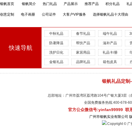
银帆首页
银帆简介
热门礼品
产品展示
推荐产品
积分礼品
礼
创意定制
电子画册
公司证件
大客户VIP服务
选择银帆礼品十大理由
中秋礼品
春节礼品
端午礼品
防暑降温
帮扶产品
滋补产品
快速导航
洗护日化
家居用品
礼品卡/册
金银礼品
品牌礼品
箱包皮具
银帆礼品定制
总部地址：广州市荔湾区荔湾路104号广银大厦3层（自有物
全国免费服务热线:400-678-
官方公众微信号:yinfan99999 
广州市银帆实业有限公司 
Copyright