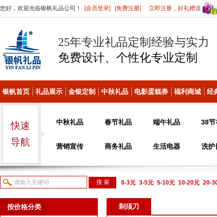
您好，欢迎光临银帆礼品公司！
[会员登录]
[免费注册]
立即注册，好礼赠送
25年专业礼品定制经验与实力
免费设计、个性化
专业定制
银帆首页
礼品展示
金银定制
中秋礼品
电影蛋糕券
福利商城
经
中秋礼品
春节礼品
端午礼品
38
快速
导航
营销宣传
商务礼品
生活电器
洗护
0-3元
3-5元
5-10元
10-20元
20-
议或电话咨询
剃须刀
按价格分类