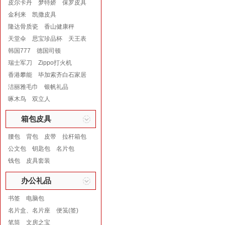
皮尔卡丹
梦特娇
保罗皮具
金利来
凯撒皮具
隆达骨质瓷
香山健康秤
天堂伞
思宝珍品杯
天王表
韩国777
德国司顿
瑞士军刀
Zippo打火机
香港攀能
毕加索齐白石家居
洁丽雅毛巾
银帆礼品
啄木鸟
双立人
箱包皮具
腰包
背包
皮带
拉杆箱包
公文包
钥匙包
名片包
钱包
皮具套装
办公礼品
书签
电脑包
名片盒、名片座
便笺(签)
笔筒
文房之宝