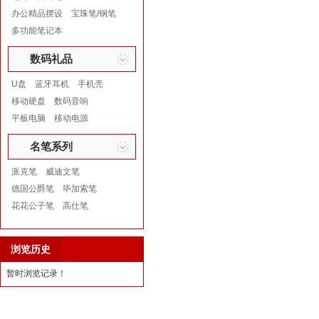
办公精品摆设
宝珠笔/钢笔
多功能笔记本
数码礼品
U盘
蓝牙耳机
手机壳
移动硬盘
数码音响
平板电脑
移动电源
名笔系列
派克笔
威迪文笔
德国公爵笔
毕加索笔
花花公子笔
高仕笔
浏览历史
暂时浏览记录！