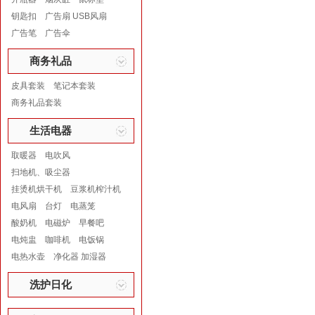
钥匙扣
广告扇 USB风扇
广告笔
广告伞
商务礼品
皮具套装
笔记本套装
商务礼品套装
生活电器
取暖器
电吹风
扫地机、吸尘器
挂烫机烘干机
豆浆机榨汁机
电风扇
台灯
电蒸笼
酸奶机
电磁炉
早餐吧
电炖盅
咖啡机
电饭锅
电热水壶
净化器 加湿器
洗护日化