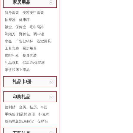
家居用品
健身套装
美容美甲套装
按摩器
健康秤
饭盒、保鲜盒
毛巾/浴巾
剃须刀
野餐包
调味罐
水壶
广告促销杯
洗漱用具
工具套装
厨房用具
咖啡礼盒
餐具套装
礼品茶具
保温壶/保温杯
家纺和床上用品
礼品卡/册
印刷礼品
便利贴
台历、挂历、吊历
手挽袋 利是封 画册
扑克牌
喷画/X展架/易拉宝
促销台