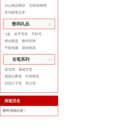
办公精品摆设
宝珠笔/钢笔
多功能笔记本
数码礼品
U盘
蓝牙耳机
手机壳
移动硬盘
数码音响
平板电脑
移动电源
名笔系列
派克笔
威迪文笔
德国公爵笔
毕加索笔
花花公子笔
高仕笔
浏览历史
暂时浏览记录！