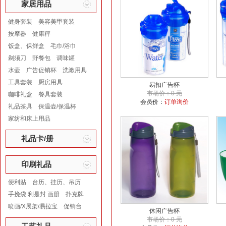
家居用品
健身套装
美容美甲套装
按摩器
健康秤
饭盒、保鲜盒
毛巾/浴巾
剃须刀
野餐包
调味罐
水壶
广告促销杯
洗漱用具
工具套装
厨房用具
易扣广告杯
市场价：0 元
咖啡礼盒
餐具套装
会员价：
订单询价
礼品茶具
保温壶/保温杯
家纺和床上用品
礼品卡/册
印刷礼品
便利贴
台历、挂历、吊历
手挽袋 利是封 画册
扑克牌
喷画/X展架/易拉宝
促销台
休闲广告杯
市场价：0 元