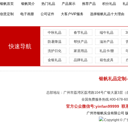
银帆首页
银帆简介
热门礼品
产品展示
推荐产品
积分礼品
礼
创意定制
电子画册
公司证件
大客户VIP服务
选择银帆礼品十大理由
中秋礼品
春节礼品
端午礼品
防暑降温
帮扶产品
滋补产品
快速导航
洗护日化
家居用品
礼品卡/册
金银礼品
品牌礼品
箱包皮具
银帆礼品定制
总部地址：广州市荔湾区荔湾路104号广银大厦3层（自有物
全国免费服务热线:400-678-
官方公众微信号:yinfan99999 
广州市银帆实业有限公司 
Copyright