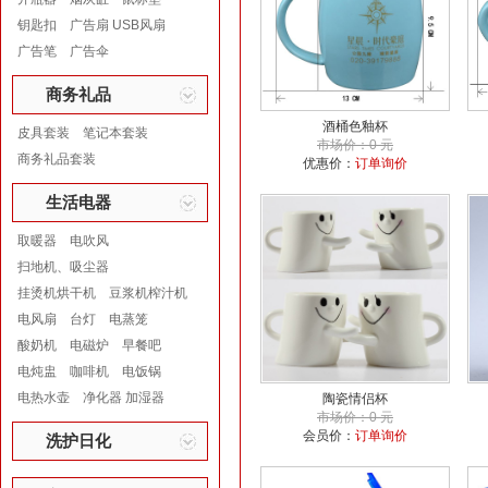
钥匙扣
广告扇 USB风扇
广告笔
广告伞
商务礼品
酒桶色釉杯
皮具套装
笔记本套装
市场价：0 元
商务礼品套装
优惠价：
订单询价
生活电器
取暖器
电吹风
扫地机、吸尘器
挂烫机烘干机
豆浆机榨汁机
电风扇
台灯
电蒸笼
酸奶机
电磁炉
早餐吧
电炖盅
咖啡机
电饭锅
电热水壶
净化器 加湿器
陶瓷情侣杯
市场价：0 元
会员价：
订单询价
洗护日化