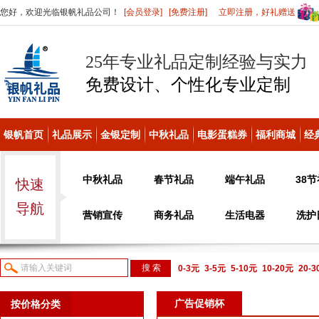
您好，欢迎光临银帆礼品公司！
[会员登录]
[免费注册]
立即注册，好礼赠送
25年专业礼品定制经验与实力
免费设计、个性化
专业定制
银帆首页
礼品展示
金银定制
中秋礼品
电影蛋糕券
福利商城
经
中秋礼品
春节礼品
端午礼品
38
快速
导航
营销宣传
商务礼品
生活电器
洗护
0-3元
3-5元
5-10元
10-20元
20-
议或电话咨询
广告促销杯
按价格分类