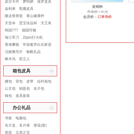
皮尔卡丹
梦特娇
保罗皮具
促销杯
金利来
凯撒皮具
市场价：0 元
隆达骨质瓷
香山健康秤
会员价：
订单询价
天堂伞
思宝珍品杯
天王表
韩国777
德国司顿
瑞士军刀
Zippo打火机
香港攀能
毕加索齐白石家居
洁丽雅毛巾
银帆礼品
啄木鸟
双立人
箱包皮具
腰包
背包
皮带
拉杆箱包
公文包
钥匙包
名片包
钱包
皮具套装
办公礼品
书签
电脑包
名片盒、名片座
便笺(签)
笔筒
文房之宝