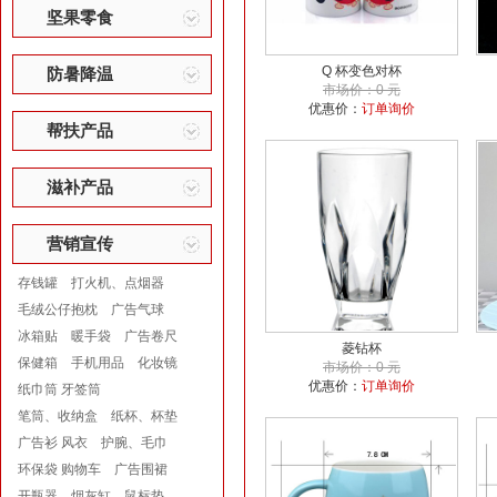
坚果零食
Q 杯变色对杯
防暑降温
市场价：0 元
优惠价：
订单询价
帮扶产品
滋补产品
营销宣传
存钱罐
打火机、点烟器
毛绒公仔抱枕
广告气球
冰箱贴
暖手袋
广告卷尺
菱钻杯
保健箱
手机用品
化妆镜
市场价：0 元
优惠价：
订单询价
纸巾筒 牙签筒
笔筒、收纳盒
纸杯、杯垫
广告衫 风衣
护腕、毛巾
环保袋 购物车
广告围裙
开瓶器
烟灰缸
鼠标垫