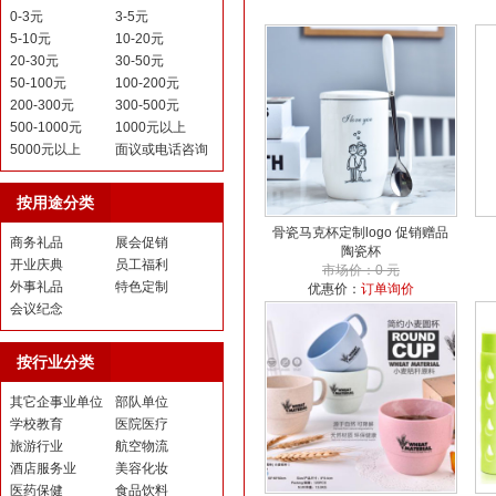
0-3元
3-5元
5-10元
10-20元
20-30元
30-50元
50-100元
100-200元
200-300元
300-500元
500-1000元
1000元以上
5000元以上
面议或电话咨询
按用途分类
骨瓷马克杯定制logo 促销赠品
商务礼品
展会促销
陶瓷杯
开业庆典
员工福利
市场价：0 元
外事礼品
特色定制
优惠价：
订单询价
会议纪念
按行业分类
其它企事业单位
部队单位
学校教育
医院医疗
旅游行业
航空物流
酒店服务业
美容化妆
医药保健
食品饮料