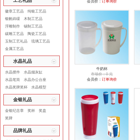
工艺礼品
会员价：
订单询价
徽章工艺品
纯银工艺品
银帆砗磲
木制工艺品
浮雕制作
锡制工艺品
碳雕工艺品
陶瓷工艺品
玉制工艺礼品
琉璃工艺品
金属工艺品
水晶礼品
牛奶杯
水晶摆件
水晶烟灰缸
市场价：0 元
会员价：
订单询价
水晶笔筒
水晶办公台座
水晶奖牌奖杯
水晶模型
金银礼品
金银纪念章
奖杯
奖盘
奖牌
品牌礼品