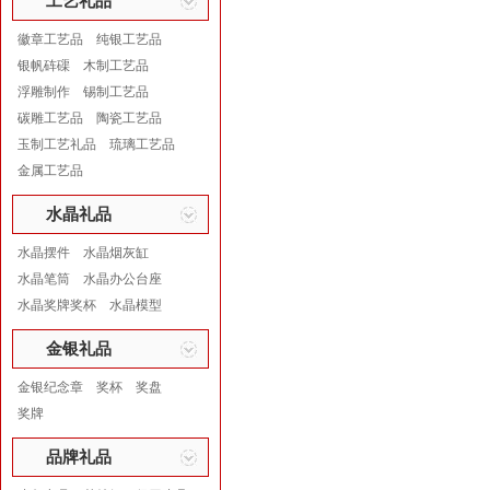
工艺礼品
徽章工艺品
纯银工艺品
银帆砗磲
木制工艺品
浮雕制作
锡制工艺品
碳雕工艺品
陶瓷工艺品
玉制工艺礼品
琉璃工艺品
金属工艺品
水晶礼品
水晶摆件
水晶烟灰缸
水晶笔筒
水晶办公台座
水晶奖牌奖杯
水晶模型
金银礼品
金银纪念章
奖杯
奖盘
奖牌
品牌礼品