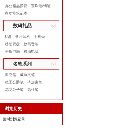
办公精品摆设
宝珠笔/钢笔
多功能笔记本
数码礼品
U盘
蓝牙耳机
手机壳
移动硬盘
数码音响
平板电脑
移动电源
名笔系列
派克笔
威迪文笔
德国公爵笔
毕加索笔
花花公子笔
高仕笔
浏览历史
暂时浏览记录！