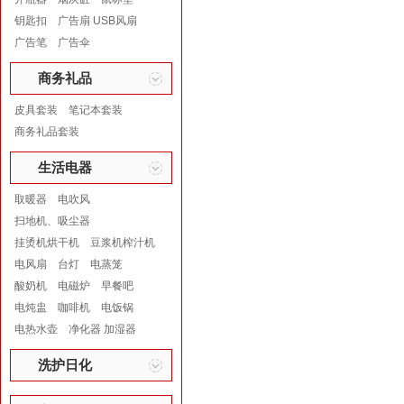
钥匙扣
广告扇 USB风扇
广告笔
广告伞
商务礼品
皮具套装
笔记本套装
商务礼品套装
生活电器
取暖器
电吹风
扫地机、吸尘器
挂烫机烘干机
豆浆机榨汁机
电风扇
台灯
电蒸笼
酸奶机
电磁炉
早餐吧
电炖盅
咖啡机
电饭锅
电热水壶
净化器 加湿器
洗护日化