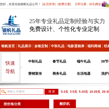
您好，欢迎光临银帆礼品公司！
[会员登录]
[免费注册]
立即注册，好礼赠送
25年专业礼品定制经验与实力
免费设计、个性化
专业定制
银帆首页
礼品展示
金银定制
中秋礼品
电影蛋糕券
福利商城
经
中秋礼品
春节礼品
端午礼品
38
快速
导航
营销宣传
商务礼品
生活电器
洗护
0-3元
3-5元
5-10元
10-20元
20-
议或电话咨询
酸奶机
按价格分类