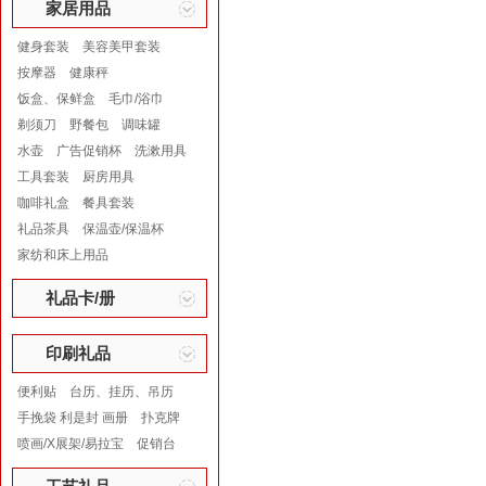
家居用品
健身套装
美容美甲套装
按摩器
健康秤
饭盒、保鲜盒
毛巾/浴巾
剃须刀
野餐包
调味罐
水壶
广告促销杯
洗漱用具
工具套装
厨房用具
咖啡礼盒
餐具套装
礼品茶具
保温壶/保温杯
家纺和床上用品
礼品卡/册
印刷礼品
便利贴
台历、挂历、吊历
手挽袋 利是封 画册
扑克牌
喷画/X展架/易拉宝
促销台