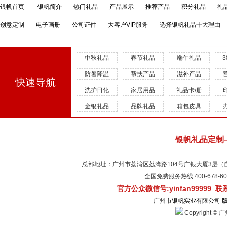
银帆首页
银帆简介
热门礼品
产品展示
推荐产品
积分礼品
礼
创意定制
电子画册
公司证件
大客户VIP服务
选择银帆礼品十大理由
中秋礼品
春节礼品
端午礼品
防暑降温
帮扶产品
滋补产品
快速导航
洗护日化
家居用品
礼品卡/册
金银礼品
品牌礼品
箱包皮具
银帆礼品定制
总部地址：广州市荔湾区荔湾路104号广银大厦3层（自有物
全国免费服务热线:400-678-
官方公众微信号:yinfan99999 
广州市银帆实业有限公司 
Copyright