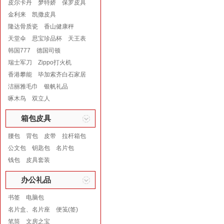
皮尔卡丹
梦特娇
保罗皮具
金利来
凯撒皮具
隆达骨质瓷
香山健康秤
天堂伞
思宝珍品杯
天王表
韩国777
德国司顿
瑞士军刀
Zippo打火机
香港攀能
毕加索齐白石家居
洁丽雅毛巾
银帆礼品
啄木鸟
双立人
箱包皮具
腰包
背包
皮带
拉杆箱包
公文包
钥匙包
名片包
钱包
皮具套装
办公礼品
书签
电脑包
名片盒、名片座
便笺(签)
笔筒
文房之宝