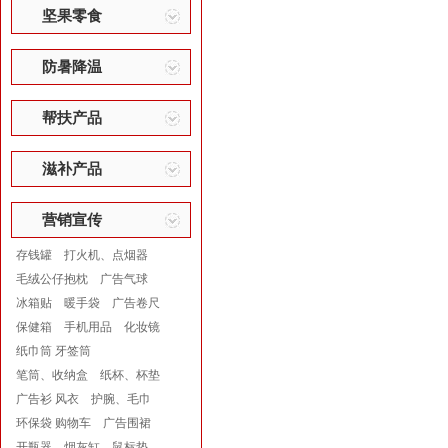
坚果零食
防暑降温
帮扶产品
滋补产品
营销宣传
存钱罐
打火机、点烟器
毛绒公仔抱枕
广告气球
冰箱贴
暖手袋
广告卷尺
保健箱
手机用品
化妆镜
纸巾筒 牙签筒
笔筒、收纳盒
纸杯、杯垫
广告衫 风衣
护腕、毛巾
环保袋 购物车
广告围裙
开瓶器
烟灰缸
鼠标垫