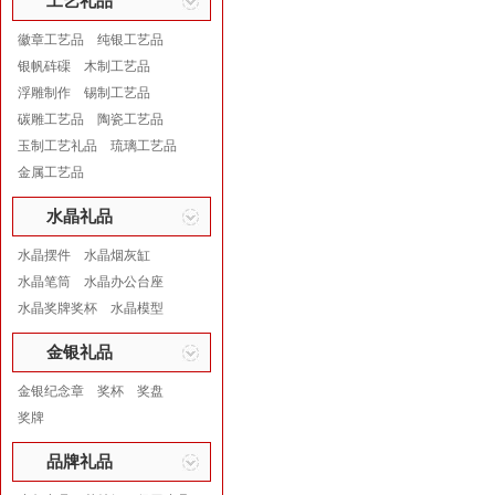
工艺礼品
徽章工艺品
纯银工艺品
银帆砗磲
木制工艺品
浮雕制作
锡制工艺品
碳雕工艺品
陶瓷工艺品
玉制工艺礼品
琉璃工艺品
金属工艺品
水晶礼品
水晶摆件
水晶烟灰缸
水晶笔筒
水晶办公台座
水晶奖牌奖杯
水晶模型
金银礼品
金银纪念章
奖杯
奖盘
奖牌
品牌礼品