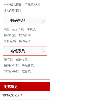
办公精品摆设
宝珠笔/钢笔
多功能笔记本
数码礼品
U盘
蓝牙耳机
手机壳
移动硬盘
数码音响
平板电脑
移动电源
名笔系列
派克笔
威迪文笔
德国公爵笔
毕加索笔
花花公子笔
高仕笔
浏览历史
暂时浏览记录！