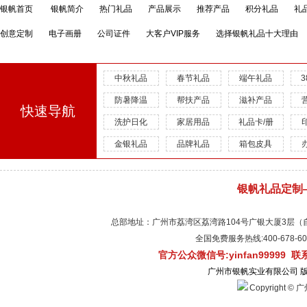
银帆首页
银帆简介
热门礼品
产品展示
推荐产品
积分礼品
礼
创意定制
电子画册
公司证件
大客户VIP服务
选择银帆礼品十大理由
中秋礼品
春节礼品
端午礼品
防暑降温
帮扶产品
滋补产品
快速导航
洗护日化
家居用品
礼品卡/册
金银礼品
品牌礼品
箱包皮具
银帆礼品定制
总部地址：广州市荔湾区荔湾路104号广银大厦3层（自有物
全国免费服务热线:400-678-
官方公众微信号:yinfan99999 
广州市银帆实业有限公司 
Copyright