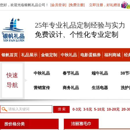
您好，欢迎光临银帆礼品公司！
[会员登录]
[免费注册]
立即注册，好礼赠送
25年专业礼品定制经验与实力
免费设计、个性化
专业定制
银帆首页
礼品展示
金银定制
中秋礼品
电影蛋糕券
福利商城
经
中秋礼品
春节礼品
端午礼品
38
快速
导航
营销宣传
商务礼品
生活电器
洗护
0-3元
3-5元
5-10元
10-20元
20-
议或电话咨询
洁丽雅毛巾
按价格分类