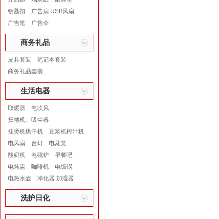
钥匙扣
广告扇 USB风扇
广告笔
广告伞
商务礼品
皮具套装
笔记本套装
商务礼品套装
生活电器
取暖器
电吹风
扫地机、吸尘器
挂烫机烘干机
豆浆机榨汁机
电风扇
台灯
电蒸笼
酸奶机
电磁炉
早餐吧
电炖盅
咖啡机
电饭锅
电热水壶
净化器 加湿器
洗护日化