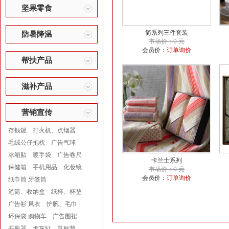
坚果零食
简系列三件套装
防暑降温
市场价：0 元
会员价：
订单询价
帮扶产品
滋补产品
营销宣传
存钱罐
打火机、点烟器
毛绒公仔抱枕
广告气球
冰箱贴
暖手袋
广告卷尺
卡兰士系列
保健箱
手机用品
化妆镜
市场价：0 元
会员价：
订单询价
纸巾筒 牙签筒
笔筒、收纳盒
纸杯、杯垫
广告衫 风衣
护腕、毛巾
环保袋 购物车
广告围裙
开瓶器
烟灰缸
鼠标垫