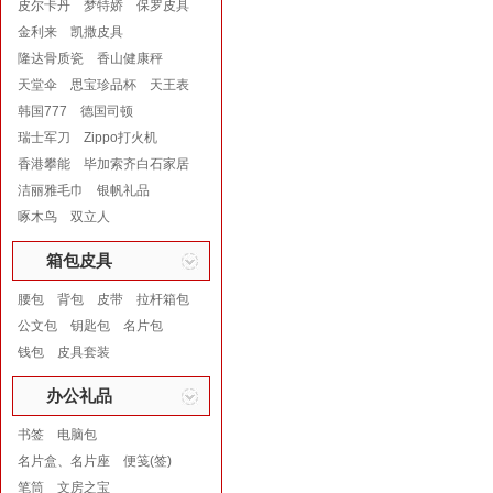
皮尔卡丹
梦特娇
保罗皮具
金利来
凯撒皮具
隆达骨质瓷
香山健康秤
天堂伞
思宝珍品杯
天王表
韩国777
德国司顿
瑞士军刀
Zippo打火机
香港攀能
毕加索齐白石家居
洁丽雅毛巾
银帆礼品
啄木鸟
双立人
箱包皮具
腰包
背包
皮带
拉杆箱包
公文包
钥匙包
名片包
钱包
皮具套装
办公礼品
书签
电脑包
名片盒、名片座
便笺(签)
笔筒
文房之宝