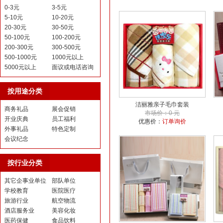
0-3元
3-5元
5-10元
10-20元
20-30元
30-50元
50-100元
100-200元
200-300元
300-500元
500-1000元
1000元以上
5000元以上
面议或电话咨询
按用途分类
洁丽雅亲子毛巾套装
商务礼品
展会促销
市场价：0 元
开业庆典
员工福利
优惠价：
订单询价
外事礼品
特色定制
会议纪念
按行业分类
其它企事业单位
部队单位
学校教育
医院医疗
旅游行业
航空物流
酒店服务业
美容化妆
医药保健
食品饮料