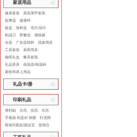
家居用品
健身套装
美容美甲套装
按摩器
健康秤
饭盒、保鲜盒
毛巾/浴巾
剃须刀
野餐包
调味罐
水壶
广告促销杯
洗漱用具
工具套装
厨房用具
咖啡礼盒
餐具套装
礼品茶具
保温壶/保温杯
家纺和床上用品
礼品卡/册
印刷礼品
便利贴
台历、挂历、吊历
手挽袋 利是封 画册
扑克牌
喷画/X展架/易拉宝
促销台