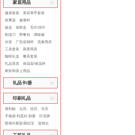
家居用品
健身套装
美容美甲套装
按摩器
健康秤
饭盒、保鲜盒
毛巾/浴巾
剃须刀
野餐包
调味罐
水壶
广告促销杯
洗漱用具
工具套装
厨房用具
咖啡礼盒
餐具套装
礼品茶具
保温壶/保温杯
家纺和床上用品
礼品卡/册
印刷礼品
便利贴
台历、挂历、吊历
手挽袋 利是封 画册
扑克牌
喷画/X展架/易拉宝
促销台