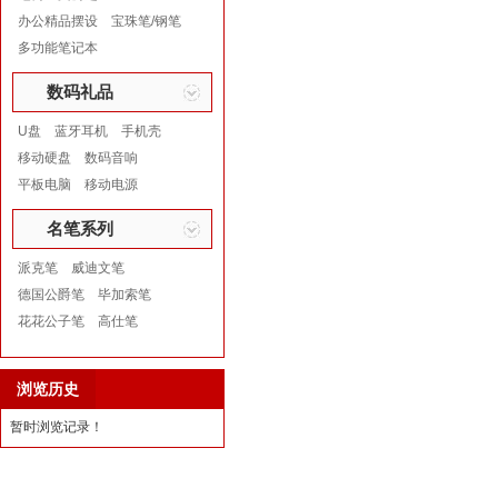
办公精品摆设
宝珠笔/钢笔
多功能笔记本
数码礼品
U盘
蓝牙耳机
手机壳
移动硬盘
数码音响
平板电脑
移动电源
名笔系列
派克笔
威迪文笔
德国公爵笔
毕加索笔
花花公子笔
高仕笔
浏览历史
暂时浏览记录！