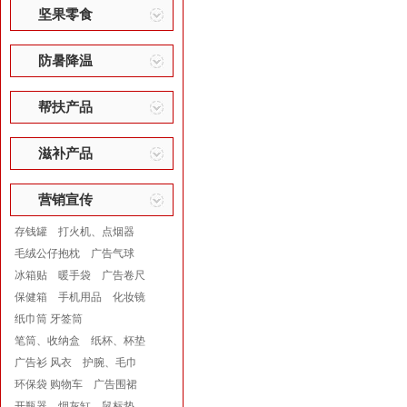
坚果零食
防暑降温
帮扶产品
滋补产品
营销宣传
存钱罐
打火机、点烟器
毛绒公仔抱枕
广告气球
冰箱贴
暖手袋
广告卷尺
保健箱
手机用品
化妆镜
纸巾筒 牙签筒
笔筒、收纳盒
纸杯、杯垫
广告衫 风衣
护腕、毛巾
环保袋 购物车
广告围裙
开瓶器
烟灰缸
鼠标垫