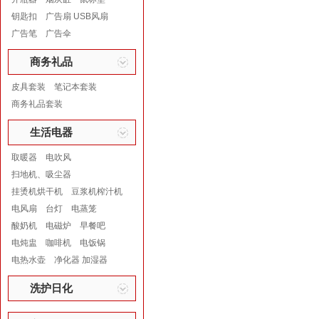
钥匙扣
广告扇 USB风扇
广告笔
广告伞
商务礼品
皮具套装
笔记本套装
商务礼品套装
生活电器
取暖器
电吹风
扫地机、吸尘器
挂烫机烘干机
豆浆机榨汁机
电风扇
台灯
电蒸笼
酸奶机
电磁炉
早餐吧
电炖盅
咖啡机
电饭锅
电热水壶
净化器 加湿器
洗护日化