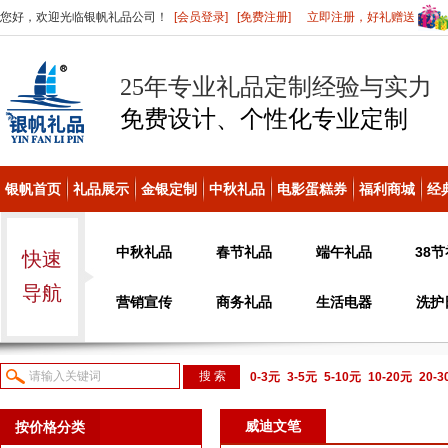
您好，欢迎光临银帆礼品公司！
[会员登录]
[免费注册]
立即注册，好礼赠送
25年专业礼品定制经验与实力
免费设计、个性化
专业定制
银帆首页
礼品展示
金银定制
中秋礼品
电影蛋糕券
福利商城
经
中秋礼品
春节礼品
端午礼品
38
快速
导航
营销宣传
商务礼品
生活电器
洗护
0-3元
3-5元
5-10元
10-20元
20-
议或电话咨询
威迪文笔
按价格分类