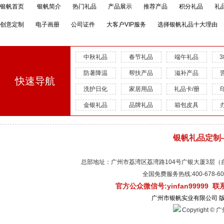
银帆首页
银帆简介
热门礼品
产品展示
推荐产品
积分礼品
礼
创意定制
电子画册
公司证件
大客户VIP服务
选择银帆礼品十大理由
中秋礼品
春节礼品
端午礼品
防暑降温
帮扶产品
滋补产品
快速导航
洗护日化
家居用品
礼品卡/册
金银礼品
品牌礼品
箱包皮具
银帆礼品定制
总部地址：广州市荔湾区荔湾路104号广银大厦3层（自有物
全国免费服务热线:400-678-
官方公众微信号:yinfan99999 
广州市银帆实业有限公司 
Copyright