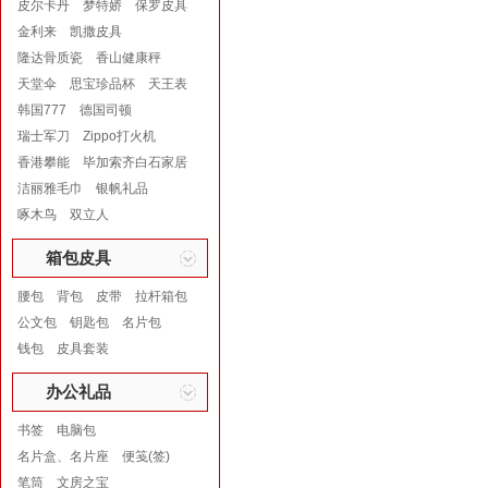
皮尔卡丹
梦特娇
保罗皮具
金利来
凯撒皮具
隆达骨质瓷
香山健康秤
天堂伞
思宝珍品杯
天王表
韩国777
德国司顿
瑞士军刀
Zippo打火机
香港攀能
毕加索齐白石家居
洁丽雅毛巾
银帆礼品
啄木鸟
双立人
箱包皮具
腰包
背包
皮带
拉杆箱包
公文包
钥匙包
名片包
钱包
皮具套装
办公礼品
书签
电脑包
名片盒、名片座
便笺(签)
笔筒
文房之宝