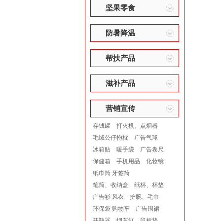
坚果零食
防暑降温
帮扶产品
滋补产品
营销宣传
存钱罐
打火机、点烟器
毛绒公仔抱枕
广告气球
冰箱贴
暖手袋
广告卷尺
保健箱
手机用品
化妆镜
纸巾筒 牙签筒
笔筒、收纳盒
纸杯、杯垫
广告衫 风衣
护腕、毛巾
环保袋 购物车
广告围裙
开瓶器
烟灰缸
鼠标垫