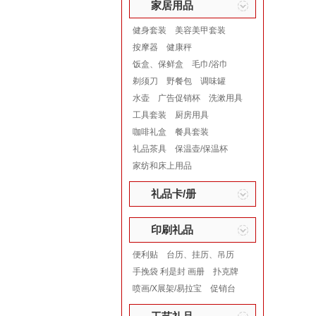
家居用品
健身套装
美容美甲套装
按摩器
健康秤
饭盒、保鲜盒
毛巾/浴巾
剃须刀
野餐包
调味罐
水壶
广告促销杯
洗漱用具
工具套装
厨房用具
咖啡礼盒
餐具套装
礼品茶具
保温壶/保温杯
家纺和床上用品
礼品卡/册
印刷礼品
便利贴
台历、挂历、吊历
手挽袋 利是封 画册
扑克牌
喷画/X展架/易拉宝
促销台