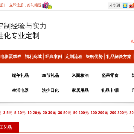
册]
立即注册，好礼赠送
定制经验与实力
性化
专业定制
电影蛋糕券
福利商城
经典案例
定制流程
银帆优势
礼品解决方案
端午礼品
38节礼品
米面粮油
坚果零食
生活电器
洗护日化
家居用品
礼品卡/册
元
3-5元
5-10元
10-20元
20-30元
30-50元
50-100元
100-200元
200-300元
30
电话咨询
工艺品