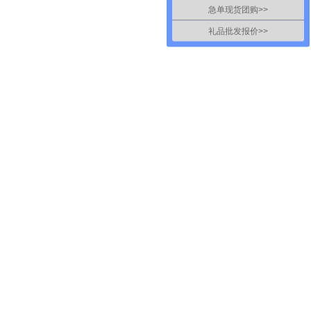
急单现货团购>>
礼品批发报价>>