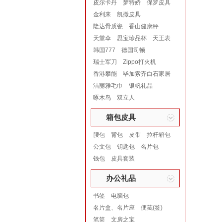
皮尔卡丹
梦特娇
保罗皮具
金利来
凯撒皮具
隆达骨质瓷
香山健康秤
天堂伞
思宝珍品杯
天王表
韩国777
德国司顿
瑞士军刀
Zippo打火机
香港攀能
毕加索齐白石家居
洁丽雅毛巾
银帆礼品
啄木鸟
双立人
箱包皮具
腰包
背包
皮带
拉杆箱包
公文包
钥匙包
名片包
钱包
皮具套装
办公礼品
书签
电脑包
名片盒、名片座
便笺(签)
笔筒
文房之宝