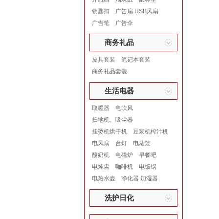
钥匙扣
广告扇 USB风扇
广告笔
广告伞
商务礼品
皮具套装
笔记本套装
商务礼品套装
生活电器
取暖器
电吹风
扫地机、吸尘器
挂烫机烘干机
豆浆机榨汁机
电风扇
台灯
电蒸笼
酸奶机
电磁炉
早餐吧
电炖盅
咖啡机
电饭锅
电热水壶
净化器 加湿器
洗护日化