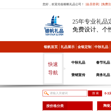
您好，欢迎光临银帆礼品公司！
[会员登录]
[免费注
25年专业礼品
免费设计、个
银帆首页
礼品展示
金银定制
中秋礼品
中秋礼品
春节礼品
快速
导航
营销宣传
商务礼品
0-3
议或
陶瓷
按价格分类