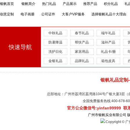
银帆首页
银帆简介
热门礼品
产品展示
推荐产品
积分礼品
礼
创意定制
电子画册
公司证件
大客户VIP服务
选择银帆礼品十大理由
中秋礼品
春节礼品
端午礼品
防暑降温
帮扶产品
滋补产品
快速导航
洗护日化
家居用品
礼品卡/册
金银礼品
品牌礼品
箱包皮具
银帆礼品定制
总部地址：广州市荔湾区荔湾路104号广银大厦3层（自有物
全国免费服务热线:400-678-
官方公众微信号:yinfan99999 
广州市银帆实业有限公司 
Copyright