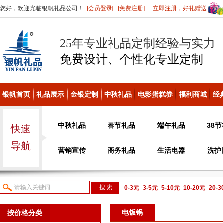
您好，欢迎光临银帆礼品公司！
[会员登录]
[免费注册]
立即注册，好礼赠送
25年专业礼品定制经验与实力
免费设计、个性化
专业定制
银帆首页
礼品展示
金银定制
中秋礼品
电影蛋糕券
福利商城
经
中秋礼品
春节礼品
端午礼品
38
快速
导航
营销宣传
商务礼品
生活电器
洗护
0-3元
3-5元
5-10元
10-20元
20-
议或电话咨询
电饭锅
按价格分类