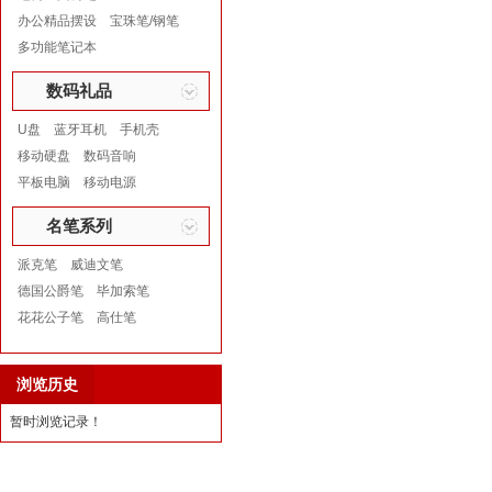
办公精品摆设
宝珠笔/钢笔
多功能笔记本
数码礼品
U盘
蓝牙耳机
手机壳
移动硬盘
数码音响
平板电脑
移动电源
名笔系列
派克笔
威迪文笔
德国公爵笔
毕加索笔
花花公子笔
高仕笔
浏览历史
暂时浏览记录！