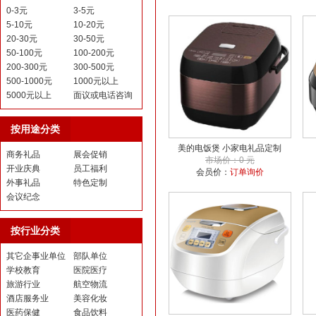
0-3元
3-5元
5-10元
10-20元
20-30元
30-50元
50-100元
100-200元
200-300元
300-500元
500-1000元
1000元以上
5000元以上
面议或电话咨询
按用途分类
美的电饭煲 小家电礼品定制
商务礼品
展会促销
市场价：0 元
开业庆典
员工福利
会员价：
订单询价
外事礼品
特色定制
会议纪念
按行业分类
其它企事业单位
部队单位
学校教育
医院医疗
旅游行业
航空物流
酒店服务业
美容化妆
医药保健
食品饮料