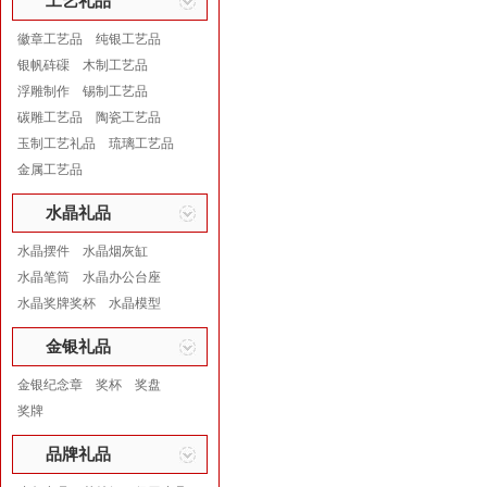
工艺礼品
徽章工艺品
纯银工艺品
银帆砗磲
木制工艺品
浮雕制作
锡制工艺品
碳雕工艺品
陶瓷工艺品
玉制工艺礼品
琉璃工艺品
金属工艺品
水晶礼品
水晶摆件
水晶烟灰缸
水晶笔筒
水晶办公台座
水晶奖牌奖杯
水晶模型
金银礼品
金银纪念章
奖杯
奖盘
奖牌
品牌礼品