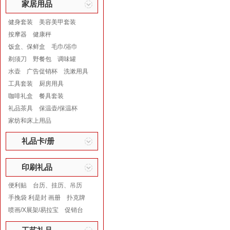
家居用品
健身套装
美容美甲套装
按摩器
健康秤
饭盒、保鲜盒
毛巾/浴巾
剃须刀
野餐包
调味罐
水壶
广告促销杯
洗漱用具
工具套装
厨房用具
咖啡礼盒
餐具套装
礼品茶具
保温壶/保温杯
家纺和床上用品
礼品卡/册
印刷礼品
便利贴
台历、挂历、吊历
手挽袋 利是封 画册
扑克牌
喷画/X展架/易拉宝
促销台