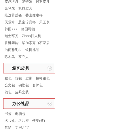
皮尔卡丹
梦特娇
保罗皮具
金利来
凯撒皮具
隆达骨质瓷
香山健康秤
天堂伞
思宝珍品杯
天王表
韩国777
德国司顿
瑞士军刀
Zippo打火机
香港攀能
毕加索齐白石家居
洁丽雅毛巾
银帆礼品
啄木鸟
双立人
箱包皮具
腰包
背包
皮带
拉杆箱包
公文包
钥匙包
名片包
钱包
皮具套装
办公礼品
书签
电脑包
名片盒、名片座
便笺(签)
笔筒
文房之宝