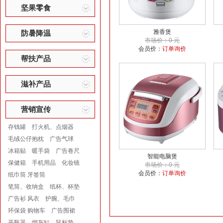
坚果零食
雅香煲
防暑降温
市场价：0 元
会员价：
订单询价
帮扶产品
滋补产品
营销宣传
存钱罐
打火机、点烟器
毛绒公仔抱枕
广告气球
冰箱贴
暖手袋
广告卷尺
智能电脑煲
保健箱
手机用品
化妆镜
市场价：0 元
会员价：
订单询价
纸巾筒 牙签筒
笔筒、收纳盒
纸杯、杯垫
广告衫 风衣
护腕、毛巾
环保袋 购物车
广告围裙
开瓶器
烟灰缸
鼠标垫