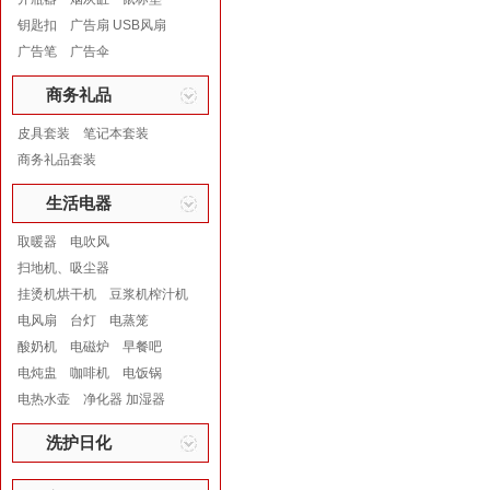
钥匙扣
广告扇 USB风扇
广告笔
广告伞
商务礼品
皮具套装
笔记本套装
商务礼品套装
生活电器
取暖器
电吹风
扫地机、吸尘器
挂烫机烘干机
豆浆机榨汁机
电风扇
台灯
电蒸笼
酸奶机
电磁炉
早餐吧
电炖盅
咖啡机
电饭锅
电热水壶
净化器 加湿器
洗护日化