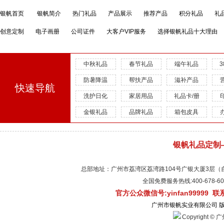
银帆首页
银帆简介
热门礼品
产品展示
推荐产品
积分礼品
礼
创意定制
电子画册
公司证件
大客户VIP服务
选择银帆礼品十大理由
中秋礼品
春节礼品
端午礼品
防暑降温
帮扶产品
滋补产品
快速导航
洗护日化
家居用品
礼品卡/册
金银礼品
品牌礼品
箱包皮具
银帆礼品定制
总部地址：广州市荔湾区荔湾路104号广银大厦3层（自有物
全国免费服务热线:400-678-
官方公众微信号:yinfan99999 
广州市银帆实业有限公司 
Copyright