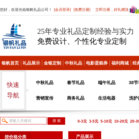
您好，欢迎光临银帆礼品公司！
[会员登录]
[免费注册]
立即注册，好礼赠送
25年专业礼品定制经验与实力
免费设计、个性化
专业定制
银帆首页
礼品展示
金银定制
中秋礼品
电影蛋糕券
福利商城
经
中秋礼品
春节礼品
端午礼品
38
快速
导航
营销宣传
商务礼品
生活电器
洗护
0-3元
3-5元
5-10元
10-20元
20-
议或电话咨询
产品展示
按价格分类