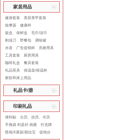
家居用品
健身套装
美容美甲套装
按摩器
健康秤
饭盒、保鲜盒
毛巾/浴巾
剃须刀
野餐包
调味罐
水壶
广告促销杯
洗漱用具
工具套装
厨房用具
咖啡礼盒
餐具套装
礼品茶具
保温壶/保温杯
家纺和床上用品
礼品卡/册
印刷礼品
便利贴
台历、挂历、吊历
手挽袋 利是封 画册
扑克牌
喷画/X展架/易拉宝
促销台