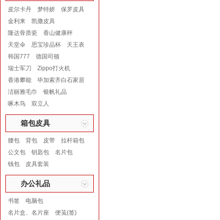
皮尔卡丹
梦特娇
保罗皮具
金利来
凯撒皮具
隆达骨质瓷
香山健康秤
天堂伞
思宝珍品杯
天王表
韩国777
德国司顿
瑞士军刀
Zippo打火机
香港攀能
毕加索齐白石家居
洁丽雅毛巾
银帆礼品
啄木鸟
双立人
箱包皮具
腰包
背包
皮带
拉杆箱包
公文包
钥匙包
名片包
钱包
皮具套装
办公礼品
书签
电脑包
名片盒、名片座
便笺(签)