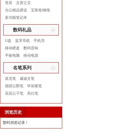
笔筒
文房之宝
办公精品摆设
宝珠笔/钢笔
多功能笔记本
数码礼品
U盘
蓝牙耳机
手机壳
移动硬盘
数码音响
平板电脑
移动电源
名笔系列
派克笔
威迪文笔
德国公爵笔
毕加索笔
花花公子笔
高仕笔
浏览历史
暂时浏览记录！