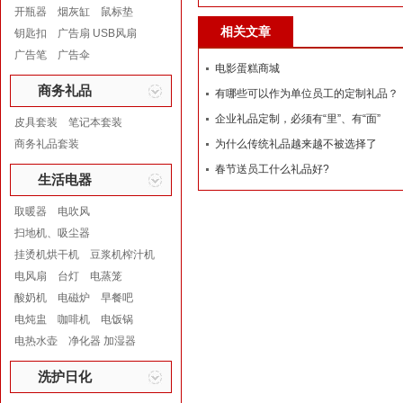
开瓶器
烟灰缸
鼠标垫
相关文章
钥匙扣
广告扇 USB风扇
广告笔
广告伞
电影蛋糕商城
商务礼品
有哪些可以作为单位员工的定制礼品？
企业礼品定制，必须有“里”、有“面”
皮具套装
笔记本套装
商务礼品套装
为什么传统礼品越来越不被选择了
春节送员工什么礼品好?
生活电器
取暖器
电吹风
扫地机、吸尘器
挂烫机烘干机
豆浆机榨汁机
电风扇
台灯
电蒸笼
酸奶机
电磁炉
早餐吧
电炖盅
咖啡机
电饭锅
电热水壶
净化器 加湿器
洗护日化