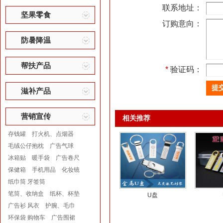
联系地址：
坚果零食
订购意向：
防暑降温
帮扶产品
*
验证码：
滋补产品
营销宣传
相关推荐
存钱罐
打火机、点烟器
毛绒公仔抱枕
广告气球
冰箱贴
暖手袋
广告卷尺
保健箱
手机用品
化妆镜
纸巾筒 牙签筒
笔筒、收纳盒
纸杯、杯垫
U盘
广告衫 风衣
护腕、毛巾
环保袋 购物车
广告围裙