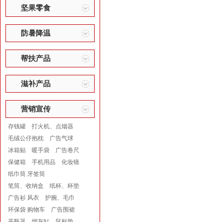
坚果零食
防暑降温
帮扶产品
滋补产品
营销宣传
存钱罐
打火机、点烟器
毛绒公仔抱枕
广告气球
冰箱贴
暖手袋
广告卷尺
保健箱
手机用品
化妆镜
纸巾筒 牙签筒
笔筒、收纳盒
纸杯、杯垫
广告衫 风衣
护腕、毛巾
环保袋 购物车
广告围裙
开瓶器
烟灰缸
鼠标垫