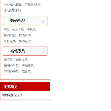
办公精品摆设
宝珠笔/钢笔
多功能笔记本
数码礼品
U盘
蓝牙耳机
手机壳
移动硬盘
数码音响
平板电脑
移动电源
名笔系列
派克笔
威迪文笔
德国公爵笔
毕加索笔
花花公子笔
高仕笔
浏览历史
暂时浏览记录！