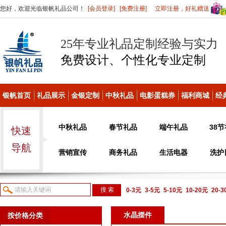
您好，欢迎光临银帆礼品公司！
[会员登录]
[免费注册]
立即注册，好礼赠送
25年专业礼品定制经验与实力
免费设计、个性化
专业定制
银帆首页
礼品展示
金银定制
中秋礼品
电影蛋糕券
福利商城
经
中秋礼品
春节礼品
端午礼品
38
快速
导航
营销宣传
商务礼品
生活电器
洗护
0-3元
3-5元
5-10元
10-20元
20-
议或电话咨询
水晶摆件
按价格分类