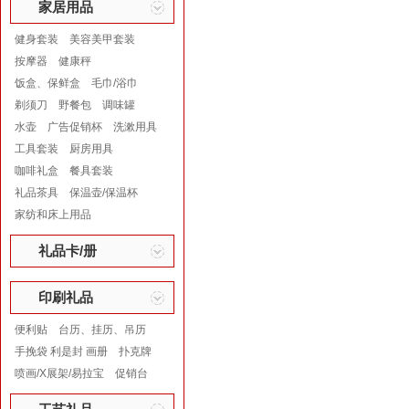
家居用品
健身套装
美容美甲套装
按摩器
健康秤
饭盒、保鲜盒
毛巾/浴巾
剃须刀
野餐包
调味罐
水壶
广告促销杯
洗漱用具
工具套装
厨房用具
咖啡礼盒
餐具套装
礼品茶具
保温壶/保温杯
家纺和床上用品
礼品卡/册
印刷礼品
便利贴
台历、挂历、吊历
手挽袋 利是封 画册
扑克牌
喷画/X展架/易拉宝
促销台