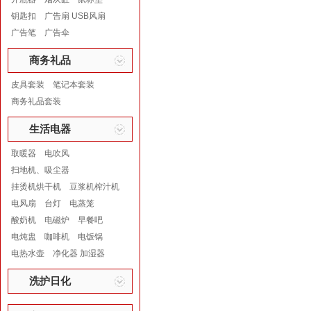
钥匙扣
广告扇 USB风扇
广告笔
广告伞
商务礼品
皮具套装
笔记本套装
商务礼品套装
生活电器
取暖器
电吹风
扫地机、吸尘器
挂烫机烘干机
豆浆机榨汁机
电风扇
台灯
电蒸笼
酸奶机
电磁炉
早餐吧
电炖盅
咖啡机
电饭锅
电热水壶
净化器 加湿器
洗护日化