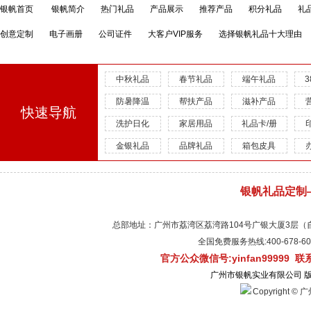
银帆首页
银帆简介
热门礼品
产品展示
推荐产品
积分礼品
礼
创意定制
电子画册
公司证件
大客户VIP服务
选择银帆礼品十大理由
中秋礼品
春节礼品
端午礼品
防暑降温
帮扶产品
滋补产品
快速导航
洗护日化
家居用品
礼品卡/册
金银礼品
品牌礼品
箱包皮具
银帆礼品定制
总部地址：广州市荔湾区荔湾路104号广银大厦3层（自有物
全国免费服务热线:400-678-
官方公众微信号:yinfan99999 
广州市银帆实业有限公司 
Copyright