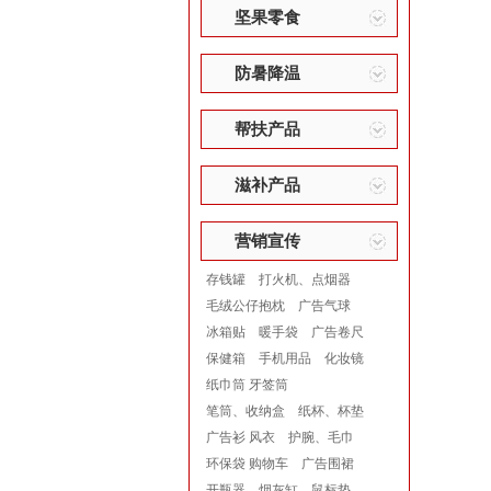
坚果零食
防暑降温
帮扶产品
滋补产品
营销宣传
存钱罐
打火机、点烟器
毛绒公仔抱枕
广告气球
冰箱贴
暖手袋
广告卷尺
保健箱
手机用品
化妆镜
纸巾筒 牙签筒
笔筒、收纳盒
纸杯、杯垫
广告衫 风衣
护腕、毛巾
环保袋 购物车
广告围裙
开瓶器
烟灰缸
鼠标垫