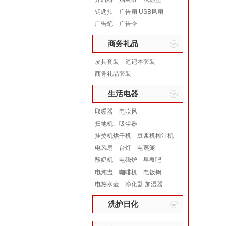
钥匙扣
广告扇 USB风扇
广告笔
广告伞
商务礼品
皮具套装
笔记本套装
商务礼品套装
生活电器
取暖器
电吹风
扫地机、吸尘器
挂烫机烘干机
豆浆机榨汁机
电风扇
台灯
电蒸笼
酸奶机
电磁炉
早餐吧
电炖盅
咖啡机
电饭锅
电热水壶
净化器 加湿器
洗护日化