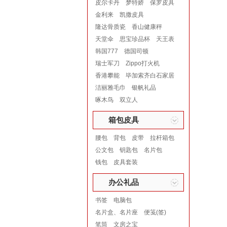
皮尔卡丹
梦特娇
保罗皮具
金利来
凯撒皮具
隆达骨质瓷
香山健康秤
天堂伞
思宝珍品杯
天王表
韩国777
德国司顿
瑞士军刀
Zippo打火机
香港攀能
毕加索齐白石家居
洁丽雅毛巾
银帆礼品
啄木鸟
双立人
箱包皮具
腰包
背包
皮带
拉杆箱包
公文包
钥匙包
名片包
钱包
皮具套装
办公礼品
书签
电脑包
名片盒、名片座
便笺(签)
笔筒
文房之宝