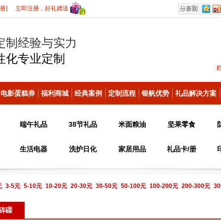
册]
立即注册，好礼赠送
定制经验与实力
性化
专业定制
电影蛋糕券
福利商城
经典案例
定制流程
银帆优势
礼品解决方案
端午礼品
38节礼品
米面粮油
坚果零食
生活电器
洗护日化
家居用品
礼品卡/册
元
3-5元
5-10元
10-20元
20-30元
30-50元
50-100元
100-200元
200-300元
30
电话咨询
砗磲