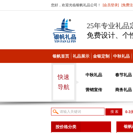
您好，欢迎光临银帆礼品公司！
[会员登录]
[免费注
25年专业礼品
免费设计、个
银帆首页
礼品展示
金银定制
中秋礼品
中秋礼品
春节礼品
快速
导航
营销宣传
商务礼品
0-3
议或
银帆
按价格分类