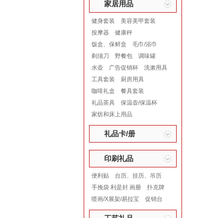
家居用品
健身套装
美容美甲套装
按摩器
健康秤
饭盒、保鲜盒
毛巾/浴巾
剃须刀
野餐包
调味罐
水壶
广告促销杯
洗漱用具
工具套装
厨房用具
咖啡礼盒
餐具套装
礼品茶具
保温壶/保温杯
家纺和床上用品
礼品卡/册
印刷礼品
便利贴
台历、挂历、吊历
手挽袋 利是封 画册
扑克牌
喷画/X展架/易拉宝
促销台