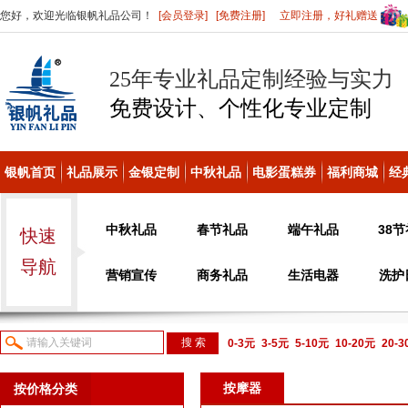
您好，欢迎光临银帆礼品公司！
[会员登录]
[免费注册]
立即注册，好礼赠送
25年专业礼品定制经验与实力
免费设计、个性化
专业定制
银帆首页
礼品展示
金银定制
中秋礼品
电影蛋糕券
福利商城
经
中秋礼品
春节礼品
端午礼品
38
快速
导航
营销宣传
商务礼品
生活电器
洗护
0-3元
3-5元
5-10元
10-20元
20-
议或电话咨询
按摩器
按价格分类