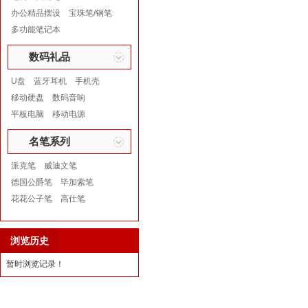
办公精品摆设
宝珠笔/钢笔
多功能笔记本
数码礼品
U盘
蓝牙耳机
手机壳
移动硬盘
数码音响
平板电脑
移动电源
名笔系列
派克笔
威迪文笔
德国公爵笔
毕加索笔
花花公子笔
高仕笔
浏览历史
暂时浏览记录！