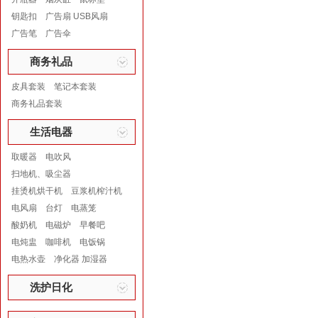
钥匙扣
广告扇 USB风扇
广告笔
广告伞
商务礼品
皮具套装
笔记本套装
商务礼品套装
生活电器
取暖器
电吹风
扫地机、吸尘器
挂烫机烘干机
豆浆机榨汁机
电风扇
台灯
电蒸笼
酸奶机
电磁炉
早餐吧
电炖盅
咖啡机
电饭锅
电热水壶
净化器 加湿器
洗护日化