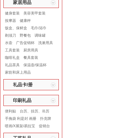
家居用品
健身套装
美容美甲套装
按摩器
健康秤
饭盒、保鲜盒
毛巾/浴巾
剃须刀
野餐包
调味罐
水壶
广告促销杯
洗漱用具
工具套装
厨房用具
咖啡礼盒
餐具套装
礼品茶具
保温壶/保温杯
家纺和床上用品
礼品卡/册
印刷礼品
便利贴
台历、挂历、吊历
手挽袋 利是封 画册
扑克牌
喷画/X展架/易拉宝
促销台