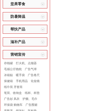
坚果零食
防暑降温
帮扶产品
滋补产品
营销宣传
存钱罐
打火机、点烟器
毛绒公仔抱枕
广告气球
冰箱贴
暖手袋
广告卷尺
保健箱
手机用品
化妆镜
纸巾筒 牙签筒
笔筒、收纳盒
纸杯、杯垫
广告衫 风衣
护腕、毛巾
环保袋 购物车
广告围裙
开瓶器
烟灰缸
鼠标垫