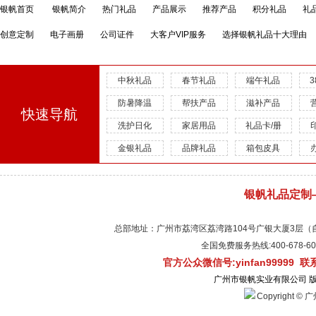
银帆首页
银帆简介
热门礼品
产品展示
推荐产品
积分礼品
礼
创意定制
电子画册
公司证件
大客户VIP服务
选择银帆礼品十大理由
中秋礼品
春节礼品
端午礼品
防暑降温
帮扶产品
滋补产品
快速导航
洗护日化
家居用品
礼品卡/册
金银礼品
品牌礼品
箱包皮具
银帆礼品定制
总部地址：广州市荔湾区荔湾路104号广银大厦3层（自有物
全国免费服务热线:400-678-
官方公众微信号:yinfan99999 
广州市银帆实业有限公司 
Copyright