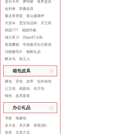
皮尔卡丹
梦特娇
保罗皮具
金利来
凯撒皮具
隆达骨质瓷
香山健康秤
天堂伞
思宝珍品杯
天王表
韩国777
德国司顿
瑞士军刀
Zippo打火机
香港攀能
毕加索齐白石家居
洁丽雅毛巾
银帆礼品
啄木鸟
双立人
箱包皮具
腰包
背包
皮带
拉杆箱包
公文包
钥匙包
名片包
钱包
皮具套装
办公礼品
书签
电脑包
名片盒、名片座
便笺(签)
笔筒
文房之宝