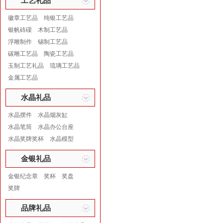
工艺礼品
徽章工艺品
纯银工艺品
银帆砗磲
木制工艺品
浮雕制作
锡制工艺品
碳雕工艺品
陶瓷工艺品
玉制工艺礼品
琉璃工艺品
金属工艺品
水晶礼品
水晶摆件
水晶烟灰缸
水晶笔筒
水晶办公台座
水晶奖牌奖杯
水晶模型
金银礼品
金银纪念章
奖杯
奖盘
奖牌
品牌礼品