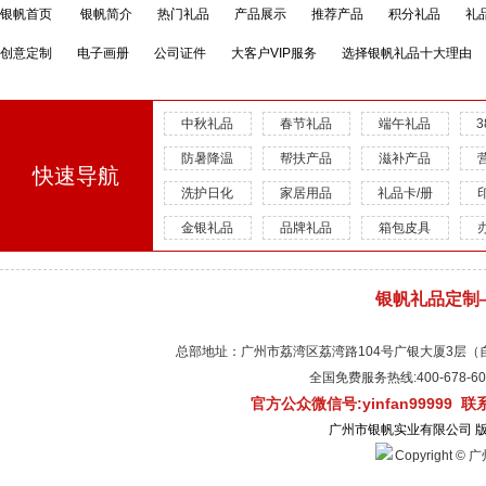
银帆首页
银帆简介
热门礼品
产品展示
推荐产品
积分礼品
礼
创意定制
电子画册
公司证件
大客户VIP服务
选择银帆礼品十大理由
中秋礼品
春节礼品
端午礼品
防暑降温
帮扶产品
滋补产品
快速导航
洗护日化
家居用品
礼品卡/册
金银礼品
品牌礼品
箱包皮具
银帆礼品定制
总部地址：广州市荔湾区荔湾路104号广银大厦3层（自有物
全国免费服务热线:400-678-
官方公众微信号:yinfan99999 
广州市银帆实业有限公司 
Copyright