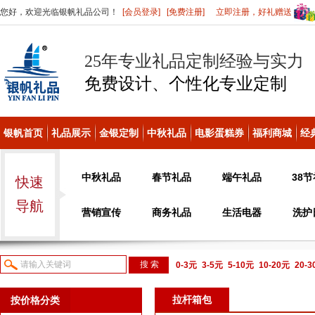
您好，欢迎光临银帆礼品公司！
[会员登录]
[免费注册]
立即注册，好礼赠送
25年专业礼品定制经验与实力
免费设计、个性化
专业定制
银帆首页
礼品展示
金银定制
中秋礼品
电影蛋糕券
福利商城
经
中秋礼品
春节礼品
端午礼品
38
快速
导航
营销宣传
商务礼品
生活电器
洗护
0-3元
3-5元
5-10元
10-20元
20-
议或电话咨询
拉杆箱包
按价格分类