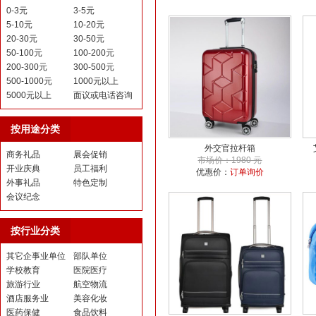
0-3元
3-5元
5-10元
10-20元
20-30元
30-50元
50-100元
100-200元
200-300元
300-500元
500-1000元
1000元以上
5000元以上
面议或电话咨询
按用途分类
外交官拉杆箱
商务礼品
展会促销
市场价：1980 元
开业庆典
员工福利
优惠价：
订单询价
外事礼品
特色定制
会议纪念
按行业分类
其它企事业单位
部队单位
学校教育
医院医疗
旅游行业
航空物流
酒店服务业
美容化妆
医药保健
食品饮料