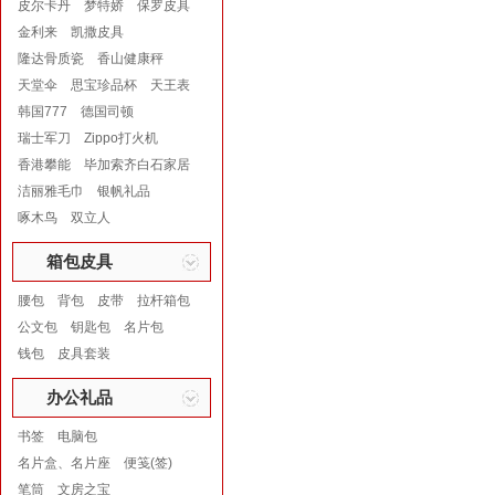
皮尔卡丹
梦特娇
保罗皮具
金利来
凯撒皮具
隆达骨质瓷
香山健康秤
天堂伞
思宝珍品杯
天王表
韩国777
德国司顿
瑞士军刀
Zippo打火机
香港攀能
毕加索齐白石家居
洁丽雅毛巾
银帆礼品
啄木鸟
双立人
箱包皮具
腰包
背包
皮带
拉杆箱包
公文包
钥匙包
名片包
钱包
皮具套装
办公礼品
书签
电脑包
名片盒、名片座
便笺(签)
笔筒
文房之宝