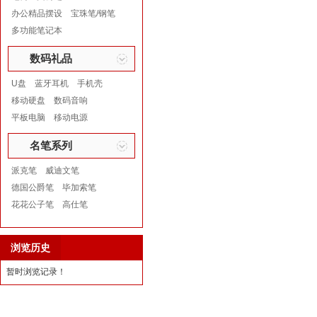
办公精品摆设
宝珠笔/钢笔
多功能笔记本
数码礼品
U盘
蓝牙耳机
手机壳
移动硬盘
数码音响
平板电脑
移动电源
名笔系列
派克笔
威迪文笔
德国公爵笔
毕加索笔
花花公子笔
高仕笔
浏览历史
暂时浏览记录！