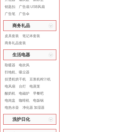
钥匙扣
广告扇 USB风扇
广告笔
广告伞
商务礼品
皮具套装
笔记本套装
商务礼品套装
生活电器
取暖器
电吹风
扫地机、吸尘器
挂烫机烘干机
豆浆机榨汁机
电风扇
台灯
电蒸笼
酸奶机
电磁炉
早餐吧
电炖盅
咖啡机
电饭锅
电热水壶
净化器 加湿器
洗护日化