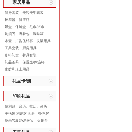
家居用品
健身套装
美容美甲套装
按摩器
健康秤
饭盒、保鲜盒
毛巾/浴巾
剃须刀
野餐包
调味罐
水壶
广告促销杯
洗漱用具
工具套装
厨房用具
咖啡礼盒
餐具套装
礼品茶具
保温壶/保温杯
家纺和床上用品
礼品卡/册
印刷礼品
便利贴
台历、挂历、吊历
手挽袋 利是封 画册
扑克牌
喷画/X展架/易拉宝
促销台