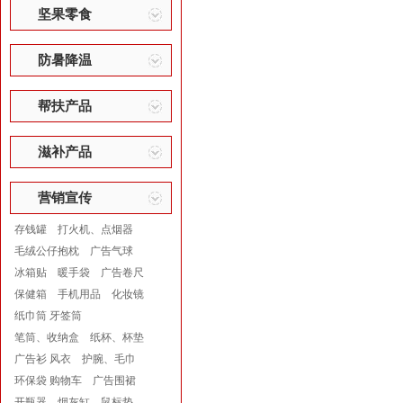
坚果零食
防暑降温
帮扶产品
滋补产品
营销宣传
存钱罐
打火机、点烟器
毛绒公仔抱枕
广告气球
冰箱贴
暖手袋
广告卷尺
保健箱
手机用品
化妆镜
纸巾筒 牙签筒
笔筒、收纳盒
纸杯、杯垫
广告衫 风衣
护腕、毛巾
环保袋 购物车
广告围裙
开瓶器
烟灰缸
鼠标垫