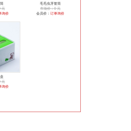
筒
毛毛虫牙签筒
 元
市场价：0 元
单询价
会员价：
订单询价
盒
 元
单询价