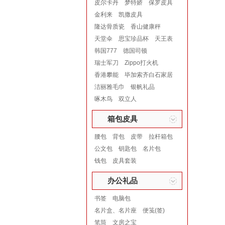
皮尔卡丹
梦特娇
保罗皮具
金利来
凯撒皮具
隆达骨质瓷
香山健康秤
天堂伞
思宝珍品杯
天王表
韩国777
德国司顿
瑞士军刀
Zippo打火机
香港攀能
毕加索齐白石家居
洁丽雅毛巾
银帆礼品
啄木鸟
双立人
箱包皮具
腰包
背包
皮带
拉杆箱包
公文包
钥匙包
名片包
钱包
皮具套装
办公礼品
书签
电脑包
名片盒、名片座
便笺(签)
笔筒
文房之宝