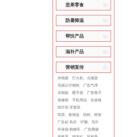
坚果零食
防暑降温
帮扶产品
滋补产品
营销宣传
存钱罐
打火机、点烟器
毛绒公仔抱枕
广告气球
冰箱贴
暖手袋
广告卷尺
保健箱
手机用品
化妆镜
纸巾筒 牙签筒
笔筒、收纳盒
纸杯、杯垫
广告衫 风衣
护腕、毛巾
环保袋 购物车
广告围裙
开瓶器
烟灰缸
鼠标垫