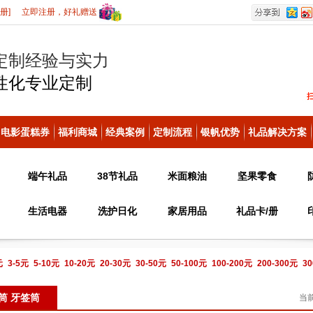
册]
立即注册，好礼赠送
定制经验与实力
性化
专业定制
电影蛋糕券
福利商城
经典案例
定制流程
银帆优势
礼品解决方案
端午礼品
38节礼品
米面粮油
坚果零食
生活电器
洗护日化
家居用品
礼品卡/册
元
3-5元
5-10元
10-20元
20-30元
30-50元
50-100元
100-200元
200-300元
30
电话咨询
筒 牙签筒
当