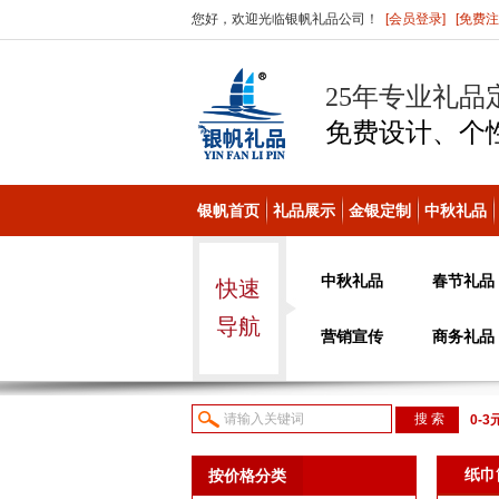
您好，欢迎光临银帆礼品公司！
[会员登录]
[免费注
25年专业礼品
免费设计、个
银帆首页
礼品展示
金银定制
中秋礼品
中秋礼品
春节礼品
快速
导航
营销宣传
商务礼品
0-3
议或
纸巾
按价格分类