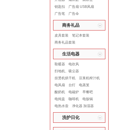
钥匙扣
广告扇 USB风扇
广告笔
广告伞
商务礼品
皮具套装
笔记本套装
商务礼品套装
生活电器
取暖器
电吹风
扫地机、吸尘器
挂烫机烘干机
豆浆机榨汁机
电风扇
台灯
电蒸笼
酸奶机
电磁炉
早餐吧
电炖盅
咖啡机
电饭锅
电热水壶
净化器 加湿器
洗护日化