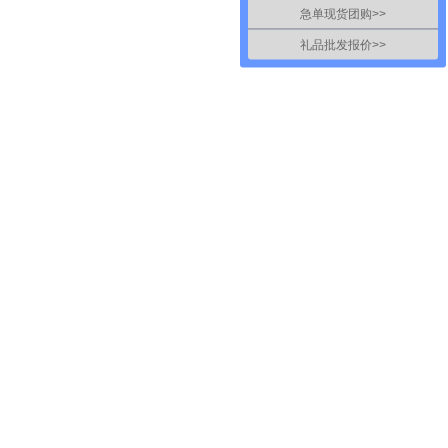
急单现货团购>>
礼品批发报价>>