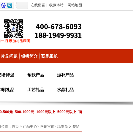
在线留言
|
收藏本站
|
网站地图
常见问题
银帆简介
联系银帆
防暑降温
帮扶产品
滋补产品
印刷礼品
工艺礼品
水晶礼品
0-500元
500-1000元
1000元以上
5000元以上
面
前位置：
首页
>
产品中心
>
营销宣传
>
纸巾筒 牙签筒