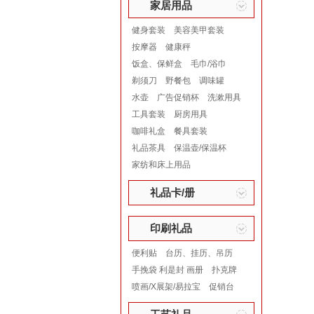
家居用品
健身套装
美容美甲套装
按摩器
健康秤
饭盒、保鲜盒
毛巾/浴巾
剃须刀
野餐包
调味罐
水壶
广告促销杯
洗漱用具
工具套装
厨房用具
咖啡礼盒
餐具套装
礼品茶具
保温壶/保温杯
家纺和床上用品
礼品卡/册
印刷礼品
便利贴
台历、挂历、吊历
手挽袋 利是封 画册
扑克牌
喷画/X展架/易拉宝
促销台