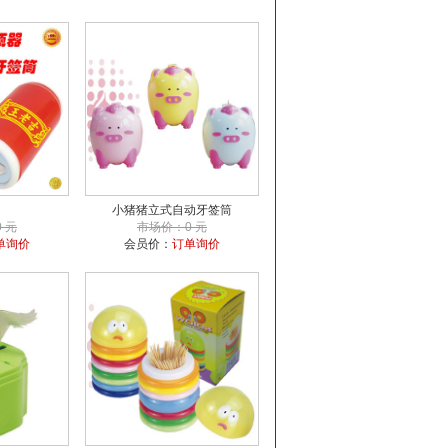
小猪猪立式自动牙签筒
 元
市场价：0 元
单询价
会员价：
订单询价