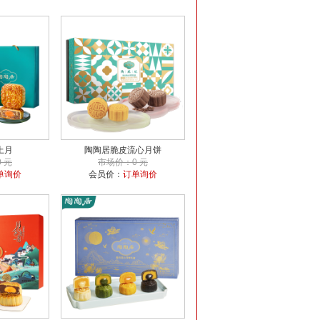
上月
陶陶居脆皮流心月饼
 元
市场价：0 元
单询价
会员价：
订单询价