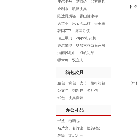
皮尔卡丹
梦特娇
保罗皮具
【中
金利来
凯撒皮具
隆达骨质瓷
香山健康秤
天堂伞
思宝珍品杯
天王表
韩国777
德国司顿
瑞士军刀
Zippo打火机
香港攀能
毕加索齐白石家居
洁丽雅毛巾
银帆礼品
啄木鸟
双立人
箱包皮具
腰包
背包
皮带
拉杆箱包
【中
公文包
钥匙包
名片包
钱包
皮具套装
办公礼品
书签
电脑包
名片盒、名片座
便笺(签)
笔筒
文房之宝