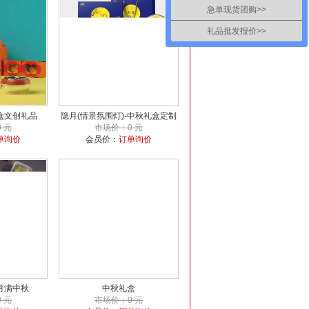
急单现货团购>>
礼品批发报价>>
盒文创礼品
隐月(情景氛围灯)-中秋礼盒定制
 元
市场价：0 元
单询价
会员价：
订单询价
月满中秋
中秋礼盒
 元
市场价：0 元