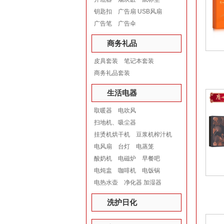
钥匙扣
广告扇 USB风扇
广告笔
广告伞
商务礼品
皮具套装
笔记本套装
商务礼品套装
生活电器
取暖器
电吹风
扫地机、吸尘器
挂烫机烘干机
豆浆机榨汁机
电风扇
台灯
电蒸笼
酸奶机
电磁炉
早餐吧
电炖盅
咖啡机
电饭锅
电热水壶
净化器 加湿器
洗护日化