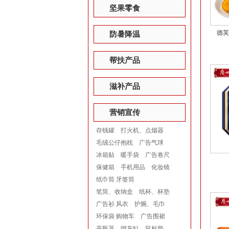
坚果零食
德芙
防暑降温
帮扶产品
滋补产品
营销宣传
存钱罐
打火机、点烟器
毛绒公仔抱枕
广告气球
冰箱贴
暖手袋
广告卷尺
保健箱
手机用品
化妆镜
纸巾筒 牙签筒
笔筒、收纳盒
纸杯、杯垫
广告衫 风衣
护腕、毛巾
环保袋 购物车
广告围裙
开瓶器
烟灰缸
鼠标垫