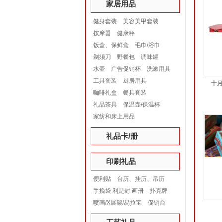
家居用品
健身套装
美容美甲套装
按摩器
健康秤
饭盒、保鲜盒
毛巾/浴巾
剃须刀
野餐包
调味罐
水壶
广告促销杯
洗漱用具
工具套装
厨房用具
十
咖啡礼盒
餐具套装
礼品茶具
保温壶/保温杯
家纺和床上用品
礼品卡/册
印刷礼品
便利贴
台历、挂历、吊历
手挽袋 利是封 画册
扑克牌
喷画/X展架/易拉宝
促销台