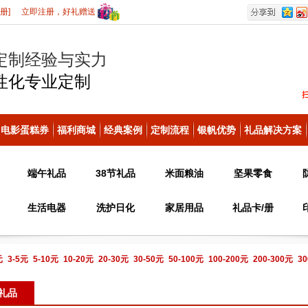
册]
立即注册，好礼赠送
定制经验与实力
性化
专业定制
电影蛋糕券
福利商城
经典案例
定制流程
银帆优势
礼品解决方案
端午礼品
38节礼品
米面粮油
坚果零食
生活电器
洗护日化
家居用品
礼品卡/册
元
3-5元
5-10元
10-20元
20-30元
30-50元
50-100元
100-200元
200-300元
30
电话咨询
礼品