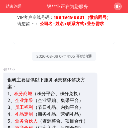
6、
招商合作
（供应入驻、品牌合作）
银**业正在为您服务
结束沟通
VIP客户专线号码：
188 1949 9931 （微信同号）
请您留下：
公司名+姓名+联系方式+业务需求
2026-08-06 07:14:05 开始沟通
银**业
银帆主要提供以下服务场景整体解决方
案：
1、
积分商城
（积分平台、积分兑换）
2、
企业集采
（企业采购、集采平台）
3、
员工福利
（节日礼品、内购平台）
4、
礼品定制
（商务礼品、营销礼品）
5、
业务合伙人
（资源整合、项目合作）
6、
招商合作
（供应入驻、品牌合作）