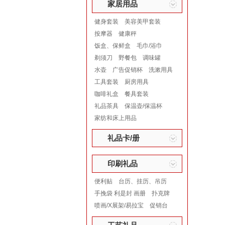
家居用品
健身套装
美容美甲套装
按摩器
健康秤
饭盒、保鲜盒
毛巾/浴巾
剃须刀
野餐包
调味罐
水壶
广告促销杯
洗漱用具
工具套装
厨房用具
咖啡礼盒
餐具套装
礼品茶具
保温壶/保温杯
家纺和床上用品
礼品卡/册
印刷礼品
便利贴
台历、挂历、吊历
手挽袋 利是封 画册
扑克牌
喷画/X展架/易拉宝
促销台