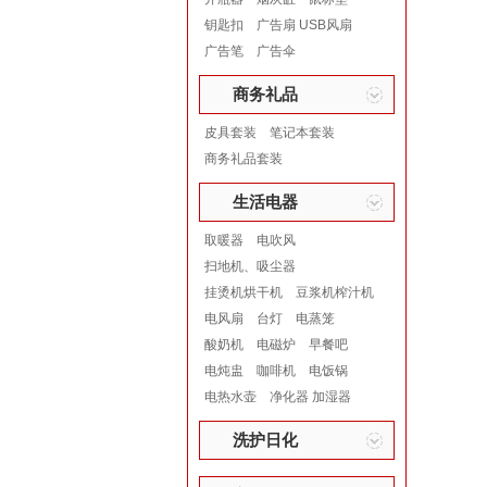
钥匙扣
广告扇 USB风扇
广告笔
广告伞
商务礼品
皮具套装
笔记本套装
商务礼品套装
生活电器
取暖器
电吹风
扫地机、吸尘器
挂烫机烘干机
豆浆机榨汁机
电风扇
台灯
电蒸笼
酸奶机
电磁炉
早餐吧
电炖盅
咖啡机
电饭锅
电热水壶
净化器 加湿器
洗护日化