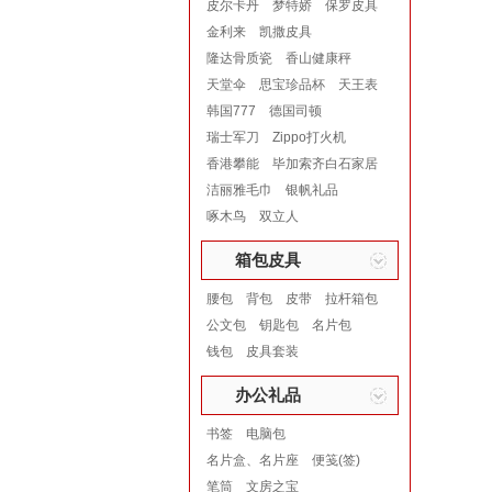
皮尔卡丹
梦特娇
保罗皮具
金利来
凯撒皮具
隆达骨质瓷
香山健康秤
天堂伞
思宝珍品杯
天王表
韩国777
德国司顿
瑞士军刀
Zippo打火机
香港攀能
毕加索齐白石家居
洁丽雅毛巾
银帆礼品
啄木鸟
双立人
箱包皮具
腰包
背包
皮带
拉杆箱包
公文包
钥匙包
名片包
钱包
皮具套装
办公礼品
书签
电脑包
名片盒、名片座
便笺(签)
笔筒
文房之宝