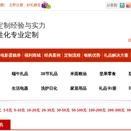
册]
立即注册，好礼赠送
定制经验与实力
性化
专业定制
电影蛋糕券
福利商城
经典案例
定制流程
银帆优势
礼品解决方案
端午礼品
38节礼品
米面粮油
坚果零食
生活电器
洗护日化
家居用品
礼品卡/册
元
3-5元
5-10元
10-20元
20-30元
30-50元
50-100元
100-200元
200-300元
30
电话咨询
机