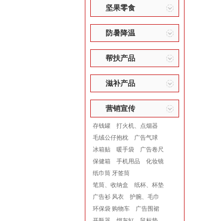
坚果零食
防暑降温
帮扶产品
滋补产品
营销宣传
存钱罐
打火机、点烟器
毛绒公仔抱枕
广告气球
冰箱贴
暖手袋
广告卷尺
保健箱
手机用品
化妆镜
纸巾筒 牙签筒
笔筒、收纳盒
纸杯、杯垫
广告衫 风衣
护腕、毛巾
环保袋 购物车
广告围裙
开瓶器
烟灰缸
鼠标垫