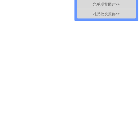
急单现货团购>>
礼品批发报价>>