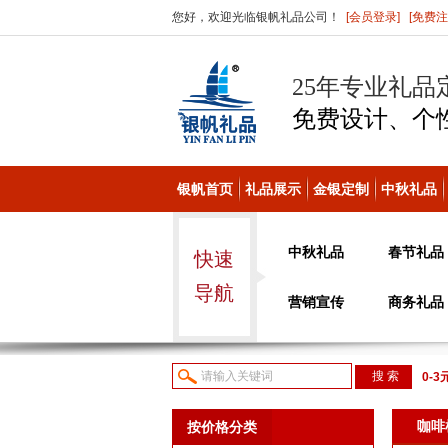
您好，欢迎光临银帆礼品公司！
[会员登录]
[免费注
25年专业礼品
免费设计、个
银帆首页
礼品展示
金银定制
中秋礼品
中秋礼品
春节礼品
快速
导航
营销宣传
商务礼品
0-3
议或
咖啡
按价格分类