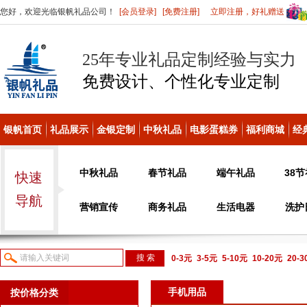
您好，欢迎光临银帆礼品公司！
[会员登录]
[免费注册]
立即注册，好礼赠送
25年专业礼品定制经验与实力
免费设计、个性化
专业定制
银帆首页
礼品展示
金银定制
中秋礼品
电影蛋糕券
福利商城
经
中秋礼品
春节礼品
端午礼品
38
快速
导航
营销宣传
商务礼品
生活电器
洗护
0-3元
3-5元
5-10元
10-20元
20-
议或电话咨询
手机用品
按价格分类