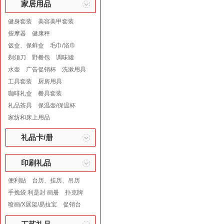
家居用品
健身套装
美容美甲套装
按摩器
健康秤
饭盒、保鲜盒
毛巾/浴巾
剃须刀
野餐包
调味罐
水壶
广告促销杯
洗漱用具
工具套装
厨房用具
咖啡礼盒
餐具套装
礼品茶具
保温壶/保温杯
家纺和床上用品
礼品卡/册
印刷礼品
便利贴
台历、挂历、吊历
手挽袋 利是封 画册
扑克牌
喷画/X展架/易拉宝
促销台