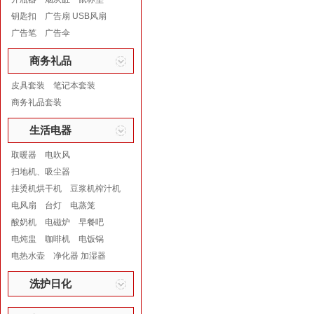
钥匙扣
广告扇 USB风扇
广告笔
广告伞
商务礼品
皮具套装
笔记本套装
商务礼品套装
生活电器
取暖器
电吹风
扫地机、吸尘器
挂烫机烘干机
豆浆机榨汁机
电风扇
台灯
电蒸笼
酸奶机
电磁炉
早餐吧
电炖盅
咖啡机
电饭锅
电热水壶
净化器 加湿器
洗护日化