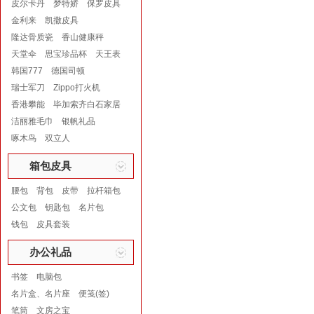
皮尔卡丹
梦特娇
保罗皮具
金利来
凯撒皮具
隆达骨质瓷
香山健康秤
天堂伞
思宝珍品杯
天王表
韩国777
德国司顿
瑞士军刀
Zippo打火机
香港攀能
毕加索齐白石家居
洁丽雅毛巾
银帆礼品
啄木鸟
双立人
箱包皮具
腰包
背包
皮带
拉杆箱包
公文包
钥匙包
名片包
钱包
皮具套装
办公礼品
书签
电脑包
名片盒、名片座
便笺(签)
笔筒
文房之宝