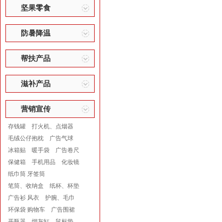
坚果零食
防暑降温
帮扶产品
滋补产品
营销宣传
存钱罐
打火机、点烟器
毛绒公仔抱枕
广告气球
冰箱贴
暖手袋
广告卷尺
保健箱
手机用品
化妆镜
纸巾筒 牙签筒
笔筒、收纳盒
纸杯、杯垫
广告衫 风衣
护腕、毛巾
环保袋 购物车
广告围裙
开瓶器
烟灰缸
鼠标垫