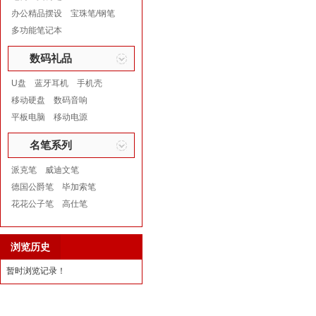
办公精品摆设
宝珠笔/钢笔
多功能笔记本
数码礼品
U盘
蓝牙耳机
手机壳
移动硬盘
数码音响
平板电脑
移动电源
名笔系列
派克笔
威迪文笔
德国公爵笔
毕加索笔
花花公子笔
高仕笔
浏览历史
暂时浏览记录！