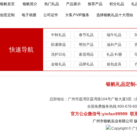
银帆首页
银帆简介
热门礼品
产品展示
推荐产品
积分礼品
礼
创意定制
电子画册
公司证件
大客户VIP服务
选择银帆礼品十大理由
中秋礼品
春节礼品
端午礼品
防暑降温
帮扶产品
滋补产品
快速导航
洗护日化
家居用品
礼品卡/册
金银礼品
品牌礼品
箱包皮具
银帆礼品定制
总部地址：广州市荔湾区荔湾路104号广银大厦3层（自有物
全国免费服务热线:400-678-
官方公众微信号:yinfan99999 
广州市银帆实业有限公司 
Copyright