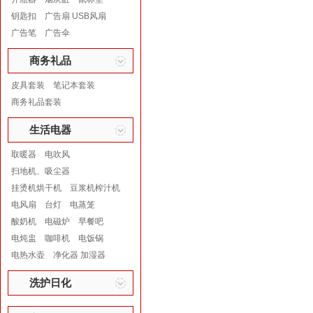
钥匙扣
广告扇 USB风扇
广告笔
广告伞
商务礼品
皮具套装
笔记本套装
商务礼品套装
生活电器
取暖器
电吹风
扫地机、吸尘器
挂烫机烘干机
豆浆机榨汁机
电风扇
台灯
电蒸笼
酸奶机
电磁炉
早餐吧
电炖盅
咖啡机
电饭锅
电热水壶
净化器 加湿器
洗护日化