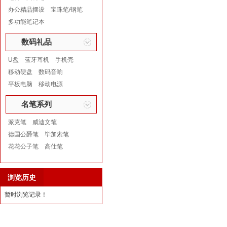
办公精品摆设
宝珠笔/钢笔
多功能笔记本
数码礼品
U盘
蓝牙耳机
手机壳
移动硬盘
数码音响
平板电脑
移动电源
名笔系列
派克笔
威迪文笔
德国公爵笔
毕加索笔
花花公子笔
高仕笔
浏览历史
暂时浏览记录！