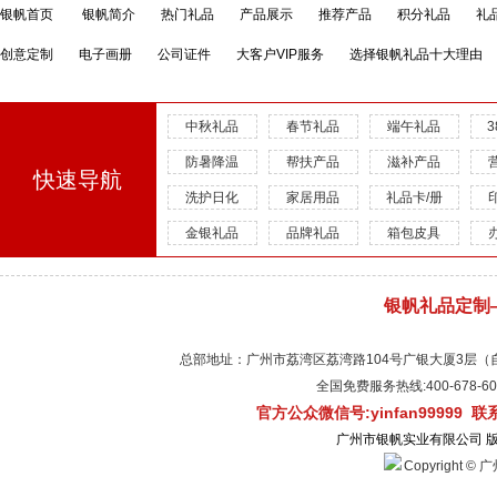
银帆首页
银帆简介
热门礼品
产品展示
推荐产品
积分礼品
礼
创意定制
电子画册
公司证件
大客户VIP服务
选择银帆礼品十大理由
中秋礼品
春节礼品
端午礼品
防暑降温
帮扶产品
滋补产品
快速导航
洗护日化
家居用品
礼品卡/册
金银礼品
品牌礼品
箱包皮具
银帆礼品定制
总部地址：广州市荔湾区荔湾路104号广银大厦3层（自有物
全国免费服务热线:400-678-
官方公众微信号:yinfan99999 
广州市银帆实业有限公司 
Copyright