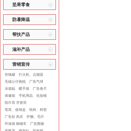
坚果零食
防暑降温
帮扶产品
滋补产品
营销宣传
存钱罐
打火机、点烟器
毛绒公仔抱枕
广告气球
冰箱贴
暖手袋
广告卷尺
保健箱
手机用品
化妆镜
纸巾筒 牙签筒
笔筒、收纳盒
纸杯、杯垫
广告衫 风衣
护腕、毛巾
环保袋 购物车
广告围裙
开瓶器
烟灰缸
鼠标垫