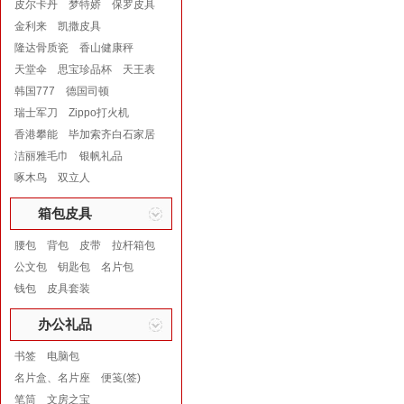
皮尔卡丹
梦特娇
保罗皮具
金利来
凯撒皮具
隆达骨质瓷
香山健康秤
天堂伞
思宝珍品杯
天王表
韩国777
德国司顿
瑞士军刀
Zippo打火机
香港攀能
毕加索齐白石家居
洁丽雅毛巾
银帆礼品
啄木鸟
双立人
箱包皮具
腰包
背包
皮带
拉杆箱包
公文包
钥匙包
名片包
钱包
皮具套装
办公礼品
书签
电脑包
名片盒、名片座
便笺(签)
笔筒
文房之宝