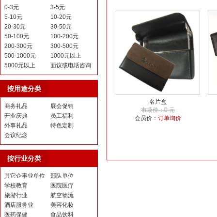
0-3元
3-5元
5-10元
10-20元
20-30元
30-50元
50-100元
100-200元
200-300元
300-500元
500-1000元
1000元以上
5000元以上
面议或电话咨询
按用途分类
名片盒
商务礼品
展会促销
市场价：0 元
开业庆典
员工福利
会员价：
订单询价
外事礼品
特色定制
会议纪念
按行业分类
其它企事业单位
部队单位
学校教育
医院医疗
旅游行业
航空物流
酒店服务业
美容化妆
医药保健
食品饮料