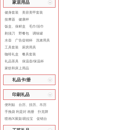
家居用品
健身套装
美容美甲套装
按摩器
健康秤
饭盒、保鲜盒
毛巾/浴巾
剃须刀
野餐包
调味罐
水壶
广告促销杯
洗漱用具
工具套装
厨房用具
咖啡礼盒
餐具套装
礼品茶具
保温壶/保温杯
家纺和床上用品
礼品卡/册
印刷礼品
便利贴
台历、挂历、吊历
手挽袋 利是封 画册
扑克牌
喷画/X展架/易拉宝
促销台