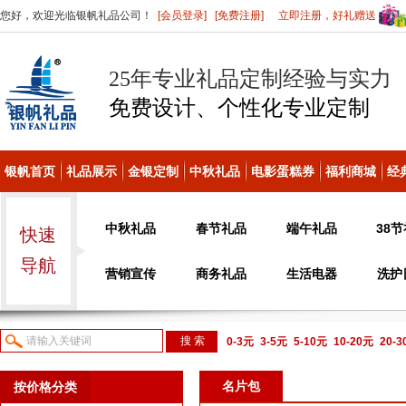
您好，欢迎光临银帆礼品公司！
[会员登录]
[免费注册]
立即注册，好礼赠送
25年专业礼品定制经验与实力
免费设计、个性化
专业定制
银帆首页
礼品展示
金银定制
中秋礼品
电影蛋糕券
福利商城
经
中秋礼品
春节礼品
端午礼品
38
快速
导航
营销宣传
商务礼品
生活电器
洗护
0-3元
3-5元
5-10元
10-20元
20-
议或电话咨询
名片包
按价格分类