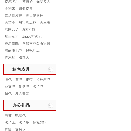
皮尔卡丹
梦特娇
保罗皮具
金利来
凯撒皮具
隆达骨质瓷
香山健康秤
天堂伞
思宝珍品杯
天王表
韩国777
德国司顿
瑞士军刀
Zippo打火机
香港攀能
毕加索齐白石家居
洁丽雅毛巾
银帆礼品
啄木鸟
双立人
箱包皮具
腰包
背包
皮带
拉杆箱包
公文包
钥匙包
名片包
钱包
皮具套装
办公礼品
书签
电脑包
名片盒、名片座
便笺(签)
笔筒
文房之宝