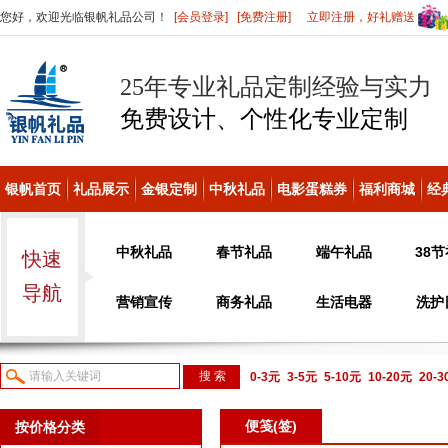
您好，欢迎光临银帆礼品公司！
[会员登录]
[免费注册]
立即注册，好礼赠送
25年专业礼品定制经验与实力
免费设计、个性化
专业定制
银帆首页
礼品展示
金银定制
中秋礼品
电影蛋糕券
福利商城
经
中秋礼品
春节礼品
端午礼品
38
快速
导航
营销宣传
商务礼品
生活电器
洗护
0-3元
3-5元
5-10元
10-20元
20-
议或电话咨询
便笺(签)
按价格分类