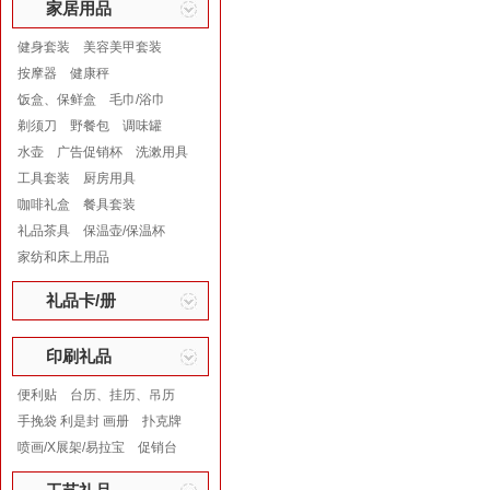
家居用品
健身套装
美容美甲套装
按摩器
健康秤
饭盒、保鲜盒
毛巾/浴巾
剃须刀
野餐包
调味罐
水壶
广告促销杯
洗漱用具
工具套装
厨房用具
咖啡礼盒
餐具套装
礼品茶具
保温壶/保温杯
家纺和床上用品
礼品卡/册
印刷礼品
便利贴
台历、挂历、吊历
手挽袋 利是封 画册
扑克牌
喷画/X展架/易拉宝
促销台