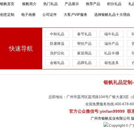
银帆首页
银帆简介
热门礼品
产品展示
推荐产品
积分礼品
礼
创意定制
电子画册
公司证件
大客户VIP服务
选择银帆礼品十大理由
中秋礼品
春节礼品
端午礼品
防暑降温
帮扶产品
滋补产品
快速导航
洗护日化
家居用品
礼品卡/册
金银礼品
品牌礼品
箱包皮具
银帆礼品定制
总部地址：广州市荔湾区荔湾路104号广银大厦3层（自有物
全国免费服务热线:400-678-
官方公众微信号:yinfan99999 
广州市银帆实业有限公司 
Copyright