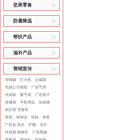
坚果零食
防暑降温
帮扶产品
滋补产品
营销宣传
存钱罐
打火机、点烟器
毛绒公仔抱枕
广告气球
冰箱贴
暖手袋
广告卷尺
保健箱
手机用品
化妆镜
纸巾筒 牙签筒
笔筒、收纳盒
纸杯、杯垫
广告衫 风衣
护腕、毛巾
环保袋 购物车
广告围裙
开瓶器
烟灰缸
鼠标垫