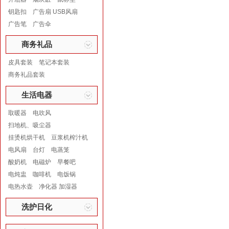
钥匙扣
广告扇 USB风扇
广告笔
广告伞
商务礼品
皮具套装
笔记本套装
商务礼品套装
生活电器
取暖器
电吹风
扫地机、吸尘器
挂烫机烘干机
豆浆机榨汁机
电风扇
台灯
电蒸笼
酸奶机
电磁炉
早餐吧
电炖盅
咖啡机
电饭锅
电热水壶
净化器 加湿器
洗护日化