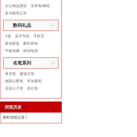
办公精品摆设
宝珠笔/钢笔
多功能笔记本
数码礼品
U盘
蓝牙耳机
手机壳
移动硬盘
数码音响
平板电脑
移动电源
名笔系列
派克笔
威迪文笔
德国公爵笔
毕加索笔
花花公子笔
高仕笔
浏览历史
暂时浏览记录！