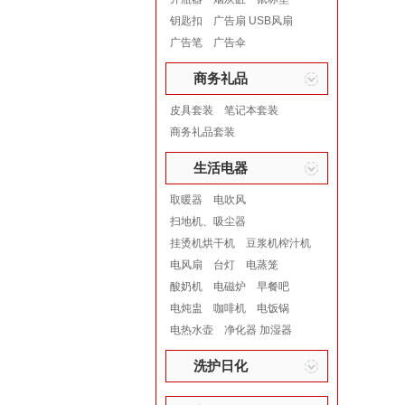
钥匙扣
广告扇 USB风扇
广告笔
广告伞
商务礼品
皮具套装
笔记本套装
商务礼品套装
生活电器
取暖器
电吹风
扫地机、吸尘器
挂烫机烘干机
豆浆机榨汁机
电风扇
台灯
电蒸笼
酸奶机
电磁炉
早餐吧
电炖盅
咖啡机
电饭锅
电热水壶
净化器 加湿器
洗护日化