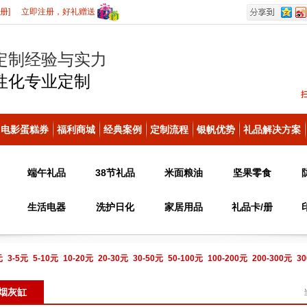
册]
立即注册，好礼赠送
定制经验与实力
性化
专业定制
电影蛋糕券
福利商城
经典案例
定制流程
银帆优势
礼品解决方案
端午礼品
38节礼品
米面粮油
坚果零食
生活电器
洗护日化
家居用品
礼品卡/册
元
3-5元
5-10元
10-20元
20-30元
30-50元
50-100元
100-200元
200-300元
30
电话咨询
烟灰缸