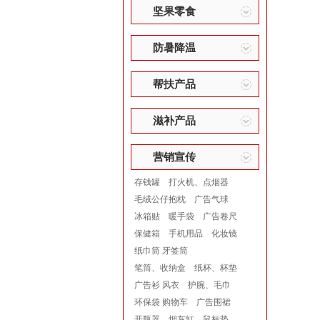
坚果零食
防暑降温
帮扶产品
滋补产品
营销宣传
存钱罐
打火机、点烟器
毛绒公仔抱枕
广告气球
冰箱贴
暖手袋
广告卷尺
保健箱
手机用品
化妆镜
纸巾筒 牙签筒
笔筒、收纳盒
纸杯、杯垫
广告衫 风衣
护腕、毛巾
环保袋 购物车
广告围裙
开瓶器
烟灰缸
鼠标垫