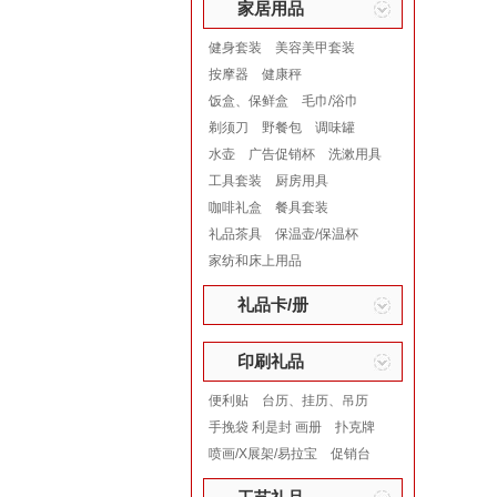
家居用品
健身套装
美容美甲套装
按摩器
健康秤
饭盒、保鲜盒
毛巾/浴巾
剃须刀
野餐包
调味罐
水壶
广告促销杯
洗漱用具
工具套装
厨房用具
咖啡礼盒
餐具套装
礼品茶具
保温壶/保温杯
家纺和床上用品
礼品卡/册
印刷礼品
便利贴
台历、挂历、吊历
手挽袋 利是封 画册
扑克牌
喷画/X展架/易拉宝
促销台