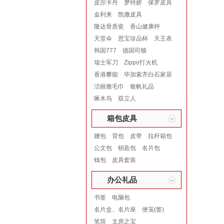
皮尔卡丹
梦特娇
保罗皮具
金利来
凯撒皮具
隆达骨质瓷
香山健康秤
天堂伞
思宝珍品杯
天王表
韩国777
德国司顿
瑞士军刀
Zippo打火机
香港攀能
毕加索齐白石家居
洁丽雅毛巾
银帆礼品
啄木鸟
双立人
箱包皮具
腰包
背包
皮带
拉杆箱包
公文包
钥匙包
名片包
钱包
皮具套装
办公礼品
书签
电脑包
名片盒、名片座
便笺(签)
笔筒
文房之宝