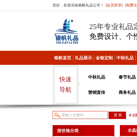
您好，欢迎光临银帆礼品公司！
[会员登录]
[免费注
25年专业礼品
免费设计、个
银帆首页
礼品展示
金银定制
中秋礼品
中秋礼品
春节礼品
快速
导航
营销宣传
商务礼品
0-3
议或
水晶
按价格分类