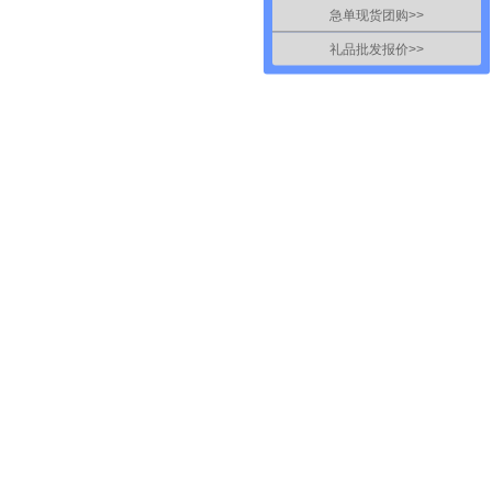
急单现货团购>>
礼品批发报价>>