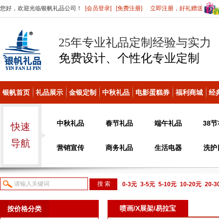
您好，欢迎光临银帆礼品公司！
[会员登录]
[免费注册]
立即注册，好礼赠送
25年专业礼品定制经验与实力
免费设计、个性化
专业定制
银帆首页
礼品展示
金银定制
中秋礼品
电影蛋糕券
福利商城
经
中秋礼品
春节礼品
端午礼品
38
快速
导航
营销宣传
商务礼品
生活电器
洗护
0-3元
3-5元
5-10元
10-20元
20-
议或电话咨询
喷画/X展架/易拉宝
按价格分类