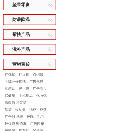
坚果零食
防暑降温
帮扶产品
滋补产品
营销宣传
存钱罐
打火机、点烟器
毛绒公仔抱枕
广告气球
冰箱贴
暖手袋
广告卷尺
保健箱
手机用品
化妆镜
纸巾筒 牙签筒
笔筒、收纳盒
纸杯、杯垫
广告衫 风衣
护腕、毛巾
环保袋 购物车
广告围裙
开瓶器
烟灰缸
鼠标垫