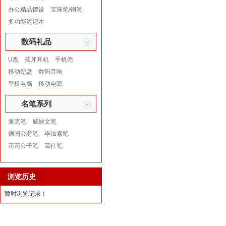
办公精品摆设
宝珠笔/钢笔
多功能笔记本
数码礼品
U盘
蓝牙耳机
手机壳
移动硬盘
数码音响
平板电脑
移动电源
名笔系列
派克笔
威迪文笔
德国公爵笔
毕加索笔
花花公子笔
高仕笔
浏览历史
暂时浏览记录！