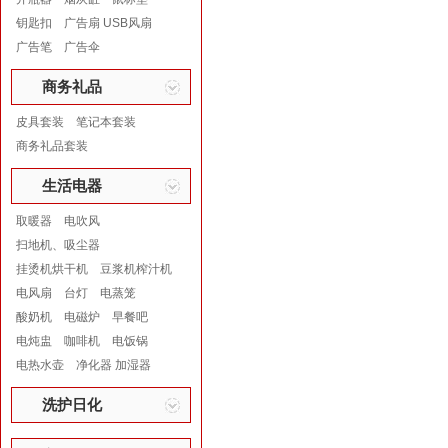
钥匙扣
广告扇 USB风扇
广告笔
广告伞
商务礼品
皮具套装
笔记本套装
商务礼品套装
生活电器
取暖器
电吹风
扫地机、吸尘器
挂烫机烘干机
豆浆机榨汁机
电风扇
台灯
电蒸笼
酸奶机
电磁炉
早餐吧
电炖盅
咖啡机
电饭锅
电热水壶
净化器 加湿器
洗护日化