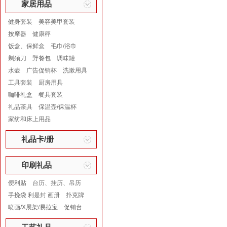
家居用品
健身套装
美容美甲套装
按摩器
健康秤
饭盒、保鲜盒
毛巾/浴巾
剃须刀
野餐包
调味罐
水壶
广告促销杯
洗漱用具
工具套装
厨房用具
咖啡礼盒
餐具套装
礼品茶具
保温壶/保温杯
家纺和床上用品
礼品卡/册
印刷礼品
便利贴
台历、挂历、吊历
手挽袋 利是封 画册
扑克牌
喷画/X展架/易拉宝
促销台