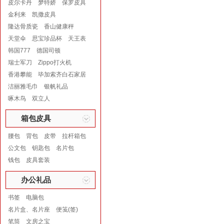
皮尔卡丹
梦特娇
保罗皮具
金利来
凯撒皮具
隆达骨质瓷
香山健康秤
天堂伞
思宝珍品杯
天王表
韩国777
德国司顿
瑞士军刀
Zippo打火机
香港攀能
毕加索齐白石家居
洁丽雅毛巾
银帆礼品
啄木鸟
双立人
箱包皮具
腰包
背包
皮带
拉杆箱包
公文包
钥匙包
名片包
钱包
皮具套装
办公礼品
书签
电脑包
名片盒、名片座
便笺(签)
笔筒
文房之宝