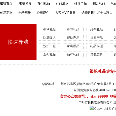
银帆首页
银帆简介
热门礼品
产品展示
推荐产品
积分礼品
礼
创意定制
电子画册
公司证件
大客户VIP服务
选择银帆礼品十大理由
中秋礼品
春节礼品
端午礼品
防暑降温
帮扶产品
滋补产品
快速导航
洗护日化
家居用品
礼品卡/册
金银礼品
品牌礼品
箱包皮具
银帆礼品定制
总部地址：广州市荔湾区荔湾路104号广银大厦3层（自有物
全国免费服务热线:400-678-
官方公众微信号:yinfan99999 
广州市银帆实业有限公司 
Copyright