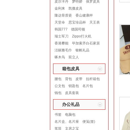
皮尔卡丹
梦特娇
保罗皮具
金利来
凯撒皮具
隆达骨质瓷
香山健康秤
天堂伞
思宝珍品杯
天王表
韩国777
德国司顿
瑞士军刀
Zippo打火机
香港攀能
毕加索齐白石家居
洁丽雅毛巾
银帆礼品
啄木鸟
双立人
箱包皮具
腰包
背包
皮带
拉杆箱包
公文包
钥匙包
名片包
钱包
皮具套装
办公礼品
书签
电脑包
名片盒、名片座
便笺(签)
笔筒
文房之宝