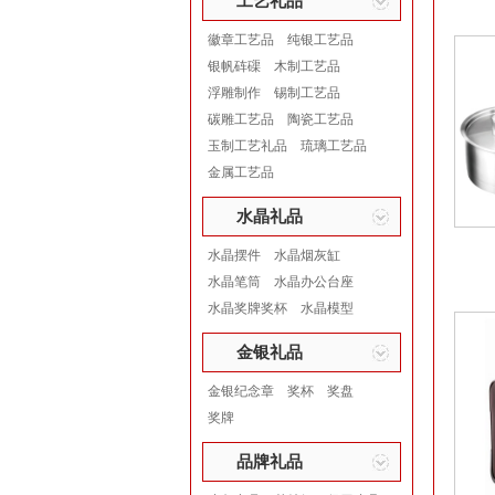
工艺礼品
徽章工艺品
纯银工艺品
银帆砗磲
木制工艺品
浮雕制作
锡制工艺品
碳雕工艺品
陶瓷工艺品
玉制工艺礼品
琉璃工艺品
金属工艺品
水晶礼品
水晶摆件
水晶烟灰缸
水晶笔筒
水晶办公台座
水晶奖牌奖杯
水晶模型
金银礼品
金银纪念章
奖杯
奖盘
奖牌
品牌礼品