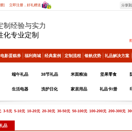
册]
立即注册，好礼赠送
定制经验与实力
性化
专业定制
电影蛋糕券
福利商城
经典案例
定制流程
银帆优势
礼品解决方案
端午礼品
38节礼品
米面粮油
坚果零食
生活电器
洗护日化
家居用品
礼品卡/册
元
3-5元
5-10元
10-20元
20-30元
30-50元
50-100元
100-200元
200-300元
30
电话咨询
礼品