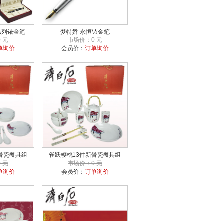
系列铱金笔
梦特娇-永恒铱金笔
 元
市场价：0 元
单询价
会员价：
订单询价
骨瓷餐具组
雀跃樱桃13件新骨瓷餐具组
 元
市场价：0 元
单询价
会员价：
订单询价