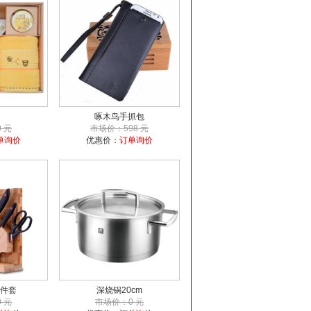
啄木鸟手抓包
 元
市场价：598 元
单询价
优惠价：
订单询价
件套
深烧锅20cm
 元
市场价：0 元