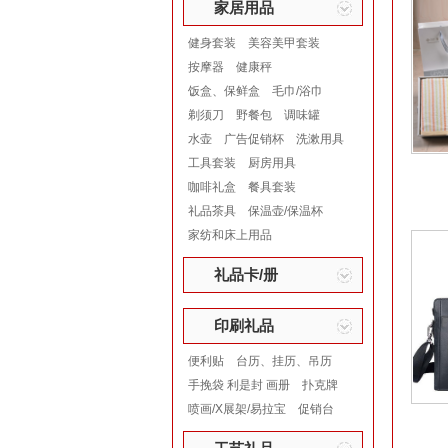
家居用品
健身套装
美容美甲套装
按摩器
健康秤
饭盒、保鲜盒
毛巾/浴巾
剃须刀
野餐包
调味罐
水壶
广告促销杯
洗漱用具
工具套装
厨房用具
咖啡礼盒
餐具套装
礼品茶具
保温壶/保温杯
家纺和床上用品
礼品卡/册
印刷礼品
便利贴
台历、挂历、吊历
手挽袋 利是封 画册
扑克牌
喷画/X展架/易拉宝
促销台