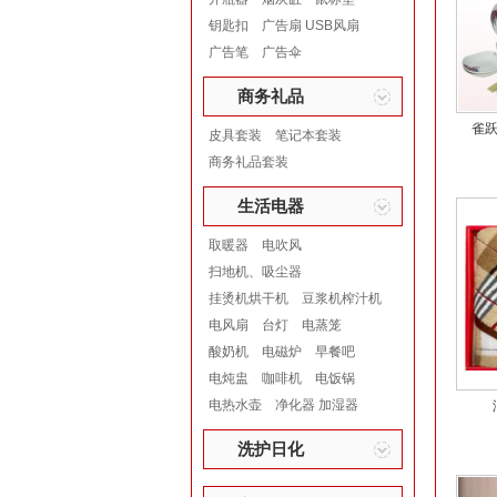
钥匙扣
广告扇 USB风扇
广告笔
广告伞
商务礼品
雀跃
皮具套装
笔记本套装
商务礼品套装
生活电器
取暖器
电吹风
扫地机、吸尘器
挂烫机烘干机
豆浆机榨汁机
电风扇
台灯
电蒸笼
酸奶机
电磁炉
早餐吧
电炖盅
咖啡机
电饭锅
电热水壶
净化器 加湿器
洗护日化