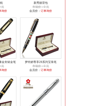
枕
新秀丽背包
 元
市场价：0 元
单询价
会员价：
订单询价
漆金夹铱金笔
梦特娇尊享28系列宝珠笔
 元
市场价：0 元
单询价
会员价：
订单询价