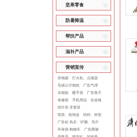
坚果零食
防暑降温
帮扶产品
滋补产品
营销宣传
存钱罐
打火机、点烟器
毛绒公仔抱枕
广告气球
冰箱贴
暖手袋
广告卷尺
保健箱
手机用品
化妆镜
纸巾筒 牙签筒
笔筒、收纳盒
纸杯、杯垫
广告衫 风衣
护腕、毛巾
环保袋 购物车
广告围裙
开瓶器
烟灰缸
鼠标垫