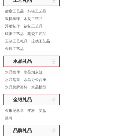
工艺礼品
徽章工艺品
纯银工艺品
银帆砗磲
木制工艺品
浮雕制作
锡制工艺品
碳雕工艺品
陶瓷工艺品
玉制工艺礼品
琉璃工艺品
金属工艺品
水晶礼品
水晶摆件
水晶烟灰缸
水晶笔筒
水晶办公台座
水晶奖牌奖杯
水晶模型
金银礼品
金银纪念章
奖杯
奖盘
奖牌
品牌礼品