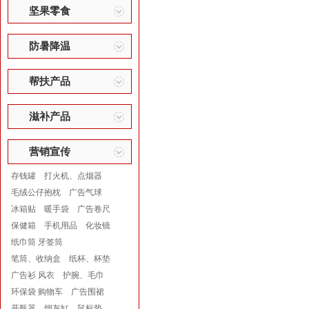
坚果零食
防暑降温
帮扶产品
滋补产品
营销宣传
存钱罐
打火机、点烟器
毛绒公仔抱枕
广告气球
冰箱贴
暖手袋
广告卷尺
保健箱
手机用品
化妆镜
纸巾筒 牙签筒
笔筒、收纳盒
纸杯、杯垫
广告衫 风衣
护腕、毛巾
环保袋 购物车
广告围裙
开瓶器
烟灰缸
鼠标垫