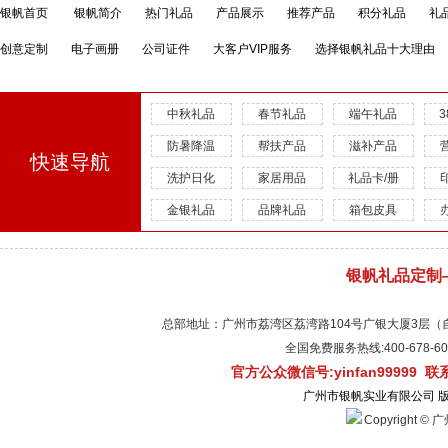
银帆首页
银帆简介
热门礼品
产品展示
推荐产品
积分礼品
礼
创意定制
电子画册
公司证件
大客户VIP服务
选择银帆礼品十大理由
中秋礼品
春节礼品
端午礼品
防暑降温
帮扶产品
滋补产品
快速导航
洗护日化
家居用品
礼品卡/册
金银礼品
品牌礼品
箱包皮具
银帆礼品定制
总部地址：广州市荔湾区荔湾路104号广银大厦3层（自有物
全国免费服务热线:400-678-
官方公众微信号:yinfan99999 
广州市银帆实业有限公司 
Copyright