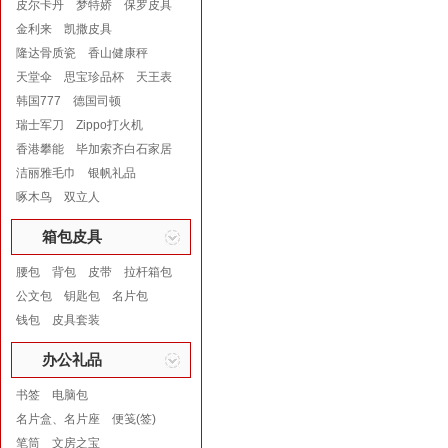
皮尔卡丹
梦特娇
保罗皮具
金利来
凯撒皮具
隆达骨质瓷
香山健康秤
天堂伞
思宝珍品杯
天王表
韩国777
德国司顿
瑞士军刀
Zippo打火机
香港攀能
毕加索齐白石家居
洁丽雅毛巾
银帆礼品
啄木鸟
双立人
箱包皮具
腰包
背包
皮带
拉杆箱包
公文包
钥匙包
名片包
钱包
皮具套装
办公礼品
书签
电脑包
名片盒、名片座
便笺(签)
笔筒
文房之宝