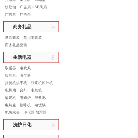
钥匙扣
广告扇 USB风扇
广告笔
广告伞
商务礼品
皮具套装
笔记本套装
商务礼品套装
生活电器
取暖器
电吹风
扫地机、吸尘器
挂烫机烘干机
豆浆机榨汁机
电风扇
台灯
电蒸笼
酸奶机
电磁炉
早餐吧
电炖盅
咖啡机
电饭锅
电热水壶
净化器 加湿器
洗护日化