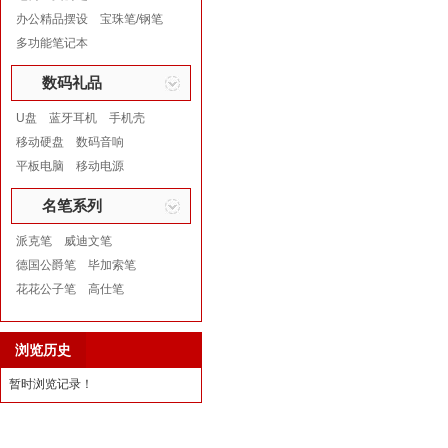
办公精品摆设
宝珠笔/钢笔
多功能笔记本
数码礼品
U盘
蓝牙耳机
手机壳
移动硬盘
数码音响
平板电脑
移动电源
名笔系列
派克笔
威迪文笔
德国公爵笔
毕加索笔
花花公子笔
高仕笔
浏览历史
暂时浏览记录！