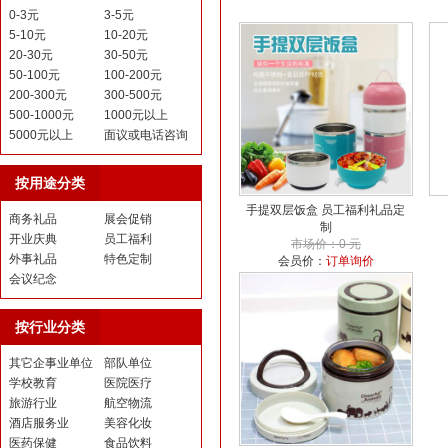
0-3元
3-5元
5-10元
10-20元
20-30元
30-50元
50-100元
100-200元
200-300元
300-500元
500-1000元
1000元以上
5000元以上
面议或电话咨询
按用途分类
手提双层饭盒 员工福利礼品定
商务礼品
展会促销
制
开业庆典
员工福利
市场价：0 元
外事礼品
特色定制
会员价：
订单询价
会议纪念
按行业分类
其它企事业单位
部队单位
学校教育
医院医疗
旅游行业
航空物流
酒店服务业
美容化妆
医药保健
食品饮料