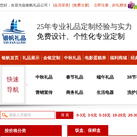
您好，欢迎光临银帆礼品公司！
[会员登录]
[免费注册]
立即注册，好礼赠送
25年专业礼品定制经验与实力
免费设计、个性化
专业定制
银帆首页
礼品展示
金银定制
中秋礼品
电影蛋糕券
福利商城
经
中秋礼品
春节礼品
端午礼品
38
快速
导航
营销宣传
商务礼品
生活电器
洗护
0-3元
3-5元
5-10元
10-20元
20-
议或电话咨询
饭盒、保鲜盒
按价格分类