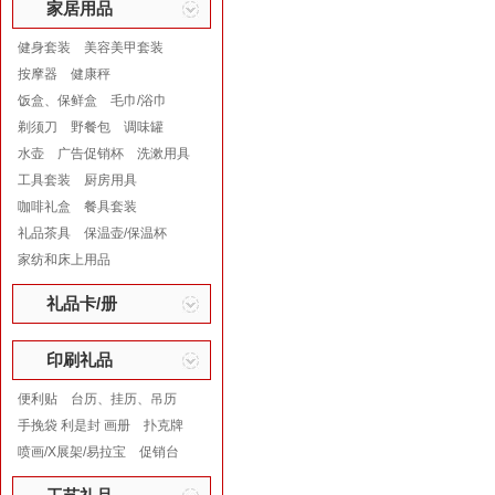
家居用品
健身套装
美容美甲套装
按摩器
健康秤
饭盒、保鲜盒
毛巾/浴巾
剃须刀
野餐包
调味罐
水壶
广告促销杯
洗漱用具
工具套装
厨房用具
咖啡礼盒
餐具套装
礼品茶具
保温壶/保温杯
家纺和床上用品
礼品卡/册
印刷礼品
便利贴
台历、挂历、吊历
手挽袋 利是封 画册
扑克牌
喷画/X展架/易拉宝
促销台