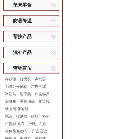
坚果零食
防暑降温
帮扶产品
滋补产品
营销宣传
存钱罐
打火机、点烟器
毛绒公仔抱枕
广告气球
冰箱贴
暖手袋
广告卷尺
保健箱
手机用品
化妆镜
纸巾筒 牙签筒
笔筒、收纳盒
纸杯、杯垫
广告衫 风衣
护腕、毛巾
环保袋 购物车
广告围裙
开瓶器
烟灰缸
鼠标垫