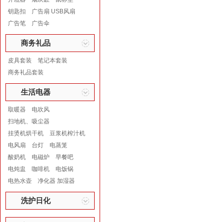
钥匙扣
广告扇 USB风扇
广告笔
广告伞
商务礼品
皮具套装
笔记本套装
商务礼品套装
生活电器
取暖器
电吹风
扫地机、吸尘器
挂烫机烘干机
豆浆机榨汁机
电风扇
台灯
电蒸笼
酸奶机
电磁炉
早餐吧
电炖盅
咖啡机
电饭锅
电热水壶
净化器 加湿器
洗护日化