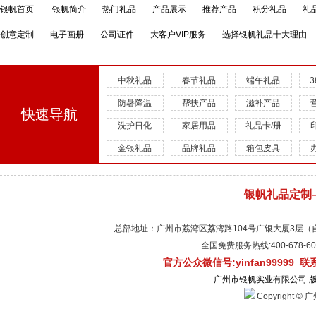
银帆首页
银帆简介
热门礼品
产品展示
推荐产品
积分礼品
礼
创意定制
电子画册
公司证件
大客户VIP服务
选择银帆礼品十大理由
中秋礼品
春节礼品
端午礼品
防暑降温
帮扶产品
滋补产品
快速导航
洗护日化
家居用品
礼品卡/册
金银礼品
品牌礼品
箱包皮具
银帆礼品定制
总部地址：广州市荔湾区荔湾路104号广银大厦3层（自有物
全国免费服务热线:400-678-
官方公众微信号:yinfan99999 
广州市银帆实业有限公司 
Copyright