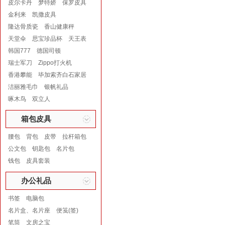
皮尔卡丹
梦特娇
保罗皮具
金利来
凯撒皮具
隆达骨质瓷
香山健康秤
天堂伞
思宝珍品杯
天王表
韩国777
德国司顿
瑞士军刀
Zippo打火机
香港攀能
毕加索齐白石家居
洁丽雅毛巾
银帆礼品
啄木鸟
双立人
箱包皮具
腰包
背包
皮带
拉杆箱包
公文包
钥匙包
名片包
钱包
皮具套装
办公礼品
书签
电脑包
名片盒、名片座
便笺(签)
笔筒
文房之宝