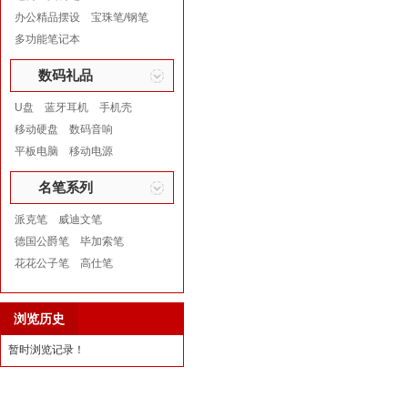
办公精品摆设
宝珠笔/钢笔
多功能笔记本
数码礼品
U盘
蓝牙耳机
手机壳
移动硬盘
数码音响
平板电脑
移动电源
名笔系列
派克笔
威迪文笔
德国公爵笔
毕加索笔
花花公子笔
高仕笔
浏览历史
暂时浏览记录！