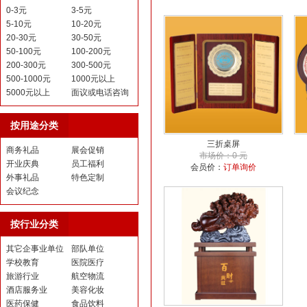
0-3元
3-5元
5-10元
10-20元
20-30元
30-50元
50-100元
100-200元
200-300元
300-500元
500-1000元
1000元以上
5000元以上
面议或电话咨询
按用途分类
三折桌屏
商务礼品
展会促销
市场价：0 元
开业庆典
员工福利
会员价：
订单询价
外事礼品
特色定制
会议纪念
按行业分类
其它企事业单位
部队单位
学校教育
医院医疗
旅游行业
航空物流
酒店服务业
美容化妆
医药保健
食品饮料