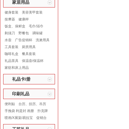
家居用品
健身套装
美容美甲套装
按摩器
健康秤
饭盒、保鲜盒
毛巾/浴巾
剃须刀
野餐包
调味罐
水壶
广告促销杯
洗漱用具
工具套装
厨房用具
咖啡礼盒
餐具套装
礼品茶具
保温壶/保温杯
家纺和床上用品
礼品卡/册
印刷礼品
便利贴
台历、挂历、吊历
手挽袋 利是封 画册
扑克牌
喷画/X展架/易拉宝
促销台