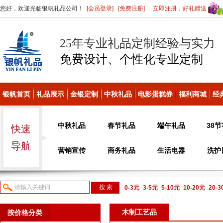
您好，欢迎光临银帆礼品公司！
[会员登录]
[免费注册]
立即注册，好礼赠送
25年专业礼品定制经验与实力
免费设计、个性化
专业定制
银帆首页
礼品展示
金银定制
中秋礼品
电影蛋糕券
福利商城
经
中秋礼品
春节礼品
端午礼品
38
快速
导航
营销宣传
商务礼品
生活电器
洗护
0-3元
3-5元
5-10元
10-20元
20-
议或电话咨询
木制工艺品
按价格分类