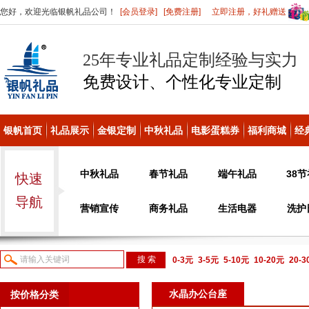
您好，欢迎光临银帆礼品公司！
[会员登录]
[免费注册]
立即注册，好礼赠送
25年专业礼品定制经验与实力
免费设计、个性化
专业定制
银帆首页
礼品展示
金银定制
中秋礼品
电影蛋糕券
福利商城
经
中秋礼品
春节礼品
端午礼品
38
快速
导航
营销宣传
商务礼品
生活电器
洗护
0-3元
3-5元
5-10元
10-20元
20-
议或电话咨询
水晶办公台座
按价格分类