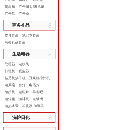
钥匙扣
广告扇 USB风扇
广告笔
广告伞
商务礼品
皮具套装
笔记本套装
商务礼品套装
生活电器
取暖器
电吹风
扫地机、吸尘器
挂烫机烘干机
豆浆机榨汁机
电风扇
台灯
电蒸笼
酸奶机
电磁炉
早餐吧
电炖盅
咖啡机
电饭锅
电热水壶
净化器 加湿器
洗护日化