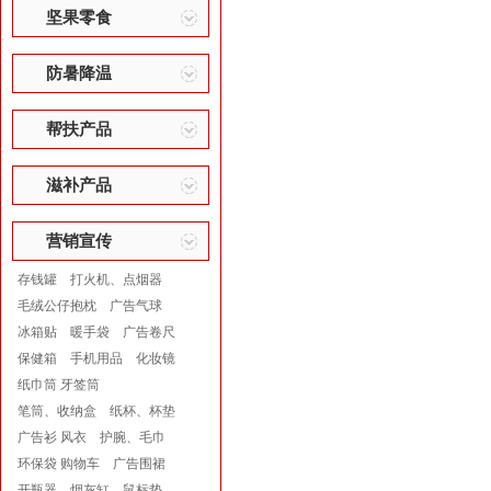
坚果零食
防暑降温
帮扶产品
滋补产品
营销宣传
存钱罐
打火机、点烟器
毛绒公仔抱枕
广告气球
冰箱贴
暖手袋
广告卷尺
保健箱
手机用品
化妆镜
纸巾筒 牙签筒
笔筒、收纳盒
纸杯、杯垫
广告衫 风衣
护腕、毛巾
环保袋 购物车
广告围裙
开瓶器
烟灰缸
鼠标垫