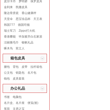
皮尔卡丹
梦特娇
保罗皮具
金利来
凯撒皮具
隆达骨质瓷
香山健康秤
天堂伞
思宝珍品杯
天王表
韩国777
德国司顿
瑞士军刀
Zippo打火机
香港攀能
毕加索齐白石家居
洁丽雅毛巾
银帆礼品
啄木鸟
双立人
箱包皮具
腰包
背包
皮带
拉杆箱包
公文包
钥匙包
名片包
钱包
皮具套装
办公礼品
书签
电脑包
名片盒、名片座
便笺(签)
笔筒
文房之宝