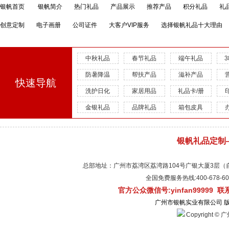
银帆首页
银帆简介
热门礼品
产品展示
推荐产品
积分礼品
礼
创意定制
电子画册
公司证件
大客户VIP服务
选择银帆礼品十大理由
中秋礼品
春节礼品
端午礼品
防暑降温
帮扶产品
滋补产品
快速导航
洗护日化
家居用品
礼品卡/册
金银礼品
品牌礼品
箱包皮具
银帆礼品定制
总部地址：广州市荔湾区荔湾路104号广银大厦3层（自有物
全国免费服务热线:400-678-
官方公众微信号:yinfan99999 
广州市银帆实业有限公司 
Copyright