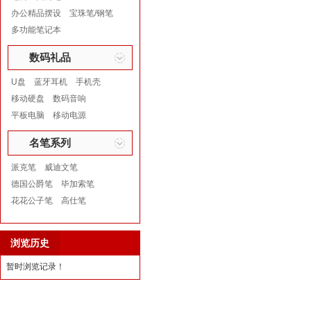
办公精品摆设
宝珠笔/钢笔
多功能笔记本
数码礼品
U盘
蓝牙耳机
手机壳
移动硬盘
数码音响
平板电脑
移动电源
名笔系列
派克笔
威迪文笔
德国公爵笔
毕加索笔
花花公子笔
高仕笔
浏览历史
暂时浏览记录！