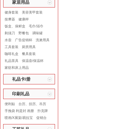
家居用品
健身套装
美容美甲套装
按摩器
健康秤
饭盒、保鲜盒
毛巾/浴巾
剃须刀
野餐包
调味罐
水壶
广告促销杯
洗漱用具
工具套装
厨房用具
咖啡礼盒
餐具套装
礼品茶具
保温壶/保温杯
家纺和床上用品
礼品卡/册
印刷礼品
便利贴
台历、挂历、吊历
手挽袋 利是封 画册
扑克牌
喷画/X展架/易拉宝
促销台