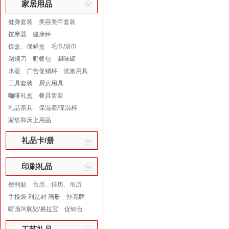
家居用品
健身套装
美容美甲套装
按摩器
健康秤
饭盒、保鲜盒
毛巾/浴巾
剃须刀
野餐包
调味罐
水壶
广告促销杯
洗漱用具
工具套装
厨房用具
咖啡礼盒
餐具套装
礼品茶具
保温壶/保温杯
家纺和床上用品
礼品卡/册
印刷礼品
便利贴
台历、挂历、吊历
手挽袋 利是封 画册
扑克牌
喷画/X展架/易拉宝
促销台