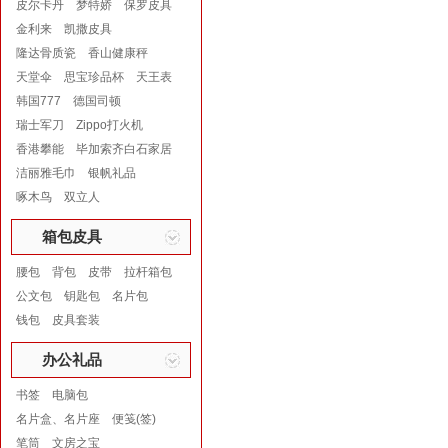
皮尔卡丹
梦特娇
保罗皮具
金利来
凯撒皮具
隆达骨质瓷
香山健康秤
天堂伞
思宝珍品杯
天王表
韩国777
德国司顿
瑞士军刀
Zippo打火机
香港攀能
毕加索齐白石家居
洁丽雅毛巾
银帆礼品
啄木鸟
双立人
箱包皮具
腰包
背包
皮带
拉杆箱包
公文包
钥匙包
名片包
钱包
皮具套装
办公礼品
书签
电脑包
名片盒、名片座
便笺(签)
笔筒
文房之宝