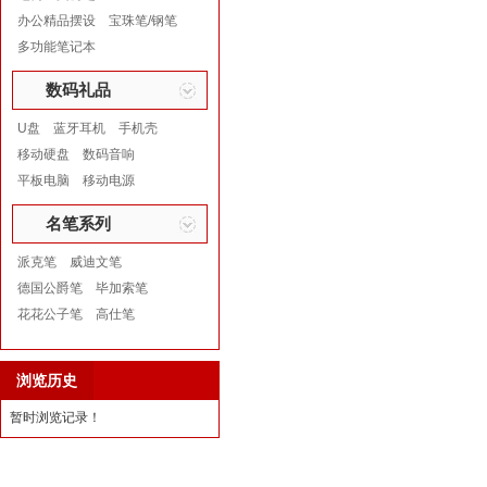
办公精品摆设
宝珠笔/钢笔
多功能笔记本
数码礼品
U盘
蓝牙耳机
手机壳
移动硬盘
数码音响
平板电脑
移动电源
名笔系列
派克笔
威迪文笔
德国公爵笔
毕加索笔
花花公子笔
高仕笔
浏览历史
暂时浏览记录！