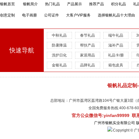
银帆首页
银帆简介
热门礼品
产品展示
推荐产品
积分礼品
礼
创意定制
电子画册
公司证件
大客户VIP服务
选择银帆礼品十大理由
中秋礼品
春节礼品
端午礼品
防暑降温
帮扶产品
滋补产品
快速导航
洗护日化
家居用品
礼品卡/册
金银礼品
品牌礼品
箱包皮具
银帆礼品定制
总部地址：广州市荔湾区荔湾路104号广银大厦3层（自有物
全国免费服务热线:400-678-
官方公众微信号:yinfan99999 
广州市银帆实业有限公司 
Copyright