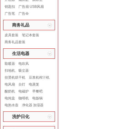
钥匙扣
广告扇 USB风扇
广告笔
广告伞
商务礼品
皮具套装
笔记本套装
商务礼品套装
生活电器
取暖器
电吹风
扫地机、吸尘器
挂烫机烘干机
豆浆机榨汁机
电风扇
台灯
电蒸笼
酸奶机
电磁炉
早餐吧
电炖盅
咖啡机
电饭锅
电热水壶
净化器 加湿器
洗护日化