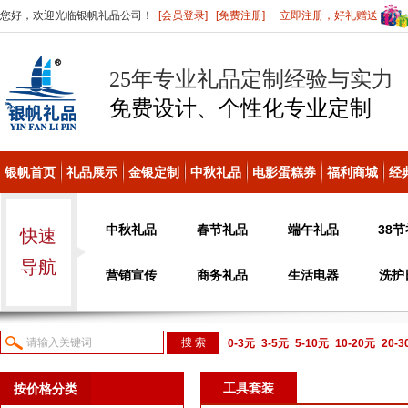
您好，欢迎光临银帆礼品公司！
[会员登录]
[免费注册]
立即注册，好礼赠送
25年专业礼品定制经验与实力
免费设计、个性化
专业定制
银帆首页
礼品展示
金银定制
中秋礼品
电影蛋糕券
福利商城
经
中秋礼品
春节礼品
端午礼品
38
快速
导航
营销宣传
商务礼品
生活电器
洗护
0-3元
3-5元
5-10元
10-20元
20-
议或电话咨询
工具套装
按价格分类