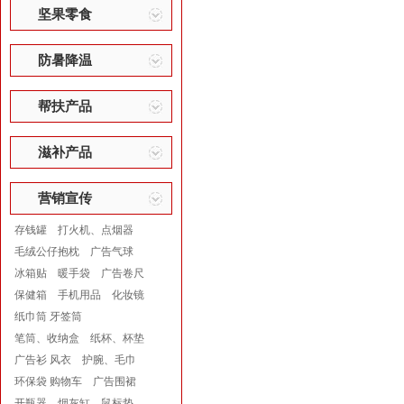
坚果零食
防暑降温
帮扶产品
滋补产品
营销宣传
存钱罐
打火机、点烟器
毛绒公仔抱枕
广告气球
冰箱贴
暖手袋
广告卷尺
保健箱
手机用品
化妆镜
纸巾筒 牙签筒
笔筒、收纳盒
纸杯、杯垫
广告衫 风衣
护腕、毛巾
环保袋 购物车
广告围裙
开瓶器
烟灰缸
鼠标垫