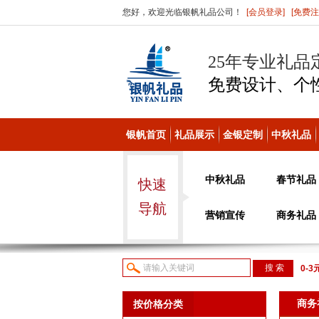
您好，欢迎光临银帆礼品公司！
[会员登录]
[免费注
25年专业礼品
免费设计、个
银帆首页
礼品展示
金银定制
中秋礼品
中秋礼品
春节礼品
快速
导航
营销宣传
商务礼品
0-3
议或
商务
按价格分类