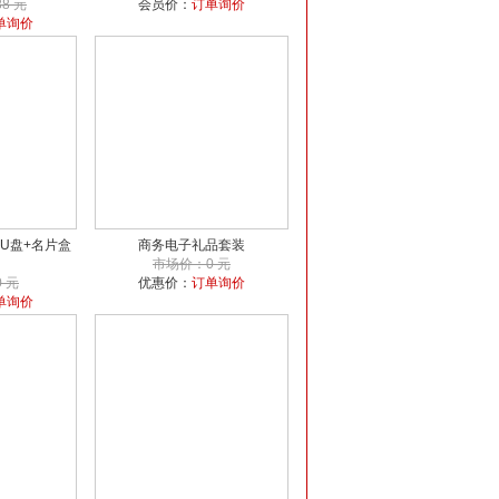
8 元
会员价：
订单询价
单询价
U盘+名片盒
商务电子礼品套装
市场价：0 元
 元
优惠价：
订单询价
单询价