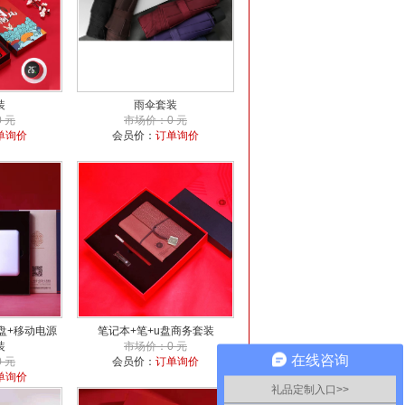
装
雨伞套装
 元
市场价：0 元
单询价
会员价：
订单询价
盘+移动电源
笔记本+笔+u盘商务套装
装
市场价：0 元
在线咨询
 元
会员价：
订单询价
单询价
礼品定制入口>>