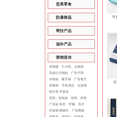
坚果零食
马
防暑降温
帮扶产品
滋补产品
营销宣传
存钱罐
打火机、点烟器
毛绒公仔抱枕
广告气球
冰箱贴
暖手袋
广告卷尺
红
保健箱
手机用品
化妆镜
纸巾筒 牙签筒
笔筒、收纳盒
纸杯、杯垫
广告衫 风衣
护腕、毛巾
环保袋 购物车
广告围裙
开瓶器
烟灰缸
鼠标垫