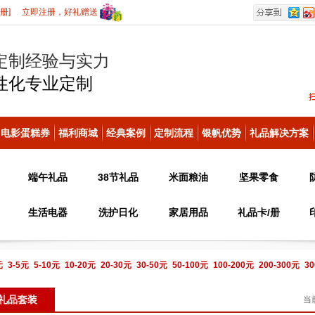
册]
立即注册，好礼赠送
定制经验与实力
性化
专业定制
电影蛋糕券
福利商城
经典案例
定制流程
银帆优势
礼品解决方案
端午礼品
38节礼品
米面粮油
坚果零食
生活电器
洗护日化
家居用品
礼品卡/册
元
3-5元
5-10元
10-20元
20-30元
30-50元
50-100元
100-200元
200-300元
30
电话咨询
礼品套装
当