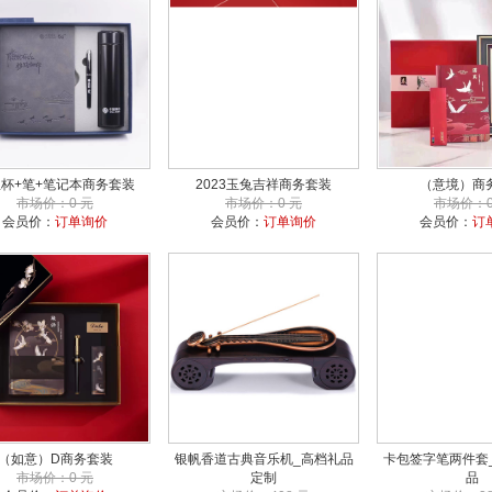
杯+笔+笔记本商务套装
2023玉兔吉祥商务套装
（意境）商
市场价：0 元
市场价：0 元
市场价：0
会员价：
订单询价
会员价：
订单询价
会员价：
订
（如意）D商务套装
银帆香道古典音乐机_高档礼品
卡包签字笔两件套
市场价：0 元
定制
品