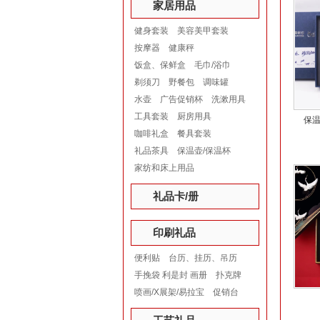
家居用品
健身套装
美容美甲套装
按摩器
健康秤
饭盒、保鲜盒
毛巾/浴巾
剃须刀
野餐包
调味罐
水壶
广告促销杯
洗漱用具
工具套装
厨房用具
保温
咖啡礼盒
餐具套装
礼品茶具
保温壶/保温杯
家纺和床上用品
礼品卡/册
印刷礼品
便利贴
台历、挂历、吊历
手挽袋 利是封 画册
扑克牌
喷画/X展架/易拉宝
促销台