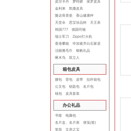
皮尔卡丹
梦特娇
保罗皮具
金利来
凯撒皮具
隆达骨质瓷
香山健康秤
天堂伞
思宝珍品杯
天王表
韩国777
德国司顿
瑞士军刀
Zippo打火机
香港攀能
毕加索齐白石家居
洁丽雅毛巾
银帆礼品
啄木鸟
双立人
箱包皮具
腰包
背包
皮带
拉杆箱包
公文包
钥匙包
名片包
钱包
皮具套装
办公礼品
书签
电脑包
名片盒、名片座
便笺(签)
笔筒
文房之宝