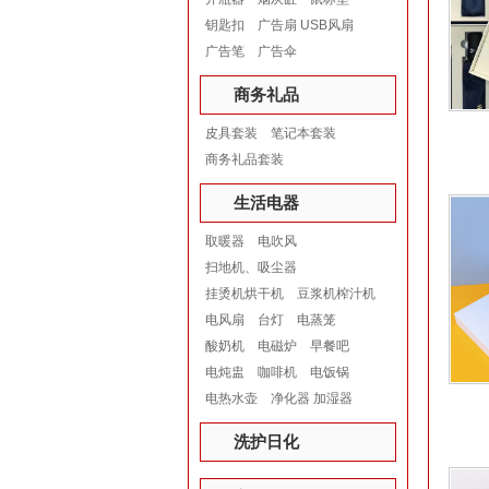
钥匙扣
广告扇 USB风扇
广告笔
广告伞
商务礼品
皮具套装
笔记本套装
商务礼品套装
生活电器
取暖器
电吹风
扫地机、吸尘器
挂烫机烘干机
豆浆机榨汁机
电风扇
台灯
电蒸笼
酸奶机
电磁炉
早餐吧
电炖盅
咖啡机
电饭锅
电热水壶
净化器 加湿器
洗护日化