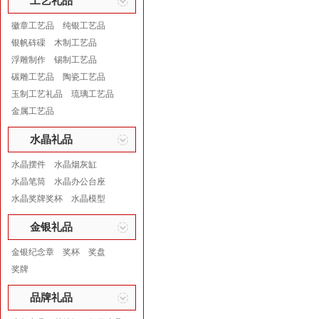
工艺礼品
徽章工艺品
纯银工艺品
银帆砗磲
木制工艺品
浮雕制作
锡制工艺品
碳雕工艺品
陶瓷工艺品
玉制工艺礼品
琉璃工艺品
金属工艺品
水晶礼品
水晶摆件
水晶烟灰缸
水晶笔筒
水晶办公台座
水晶奖牌奖杯
水晶模型
金银礼品
金银纪念章
奖杯
奖盘
奖牌
品牌礼品