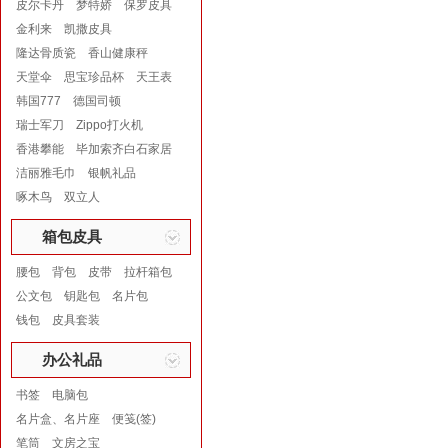
皮尔卡丹
梦特娇
保罗皮具
金利来
凯撒皮具
隆达骨质瓷
香山健康秤
天堂伞
思宝珍品杯
天王表
韩国777
德国司顿
瑞士军刀
Zippo打火机
香港攀能
毕加索齐白石家居
洁丽雅毛巾
银帆礼品
啄木鸟
双立人
箱包皮具
腰包
背包
皮带
拉杆箱包
公文包
钥匙包
名片包
钱包
皮具套装
办公礼品
书签
电脑包
名片盒、名片座
便笺(签)
笔筒
文房之宝