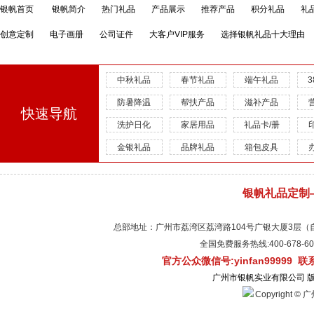
银帆首页
银帆简介
热门礼品
产品展示
推荐产品
积分礼品
礼
创意定制
电子画册
公司证件
大客户VIP服务
选择银帆礼品十大理由
中秋礼品
春节礼品
端午礼品
防暑降温
帮扶产品
滋补产品
快速导航
洗护日化
家居用品
礼品卡/册
金银礼品
品牌礼品
箱包皮具
银帆礼品定制
总部地址：广州市荔湾区荔湾路104号广银大厦3层（自有物
全国免费服务热线:400-678-
官方公众微信号:yinfan99999 
广州市银帆实业有限公司 
Copyright