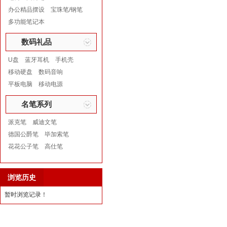
办公精品摆设
宝珠笔/钢笔
多功能笔记本
数码礼品
U盘
蓝牙耳机
手机壳
移动硬盘
数码音响
平板电脑
移动电源
名笔系列
派克笔
威迪文笔
德国公爵笔
毕加索笔
花花公子笔
高仕笔
浏览历史
暂时浏览记录！