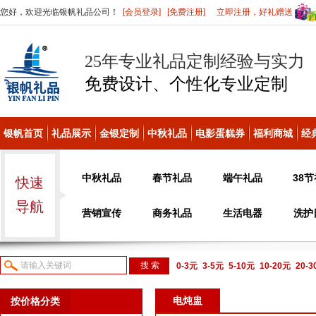
您好，欢迎光临银帆礼品公司！
[会员登录]
[免费注册]
立即注册，好礼赠送
25年专业礼品定制经验与实力
免费设计、个性化
专业定制
银帆首页
礼品展示
金银定制
中秋礼品
电影蛋糕券
福利商城
经
中秋礼品
春节礼品
端午礼品
38
快速
导航
营销宣传
商务礼品
生活电器
洗护
0-3元
3-5元
5-10元
10-20元
20-
议或电话咨询
电炖盅
按价格分类