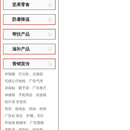
坚果零食
防暑降温
帮扶产品
滋补产品
营销宣传
存钱罐
打火机、点烟器
毛绒公仔抱枕
广告气球
冰箱贴
暖手袋
广告卷尺
保健箱
手机用品
化妆镜
纸巾筒 牙签筒
笔筒、收纳盒
纸杯、杯垫
广告衫 风衣
护腕、毛巾
环保袋 购物车
广告围裙
开瓶器
烟灰缸
鼠标垫