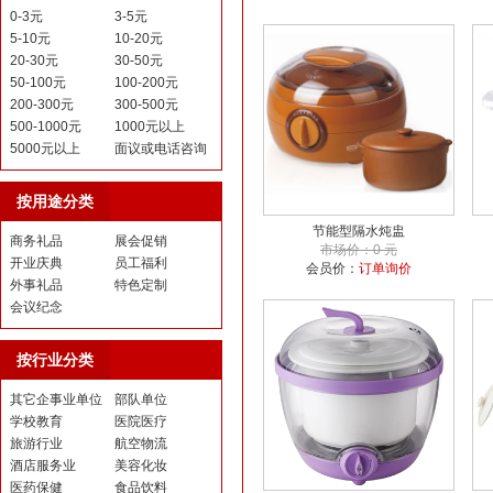
0-3元
3-5元
5-10元
10-20元
20-30元
30-50元
50-100元
100-200元
200-300元
300-500元
500-1000元
1000元以上
5000元以上
面议或电话咨询
按用途分类
节能型隔水炖盅
商务礼品
展会促销
市场价：0 元
开业庆典
员工福利
会员价：
订单询价
外事礼品
特色定制
会议纪念
按行业分类
其它企事业单位
部队单位
学校教育
医院医疗
旅游行业
航空物流
酒店服务业
美容化妆
医药保健
食品饮料