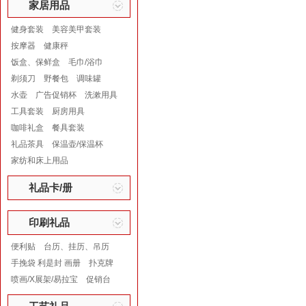
家居用品
健身套装
美容美甲套装
按摩器
健康秤
饭盒、保鲜盒
毛巾/浴巾
剃须刀
野餐包
调味罐
水壶
广告促销杯
洗漱用具
工具套装
厨房用具
咖啡礼盒
餐具套装
礼品茶具
保温壶/保温杯
家纺和床上用品
礼品卡/册
印刷礼品
便利贴
台历、挂历、吊历
手挽袋 利是封 画册
扑克牌
喷画/X展架/易拉宝
促销台