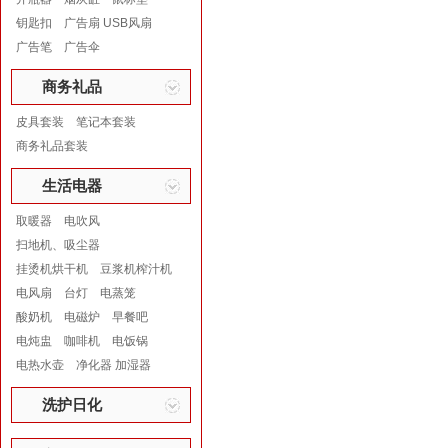
钥匙扣
广告扇 USB风扇
广告笔
广告伞
商务礼品
皮具套装
笔记本套装
商务礼品套装
生活电器
取暖器
电吹风
扫地机、吸尘器
挂烫机烘干机
豆浆机榨汁机
电风扇
台灯
电蒸笼
酸奶机
电磁炉
早餐吧
电炖盅
咖啡机
电饭锅
电热水壶
净化器 加湿器
洗护日化