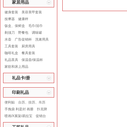
家居用品
健身套装
美容美甲套装
按摩器
健康秤
饭盒、保鲜盒
毛巾/浴巾
剃须刀
野餐包
调味罐
水壶
广告促销杯
洗漱用具
工具套装
厨房用具
咖啡礼盒
餐具套装
礼品茶具
保温壶/保温杯
家纺和床上用品
礼品卡/册
印刷礼品
便利贴
台历、挂历、吊历
手挽袋 利是封 画册
扑克牌
喷画/X展架/易拉宝
促销台