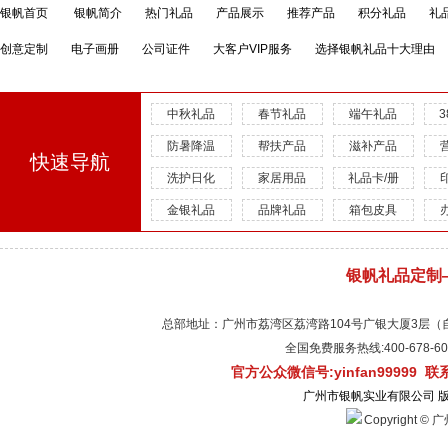
银帆首页
银帆简介
热门礼品
产品展示
推荐产品
积分礼品
礼
创意定制
电子画册
公司证件
大客户VIP服务
选择银帆礼品十大理由
中秋礼品
春节礼品
端午礼品
防暑降温
帮扶产品
滋补产品
快速导航
洗护日化
家居用品
礼品卡/册
金银礼品
品牌礼品
箱包皮具
银帆礼品定制
总部地址：广州市荔湾区荔湾路104号广银大厦3层（自有物
全国免费服务热线:400-678-
官方公众微信号:yinfan99999 
广州市银帆实业有限公司 
Copyright