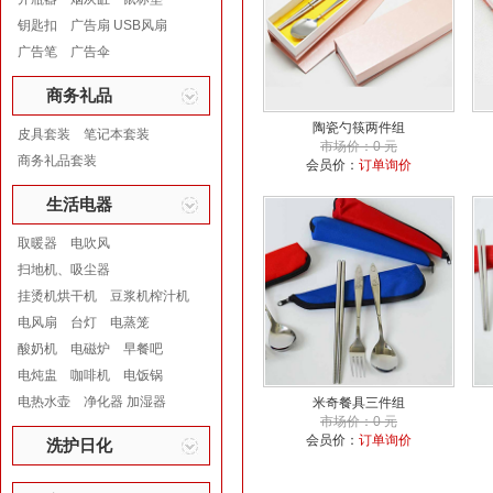
钥匙扣
广告扇 USB风扇
广告笔
广告伞
商务礼品
陶瓷勺筷两件组
皮具套装
笔记本套装
市场价：0 元
商务礼品套装
会员价：
订单询价
生活电器
取暖器
电吹风
扫地机、吸尘器
挂烫机烘干机
豆浆机榨汁机
电风扇
台灯
电蒸笼
酸奶机
电磁炉
早餐吧
电炖盅
咖啡机
电饭锅
电热水壶
净化器 加湿器
米奇餐具三件组
市场价：0 元
会员价：
订单询价
洗护日化