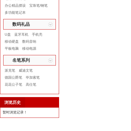
办公精品摆设
宝珠笔/钢笔
多功能笔记本
数码礼品
U盘
蓝牙耳机
手机壳
移动硬盘
数码音响
平板电脑
移动电源
名笔系列
派克笔
威迪文笔
德国公爵笔
毕加索笔
花花公子笔
高仕笔
浏览历史
暂时浏览记录！