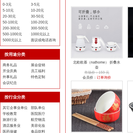
0-3元
3-5元
5-10元
10-20元
20-30元
30-50元
50-100元
100-200元
200-300元
300-500元
500-1000元
1000元以上
5000元以上
面议或电话咨询
按用途分类
北欧欧慕（nathome） 折叠水
商务礼品
展会促销
壶
开业庆典
员工福利
市场价：159 元
外事礼品
特色定制
会员价：
订单询价
会议纪念
按行业分类
其它企事业单位
部队单位
学校教育
医院医疗
旅游行业
航空物流
酒店服务业
美容化妆
医药保健
食品饮料