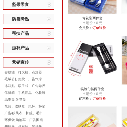
坚果零食
青花瓷两件套
防暑降温
市场价：0 元
会员价：
订单询价
帮扶产品
滋补产品
营销宣传
存钱罐
打火机、点烟器
毛绒公仔抱枕
广告气球
冰箱贴
暖手袋
广告卷尺
笑脸勺筷两件套
保健箱
手机用品
化妆镜
市场价：0 元
优惠价：
订单询价
纸巾筒 牙签筒
笔筒、收纳盒
纸杯、杯垫
广告衫 风衣
护腕、毛巾
环保袋 购物车
广告围裙
开瓶器
烟灰缸
鼠标垫