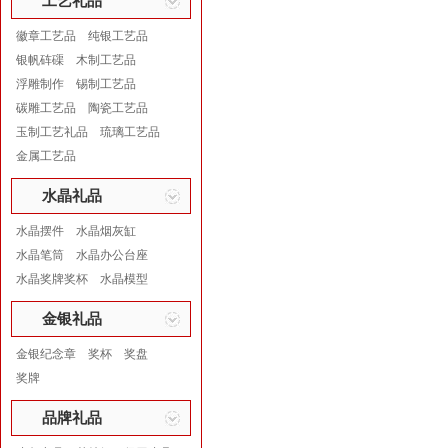
工艺礼品
徽章工艺品
纯银工艺品
银帆砗磲
木制工艺品
浮雕制作
锡制工艺品
碳雕工艺品
陶瓷工艺品
玉制工艺礼品
琉璃工艺品
金属工艺品
水晶礼品
水晶摆件
水晶烟灰缸
水晶笔筒
水晶办公台座
水晶奖牌奖杯
水晶模型
金银礼品
金银纪念章
奖杯
奖盘
奖牌
品牌礼品