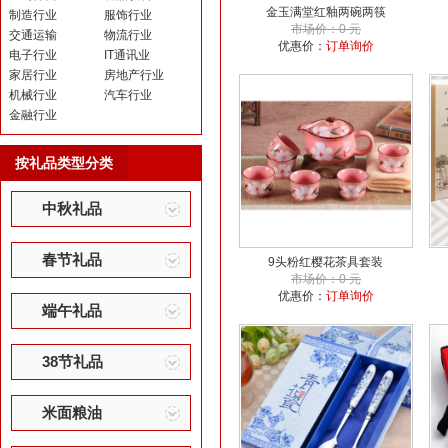
金玉满堂红釉两碗两筷
制造行业
服饰行业
市场价：0 元
交通运输
物流行业
优惠价：
订单询价
电子行业
IT通讯业
家居行业
房地产行业
机械行业
汽车行业
金融行业
按礼品类型分类
中秋礼品
春节礼品
9头粉红樱花茶具套装
市场价：0 元
优惠价：
订单询价
端午礼品
38节礼品
米面粮油