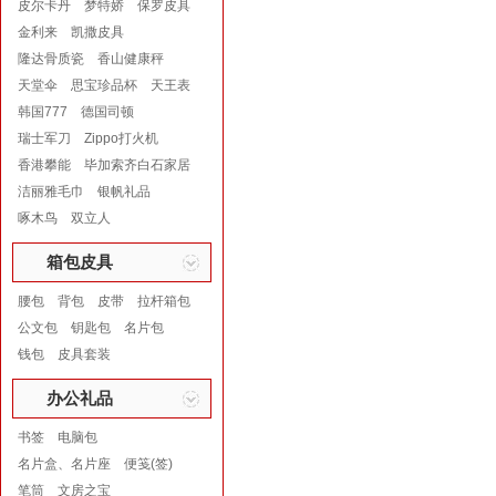
皮尔卡丹
梦特娇
保罗皮具
金利来
凯撒皮具
隆达骨质瓷
香山健康秤
天堂伞
思宝珍品杯
天王表
韩国777
德国司顿
瑞士军刀
Zippo打火机
香港攀能
毕加索齐白石家居
洁丽雅毛巾
银帆礼品
啄木鸟
双立人
箱包皮具
腰包
背包
皮带
拉杆箱包
公文包
钥匙包
名片包
钱包
皮具套装
办公礼品
书签
电脑包
名片盒、名片座
便笺(签)
笔筒
文房之宝