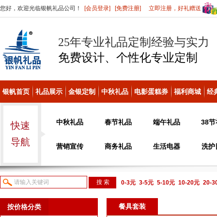
您好，欢迎光临银帆礼品公司！
[会员登录]
[免费注册]
立即注册，好礼赠送
25年专业礼品定制经验与实力
免费设计、个性化
专业定制
银帆首页
礼品展示
金银定制
中秋礼品
电影蛋糕券
福利商城
经
中秋礼品
春节礼品
端午礼品
38
快速
导航
营销宣传
商务礼品
生活电器
洗护
0-3元
3-5元
5-10元
10-20元
20-
议或电话咨询
餐具套装
按价格分类