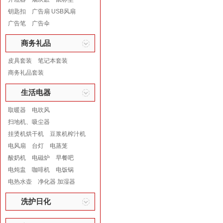
钥匙扣
广告扇 USB风扇
广告笔
广告伞
商务礼品
皮具套装
笔记本套装
商务礼品套装
生活电器
取暖器
电吹风
扫地机、吸尘器
挂烫机烘干机
豆浆机榨汁机
电风扇
台灯
电蒸笼
酸奶机
电磁炉
早餐吧
电炖盅
咖啡机
电饭锅
电热水壶
净化器 加湿器
洗护日化