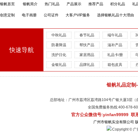
银帆首页
银帆简介
热门礼品
产品展示
推荐产品
积分礼品
礼
创意定制
电子画册
公司证件
大客户VIP服务
选择银帆礼品十大理由
中秋礼品
春节礼品
端午礼品
防暑降温
帮扶产品
滋补产品
快速导航
洗护日化
家居用品
礼品卡/册
金银礼品
品牌礼品
箱包皮具
银帆礼品定制
总部地址：广州市荔湾区荔湾路104号广银大厦3层（自有物
全国免费服务热线:400-678-
官方公众微信号:yinfan99999 
广州市银帆实业有限公司 
Copyright