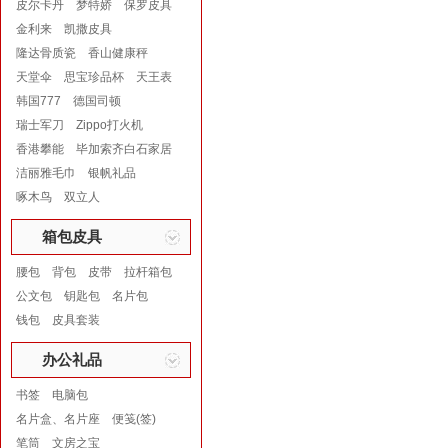
皮尔卡丹
梦特娇
保罗皮具
金利来
凯撒皮具
隆达骨质瓷
香山健康秤
天堂伞
思宝珍品杯
天王表
韩国777
德国司顿
瑞士军刀
Zippo打火机
香港攀能
毕加索齐白石家居
洁丽雅毛巾
银帆礼品
啄木鸟
双立人
箱包皮具
腰包
背包
皮带
拉杆箱包
公文包
钥匙包
名片包
钱包
皮具套装
办公礼品
书签
电脑包
名片盒、名片座
便笺(签)
笔筒
文房之宝