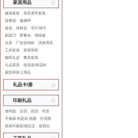
家居用品
健身套装
美容美甲套装
按摩器
健康秤
饭盒、保鲜盒
毛巾/浴巾
剃须刀
野餐包
调味罐
水壶
广告促销杯
洗漱用具
工具套装
厨房用具
咖啡礼盒
餐具套装
礼品茶具
保温壶/保温杯
家纺和床上用品
礼品卡/册
印刷礼品
便利贴
台历、挂历、吊历
手挽袋 利是封 画册
扑克牌
喷画/X展架/易拉宝
促销台