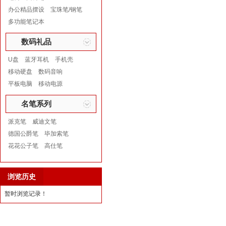
办公精品摆设
宝珠笔/钢笔
多功能笔记本
数码礼品
U盘
蓝牙耳机
手机壳
移动硬盘
数码音响
平板电脑
移动电源
名笔系列
派克笔
威迪文笔
德国公爵笔
毕加索笔
花花公子笔
高仕笔
浏览历史
暂时浏览记录！