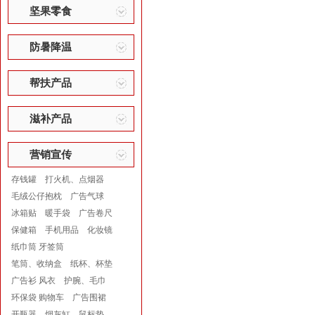
坚果零食
防暑降温
帮扶产品
滋补产品
营销宣传
存钱罐
打火机、点烟器
毛绒公仔抱枕
广告气球
冰箱贴
暖手袋
广告卷尺
保健箱
手机用品
化妆镜
纸巾筒 牙签筒
笔筒、收纳盒
纸杯、杯垫
广告衫 风衣
护腕、毛巾
环保袋 购物车
广告围裙
开瓶器
烟灰缸
鼠标垫