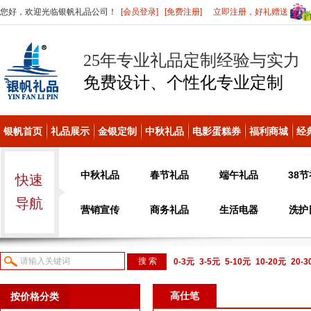
您好，欢迎光临银帆礼品公司！
[会员登录]
[免费注册]
立即注册，好礼赠送
25年专业礼品定制经验与实力
免费设计、个性化
专业定制
银帆首页
礼品展示
金银定制
中秋礼品
电影蛋糕券
福利商城
经
中秋礼品
春节礼品
端午礼品
38
快速
导航
营销宣传
商务礼品
生活电器
洗护
0-3元
3-5元
5-10元
10-20元
20-
议或电话咨询
高仕笔
按价格分类