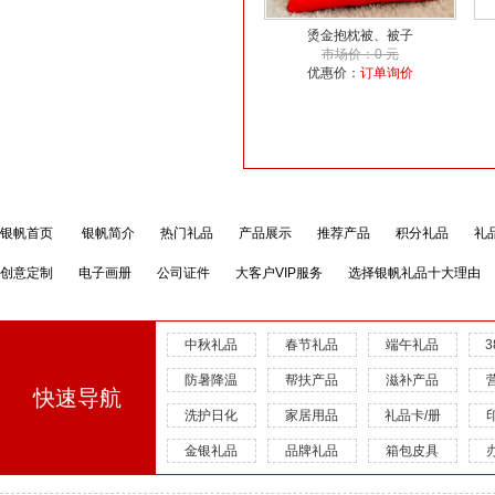
烫金抱枕被、被子
市场价：0 元
优惠价：
订单询价
银帆首页
银帆简介
热门礼品
产品展示
推荐产品
积分礼品
礼
创意定制
电子画册
公司证件
大客户VIP服务
选择银帆礼品十大理由
中秋礼品
春节礼品
端午礼品
防暑降温
帮扶产品
滋补产品
快速导航
洗护日化
家居用品
礼品卡/册
金银礼品
品牌礼品
箱包皮具