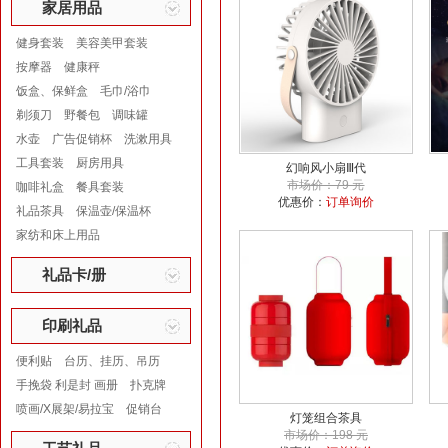
家居用品
健身套装
美容美甲套装
按摩器
健康秤
饭盒、保鲜盒
毛巾/浴巾
剃须刀
野餐包
调味罐
水壶
广告促销杯
洗漱用具
工具套装
厨房用具
幻响风小扇Ⅲ代
市场价：79 元
咖啡礼盒
餐具套装
优惠价：
订单询价
礼品茶具
保温壶/保温杯
家纺和床上用品
礼品卡/册
印刷礼品
便利贴
台历、挂历、吊历
手挽袋 利是封 画册
扑克牌
喷画/X展架/易拉宝
促销台
灯笼组合茶具
市场价：198 元