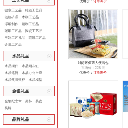
工艺礼品
优惠价：
订单询价
徽章工艺品
纯银工艺品
银帆砗磲
木制工艺品
浮雕制作
锡制工艺品
碳雕工艺品
陶瓷工艺品
玉制工艺礼品
琉璃工艺品
金属工艺品
水晶礼品
时尚环保两入便当包
水晶摆件
水晶烟灰缸
市场价：228 元
优惠价：
订单询价
水晶笔筒
水晶办公台座
水晶奖牌奖杯
水晶模型
金银礼品
金银纪念章
奖杯
奖盘
奖牌
品牌礼品