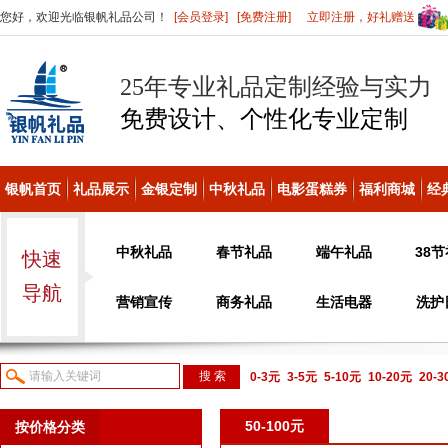
您好，欢迎光临银帆礼品公司！
[会员登录]
[免费注册]
立即注册，好礼赠送
25年专业礼品定制经验与实力
免费设计、个性化
专业定制
银帆首页
礼品展示
金银定制
中秋礼品
电影蛋糕券
福利商城
经
中秋礼品
春节礼品
端午礼品
38
快速
导航
营销宣传
商务礼品
生活电器
洗护
0-3元
3-5元
5-10元
10-20元
20-
议或电话咨询
50-100元
按价格分类