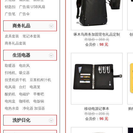
钥匙扣
广告扇 USB风扇
广告笔
广告伞
商务礼品
啄木鸟商务加固背包礼品定制
创
皮具套装
笔记本套装
市场价：368 元
商务礼品套装
会员价：
98 元
生活电器
取暖器
电吹风
扫地机、吸尘器
挂烫机烘干机
豆浆机榨汁机
电风扇
台灯
电蒸笼
酸奶机
电磁炉
早餐吧
电炖盅
咖啡机
电饭锅
电热水壶
净化器 加湿器
移动电源记事本
购
市场价：398 元
会员价：
96 元
洗护日化