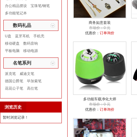
办公精品摆设
宝珠笔/钢笔
多功能笔记本
商务如意套装
数码礼品
市场价：0 元
优惠价：
订单询价
U盘
蓝牙耳机
手机壳
移动硬盘
数码音响
平板电脑
移动电源
名笔系列
派克笔
威迪文笔
德国公爵笔
毕加索笔
花花公子笔
高仕笔
多功能车载净化大师
市场价：0 元
浏览历史
优惠价：
订单询价
暂时浏览记录！