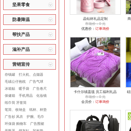
坚果零食
晶钻杯礼品定制
商
防暑降温
市场价：0 元
优惠价：
订单询价
帮扶产品
滋补产品
营销宣传
存钱罐
打火机、点烟器
毛绒公仔抱枕
广告气球
冰箱贴
暖手袋
广告卷尺
卡什尔绒盖毯 员工福利礼品
硅
保健箱
手机用品
化妆镜
市场价：0 元
会员价：
订单询价
纸巾筒 牙签筒
笔筒、收纳盒
纸杯、杯垫
广告衫 风衣
护腕、毛巾
环保袋 购物车
广告围裙
开瓶器
烟灰缸
鼠标垫