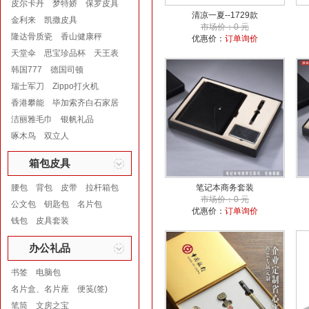
皮尔卡丹
梦特娇
保罗皮具
清凉一夏--1729款
金利来
凯撒皮具
市场价：0 元
隆达骨质瓷
香山健康秤
优惠价：
订单询价
天堂伞
思宝珍品杯
天王表
韩国777
德国司顿
瑞士军刀
Zippo打火机
香港攀能
毕加索齐白石家居
洁丽雅毛巾
银帆礼品
啄木鸟
双立人
箱包皮具
腰包
背包
皮带
拉杆箱包
笔记本商务套装
市场价：0 元
公文包
钥匙包
名片包
优惠价：
订单询价
钱包
皮具套装
办公礼品
书签
电脑包
名片盒、名片座
便笺(签)
笔筒
文房之宝