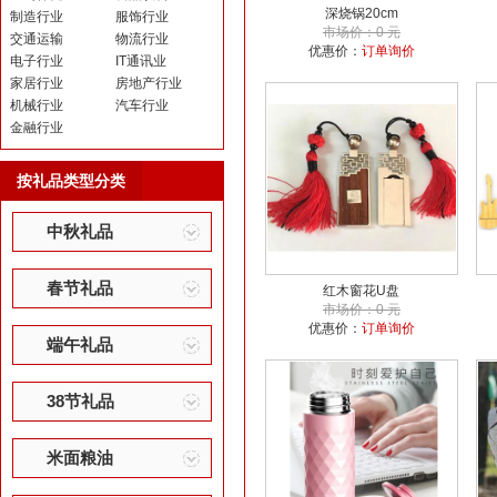
深烧锅20cm
制造行业
服饰行业
市场价：0 元
交通运输
物流行业
优惠价：
订单询价
电子行业
IT通讯业
家居行业
房地产行业
机械行业
汽车行业
金融行业
按礼品类型分类
中秋礼品
春节礼品
红木窗花U盘
市场价：0 元
优惠价：
订单询价
端午礼品
38节礼品
米面粮油