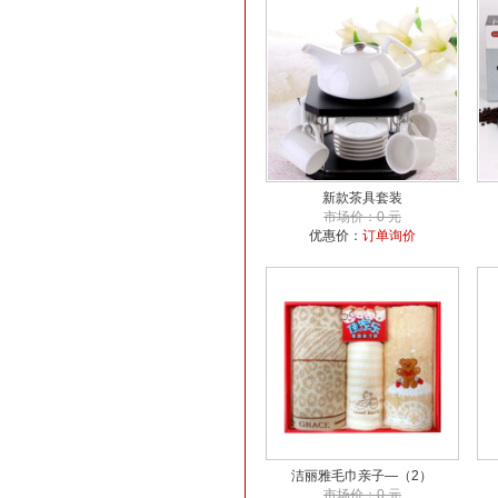
新款茶具套装
市场价：0 元
优惠价：
订单询价
洁丽雅毛巾亲子—（2）
市场价：0 元