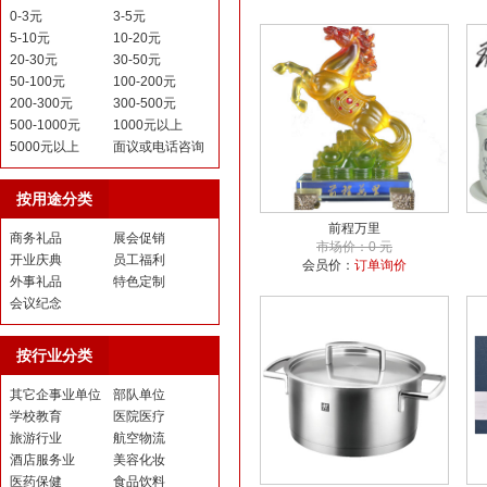
0-3元
3-5元
5-10元
10-20元
20-30元
30-50元
50-100元
100-200元
200-300元
300-500元
500-1000元
1000元以上
5000元以上
面议或电话咨询
按用途分类
前程万里
商务礼品
展会促销
市场价：0 元
开业庆典
员工福利
会员价：
订单询价
外事礼品
特色定制
会议纪念
按行业分类
其它企事业单位
部队单位
学校教育
医院医疗
旅游行业
航空物流
酒店服务业
美容化妆
医药保健
食品饮料