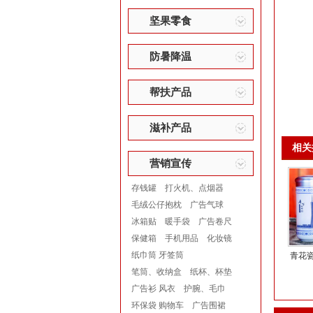
坚果零食
防暑降温
帮扶产品
滋补产品
相关
营销宣传
存钱罐
打火机、点烟器
毛绒公仔抱枕
广告气球
冰箱贴
暖手袋
广告卷尺
保健箱
手机用品
化妆镜
纸巾筒 牙签筒
青花
笔筒、收纳盒
纸杯、杯垫
广告衫 风衣
护腕、毛巾
环保袋 购物车
广告围裙