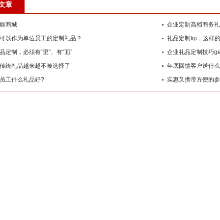
文章
糕商城
企业定制高档商务礼
可以作为单位员工的定制礼品？
礼品定制tip，这样
品定制，必须有“里”、有“面”
企业礼品定制技巧ge
传统礼品越来越不被选择了
年底回馈客户送什么
员工什么礼品好?
实惠又携带方便的参