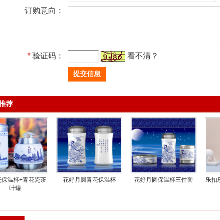
订购意向：
*
验证码：
看不清？
推荐
瓷保温杯+青花瓷茶
花好月圆青花保温杯
花好月圆保温杯三件套
乐扣
叶罐