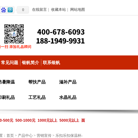
在线留言
|
收藏本站
|
网站地图
0
常见问题
银帆简介
联系银帆
防暑降温
帮扶产品
滋补产品
印刷礼品
工艺礼品
水晶礼品
0-500元
500-1000元
1000元以上
5000元以上
面
置：
首页
>
产品中心
>
营销宣传
> 乐扣乐扣保温杯-