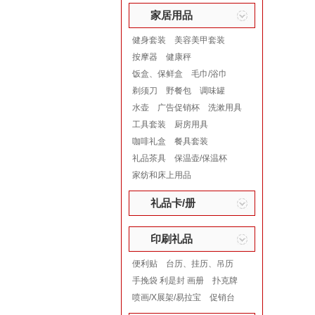
家居用品
健身套装
美容美甲套装
按摩器
健康秤
饭盒、保鲜盒
毛巾/浴巾
剃须刀
野餐包
调味罐
水壶
广告促销杯
洗漱用具
工具套装
厨房用具
咖啡礼盒
餐具套装
礼品茶具
保温壶/保温杯
家纺和床上用品
礼品卡/册
印刷礼品
便利贴
台历、挂历、吊历
手挽袋 利是封 画册
扑克牌
喷画/X展架/易拉宝
促销台