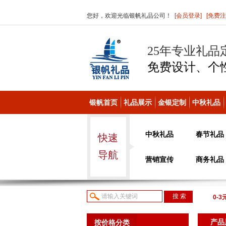
您好，欢迎光临银帆礼品公司！
[会员登录]
[免费注
25年专业礼品
免费设计、个
银帆首页
礼品展示
金银定制
中秋礼品
中秋礼品
春节礼品
快速
导航
营销宣传
商务礼品
0-3
议或
产品
按价格分类