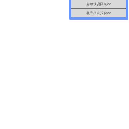
急单现货团购>>
礼品批发报价>>