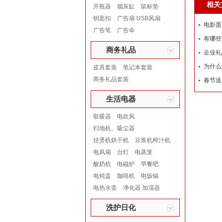
相关
开瓶器
烟灰缸
鼠标垫
钥匙扣
广告扇 USB风扇
电影蛋
广告笔
广告伞
有哪些
商务礼品
企业礼
为什么
皮具套装
笔记本套装
商务礼品套装
春节送
生活电器
取暖器
电吹风
扫地机、吸尘器
挂烫机烘干机
豆浆机榨汁机
电风扇
台灯
电蒸笼
酸奶机
电磁炉
早餐吧
电炖盅
咖啡机
电饭锅
电热水壶
净化器 加湿器
洗护日化