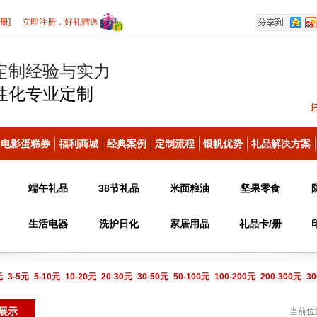
册]
立即注册，好礼赠送
定制经验与实力
性化
专业定制
电影蛋糕券
福利商城
经典案例
定制流程
银帆优势
礼品解决方案
端午礼品
38节礼品
米面粮油
坚果零食
生活电器
洗护日化
家居用品
礼品卡/册
元
3-5元
5-10元
10-20元
20-30元
30-50元
50-100元
100-200元
200-300元
30
电话咨询
展示
当前位