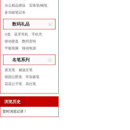
办公精品摆设
宝珠笔/钢笔
多功能笔记本
数码礼品
U盘
蓝牙耳机
手机壳
移动硬盘
数码音响
平板电脑
移动电源
名笔系列
派克笔
威迪文笔
德国公爵笔
毕加索笔
花花公子笔
高仕笔
浏览历史
暂时浏览记录！