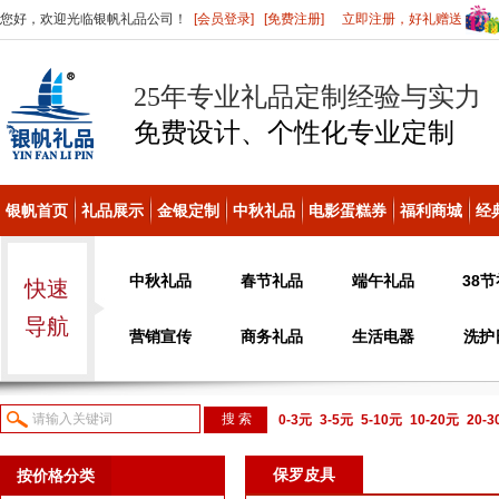
您好，欢迎光临银帆礼品公司！
[会员登录]
[免费注册]
立即注册，好礼赠送
25年专业礼品定制经验与实力
免费设计、个性化
专业定制
银帆首页
礼品展示
金银定制
中秋礼品
电影蛋糕券
福利商城
经
中秋礼品
春节礼品
端午礼品
38
快速
导航
营销宣传
商务礼品
生活电器
洗护
0-3元
3-5元
5-10元
10-20元
20-
议或电话咨询
保罗皮具
按价格分类