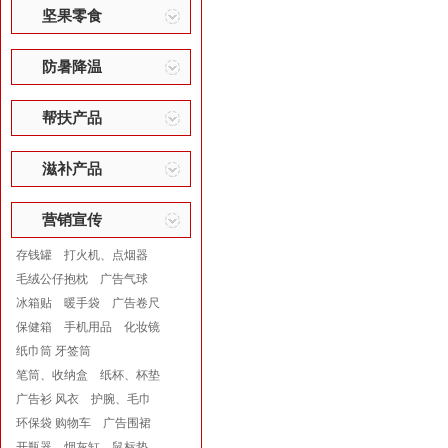
坚果零食
防暑降温
帮扶产品
滋补产品
营销宣传
存钱罐
打火机、点烟器
毛绒公仔抱枕
广告气球
冰箱贴
暖手袋
广告卷尺
保健箱
手机用品
化妆镜
纸巾筒 牙签筒
笔筒、收纳盒
纸杯、杯垫
广告衫 风衣
护腕、毛巾
环保袋 购物车
广告围裙
开瓶器
烟灰缸
鼠标垫