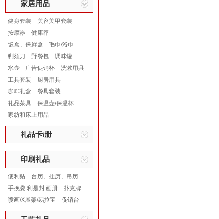
家居用品
健身套装
美容美甲套装
按摩器
健康秤
饭盒、保鲜盒
毛巾/浴巾
剃须刀
野餐包
调味罐
水壶
广告促销杯
洗漱用具
工具套装
厨房用具
咖啡礼盒
餐具套装
礼品茶具
保温壶/保温杯
家纺和床上用品
礼品卡/册
印刷礼品
便利贴
台历、挂历、吊历
手挽袋 利是封 画册
扑克牌
喷画/X展架/易拉宝
促销台