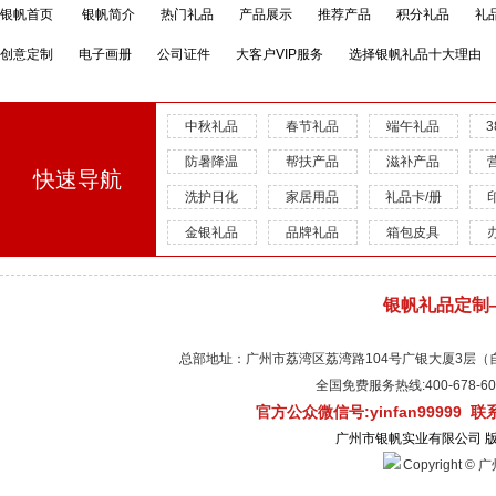
银帆首页
银帆简介
热门礼品
产品展示
推荐产品
积分礼品
礼
创意定制
电子画册
公司证件
大客户VIP服务
选择银帆礼品十大理由
中秋礼品
春节礼品
端午礼品
防暑降温
帮扶产品
滋补产品
快速导航
洗护日化
家居用品
礼品卡/册
金银礼品
品牌礼品
箱包皮具
银帆礼品定制
总部地址：广州市荔湾区荔湾路104号广银大厦3层（自有物
全国免费服务热线:400-678-
官方公众微信号:yinfan99999 
广州市银帆实业有限公司 
Copyright