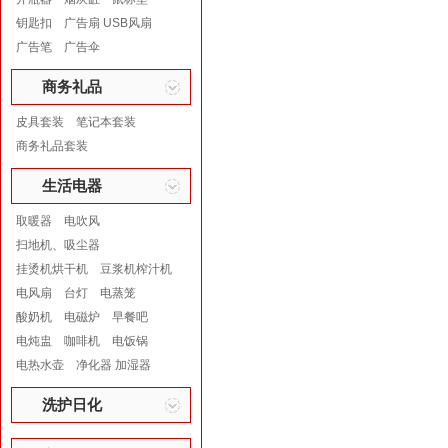
钥匙扣
广告扇 USB风扇
广告笔
广告伞
商务礼品
皮具套装
笔记本套装
商务礼品套装
生活电器
取暖器
电吹风
扫地机、吸尘器
挂烫机烘干机
豆浆机榨汁机
电风扇
台灯
电蒸笼
酸奶机
电磁炉
早餐吧
电炖盅
咖啡机
电饭锅
电热水壶
净化器 加湿器
洗护日化