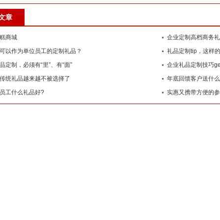
文章
糕商城
企业定制高档商务礼
可以作为单位员工的定制礼品？
礼品定制tip，这样
品定制，必须有“里”、有“面”
企业礼品定制技巧ge
传统礼品越来越不被选择了
年底回馈客户送什么
员工什么礼品好?
实惠又携带方便的参