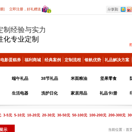
册]
立即注册，好礼赠送
定制经验与实力
性化
专业定制
电影蛋糕券
福利商城
经典案例
定制流程
银帆优势
礼品解决方案
端午礼品
38节礼品
米面粮油
坚果零食
生活电器
洗护日化
家居用品
礼品卡/册
元
3-5元
5-10元
10-20元
20-30元
30-50元
50-100元
100-200元
200-300元
30
电话咨询
展示
当前位置：
首