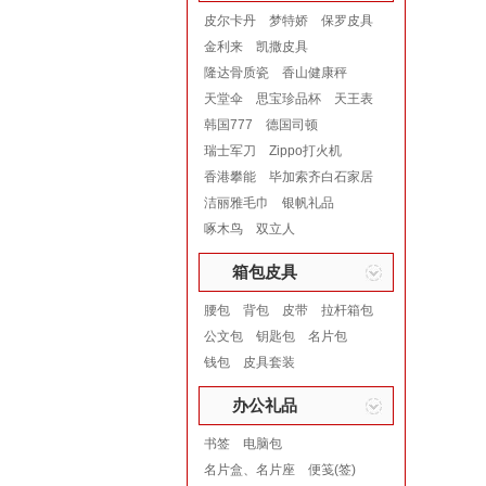
皮尔卡丹
梦特娇
保罗皮具
金利来
凯撒皮具
隆达骨质瓷
香山健康秤
天堂伞
思宝珍品杯
天王表
韩国777
德国司顿
瑞士军刀
Zippo打火机
香港攀能
毕加索齐白石家居
洁丽雅毛巾
银帆礼品
啄木鸟
双立人
箱包皮具
腰包
背包
皮带
拉杆箱包
公文包
钥匙包
名片包
钱包
皮具套装
办公礼品
书签
电脑包
名片盒、名片座
便笺(签)