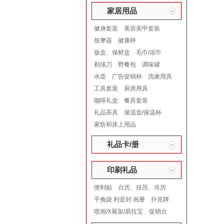
家居用品
健身套装
美容美甲套装
按摩器
健康秤
饭盒、保鲜盒
毛巾/浴巾
剃须刀
野餐包
调味罐
水壶
广告促销杯
洗漱用具
工具套装
厨房用具
咖啡礼盒
餐具套装
礼品茶具
保温壶/保温杯
家纺和床上用品
礼品卡/册
印刷礼品
便利贴
台历、挂历、吊历
手挽袋 利是封 画册
扑克牌
喷画/X展架/易拉宝
促销台