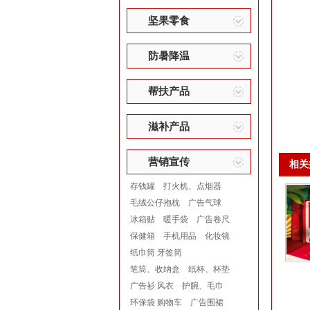
坚果零食
防暑降温
帮扶产品
滋补产品
营销宣传
相关
存钱罐
打火机、点烟器
毛绒公仔抱枕
广告气球
冰箱贴
暖手袋
广告卷尺
保健箱
手机用品
化妆镜
纸巾筒 牙签筒
笔筒、收纳盒
纸杯、杯垫
广告衫 风衣
护腕、毛巾
环保袋 购物车
广告围裙