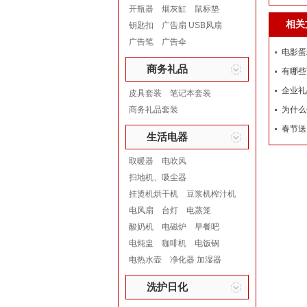
开瓶器
烟灰缸
鼠标垫
相关
钥匙扣
广告扇 USB风扇
广告笔
广告伞
电影蛋
商务礼品
有哪些
企业礼
皮具套装
笔记本套装
商务礼品套装
为什么
春节送
生活电器
取暖器
电吹风
扫地机、吸尘器
挂烫机烘干机
豆浆机榨汁机
电风扇
台灯
电蒸笼
酸奶机
电磁炉
早餐吧
电炖盅
咖啡机
电饭锅
电热水壶
净化器 加湿器
洗护日化