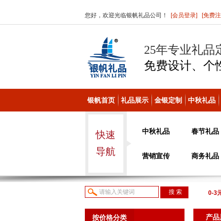
您好，欢迎光临银帆礼品公司！
[会员登录]
[免费注
25年专业礼品
免费设计、个
银帆首页
礼品展示
金银定制
中秋礼品
中秋礼品
春节礼品
快速
导航
营销宣传
商务礼品
0-3
议或
产品
按价格分类