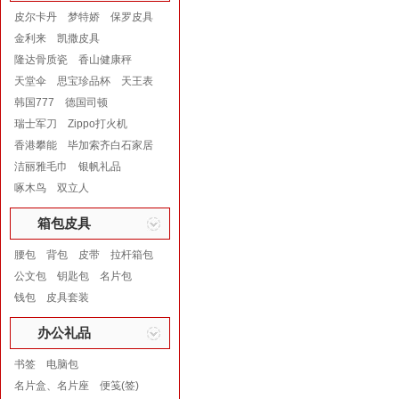
皮尔卡丹
梦特娇
保罗皮具
金利来
凯撒皮具
隆达骨质瓷
香山健康秤
天堂伞
思宝珍品杯
天王表
韩国777
德国司顿
瑞士军刀
Zippo打火机
香港攀能
毕加索齐白石家居
洁丽雅毛巾
银帆礼品
啄木鸟
双立人
箱包皮具
腰包
背包
皮带
拉杆箱包
公文包
钥匙包
名片包
钱包
皮具套装
办公礼品
书签
电脑包
名片盒、名片座
便笺(签)