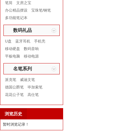
笔筒
文房之宝
办公精品摆设
宝珠笔/钢笔
多功能笔记本
数码礼品
U盘
蓝牙耳机
手机壳
移动硬盘
数码音响
平板电脑
移动电源
名笔系列
派克笔
威迪文笔
德国公爵笔
毕加索笔
花花公子笔
高仕笔
浏览历史
暂时浏览记录！