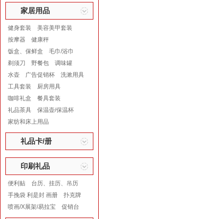
家居用品
健身套装
美容美甲套装
按摩器
健康秤
饭盒、保鲜盒
毛巾/浴巾
剃须刀
野餐包
调味罐
水壶
广告促销杯
洗漱用具
工具套装
厨房用具
咖啡礼盒
餐具套装
礼品茶具
保温壶/保温杯
家纺和床上用品
礼品卡/册
印刷礼品
便利贴
台历、挂历、吊历
手挽袋 利是封 画册
扑克牌
喷画/X展架/易拉宝
促销台