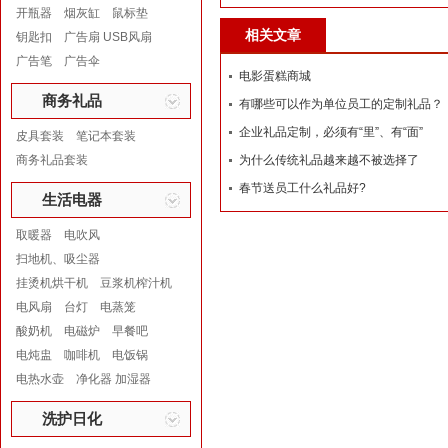
开瓶器
烟灰缸
鼠标垫
相关文章
钥匙扣
广告扇 USB风扇
广告笔
广告伞
电影蛋糕商城
商务礼品
有哪些可以作为单位员工的定制礼品？
企业礼品定制，必须有“里”、有“面”
皮具套装
笔记本套装
商务礼品套装
为什么传统礼品越来越不被选择了
春节送员工什么礼品好?
生活电器
取暖器
电吹风
扫地机、吸尘器
挂烫机烘干机
豆浆机榨汁机
电风扇
台灯
电蒸笼
酸奶机
电磁炉
早餐吧
电炖盅
咖啡机
电饭锅
电热水壶
净化器 加湿器
洗护日化