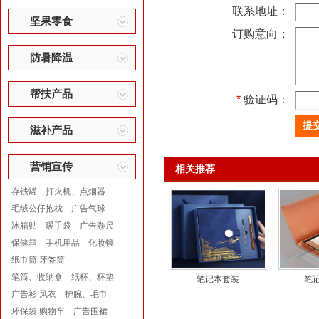
联系地址：
坚果零食
订购意向：
防暑降温
帮扶产品
*
验证码：
滋补产品
营销宣传
相关推荐
存钱罐
打火机、点烟器
毛绒公仔抱枕
广告气球
冰箱贴
暖手袋
广告卷尺
保健箱
手机用品
化妆镜
纸巾筒 牙签筒
笔筒、收纳盒
纸杯、杯垫
笔记本套装
笔
广告衫 风衣
护腕、毛巾
环保袋 购物车
广告围裙