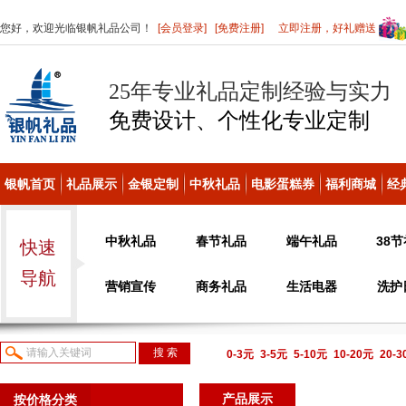
您好，欢迎光临银帆礼品公司！
[会员登录]
[免费注册]
立即注册，好礼赠送
25年专业礼品定制经验与实力
免费设计、个性化
专业定制
银帆首页
礼品展示
金银定制
中秋礼品
电影蛋糕券
福利商城
经
中秋礼品
春节礼品
端午礼品
38
快速
导航
营销宣传
商务礼品
生活电器
洗护
0-3元
3-5元
5-10元
10-20元
20-
议或电话咨询
产品展示
按价格分类