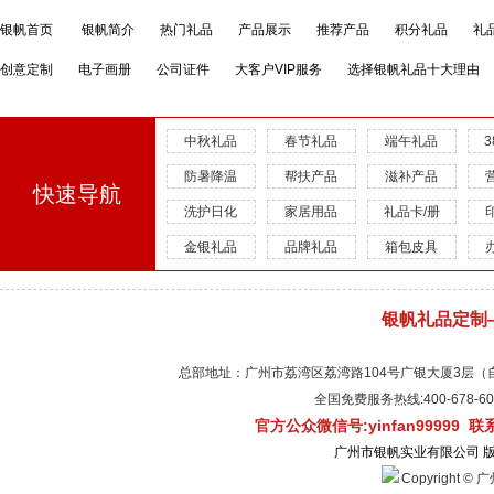
银帆首页
银帆简介
热门礼品
产品展示
推荐产品
积分礼品
礼
创意定制
电子画册
公司证件
大客户VIP服务
选择银帆礼品十大理由
中秋礼品
春节礼品
端午礼品
防暑降温
帮扶产品
滋补产品
快速导航
洗护日化
家居用品
礼品卡/册
金银礼品
品牌礼品
箱包皮具
银帆礼品定制
总部地址：广州市荔湾区荔湾路104号广银大厦3层（自有物
全国免费服务热线:400-678-
官方公众微信号:yinfan99999 
广州市银帆实业有限公司 
Copyright