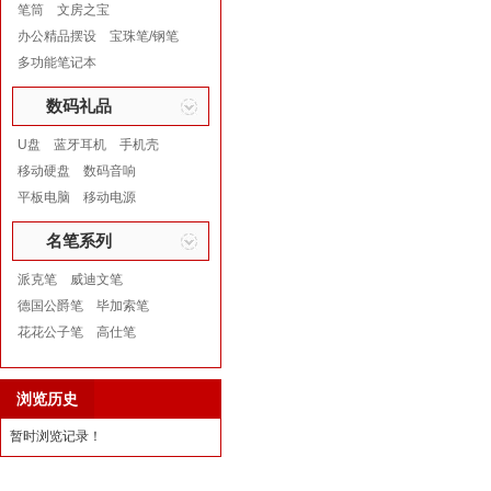
笔筒
文房之宝
办公精品摆设
宝珠笔/钢笔
多功能笔记本
数码礼品
U盘
蓝牙耳机
手机壳
移动硬盘
数码音响
平板电脑
移动电源
名笔系列
派克笔
威迪文笔
德国公爵笔
毕加索笔
花花公子笔
高仕笔
浏览历史
暂时浏览记录！