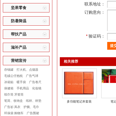
联系地址：
坚果零食
订购意向：
防暑降温
帮扶产品
*
验证码：
滋补产品
营销宣传
相关推荐
存钱罐
打火机、点烟器
毛绒公仔抱枕
广告气球
冰箱贴
暖手袋
广告卷尺
保健箱
手机用品
化妆镜
纸巾筒 牙签筒
笔筒、收纳盒
纸杯、杯垫
多功能笔记本套装
笔
广告衫 风衣
护腕、毛巾
环保袋 购物车
广告围裙