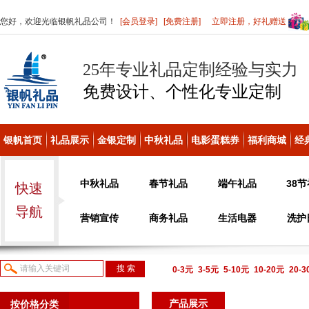
您好，欢迎光临银帆礼品公司！
[会员登录]
[免费注册]
立即注册，好礼赠送
25年专业礼品定制经验与实力
免费设计、个性化
专业定制
银帆首页
礼品展示
金银定制
中秋礼品
电影蛋糕券
福利商城
经
中秋礼品
春节礼品
端午礼品
38
快速
导航
营销宣传
商务礼品
生活电器
洗护
0-3元
3-5元
5-10元
10-20元
20-
议或电话咨询
产品展示
按价格分类