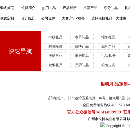
银帆首页
银帆简介
热门礼品
产品展示
推荐产品
积分礼品
礼
创意定制
电子画册
公司证件
大客户VIP服务
选择银帆礼品十大理由
中秋礼品
春节礼品
端午礼品
防暑降温
帮扶产品
滋补产品
快速导航
洗护日化
家居用品
礼品卡/册
金银礼品
品牌礼品
箱包皮具
银帆礼品定制
总部地址：广州市荔湾区荔湾路104号广银大厦3层（自有物
全国免费服务热线:400-678-
官方公众微信号:yinfan99999 
广州市银帆实业有限公司 
Copyright