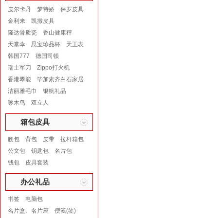
皮尔卡丹
梦特娇
保罗皮具
金利来
凯撒皮具
隆达骨质瓷
香山健康秤
天堂伞
思宝珍品杯
天王表
韩国777
德国司顿
瑞士军刀
Zippo打火机
香港攀能
毕加索齐白石家居
洁丽雅毛巾
银帆礼品
啄木鸟
双立人
箱包皮具
腰包
背包
皮带
拉杆箱包
公文包
钥匙包
名片包
钱包
皮具套装
办公礼品
书签
电脑包
名片盒、名片座
便笺(签)