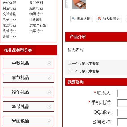
医药保健
食品饮料
制造行业
服饰行业
交通运输
物流行业
查看大图
加入收藏夹
电子行业
IT通讯业
家居行业
房地产行业
机械行业
汽车行业
产品介绍
金融行业
暂无内容
按礼品类型分类
中秋礼品
上一个：
笔记本套装
下一个：
笔记本套装
春节礼品
我要咨询
端午礼品
*
联系人：
*
手机/电话：
38节礼品
QQ/邮箱：
米面粮油
公司名称：