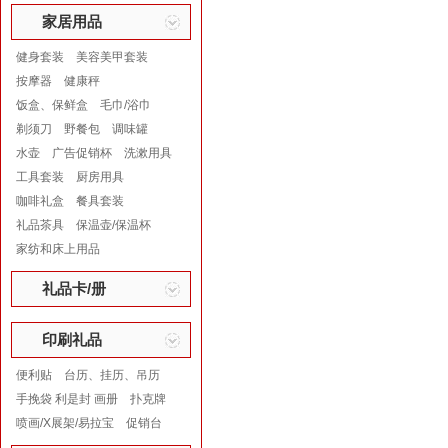
家居用品
健身套装
美容美甲套装
按摩器
健康秤
饭盒、保鲜盒
毛巾/浴巾
剃须刀
野餐包
调味罐
水壶
广告促销杯
洗漱用具
工具套装
厨房用具
咖啡礼盒
餐具套装
礼品茶具
保温壶/保温杯
家纺和床上用品
礼品卡/册
印刷礼品
便利贴
台历、挂历、吊历
手挽袋 利是封 画册
扑克牌
喷画/X展架/易拉宝
促销台