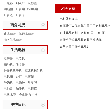
开瓶器
烟灰缸
鼠标垫
相关文章
钥匙扣
广告扇 USB风扇
广告笔
广告伞
电影蛋糕商城
商务礼品
有哪些可以作为单位员工的定制礼品？
企业礼品定制，必须有“里”、有“面”
皮具套装
笔记本套装
商务礼品套装
为什么传统礼品越来越不被选择了
春节送员工什么礼品好?
生活电器
取暖器
电吹风
扫地机、吸尘器
挂烫机烘干机
豆浆机榨汁机
电风扇
台灯
电蒸笼
酸奶机
电磁炉
早餐吧
电炖盅
咖啡机
电饭锅
电热水壶
净化器 加湿器
洗护日化