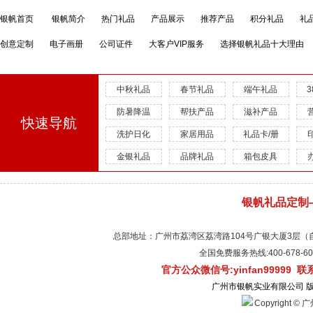
银帆首页
银帆简介
热门礼品
产品展示
推荐产品
积分礼品
礼
创意定制
电子画册
公司证件
大客户VIP服务
选择银帆礼品十大理由
中秋礼品
春节礼品
端午礼品
防暑降温
帮扶产品
滋补产品
快速导航
洗护日化
家居用品
礼品卡/册
金银礼品
品牌礼品
箱包皮具
银帆礼品定制
总部地址：广州市荔湾区荔湾路104号广银大厦3层（自有物
全国免费服务热线:400-678-
官方公众微信号:yinfan99999 
广州市银帆实业有限公司 
Copyright