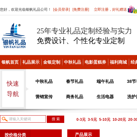
您好，欢迎光临银帆礼品公司！
[会员登录]
[免费注册]
立即注册，好礼赠送
25年专业礼品定制经验与实力
免费设计、个性化
专业定制
银帆首页
礼品展示
金银定制
中秋礼品
电影蛋糕券
福利商城
经
中秋礼品
春节礼品
端午礼品
38
快速
导航
营销宣传
商务礼品
生活电器
洗护
0-3元
3-5元
5-10元
10-20元
20-
议或电话咨询
产品展示
按价格分类