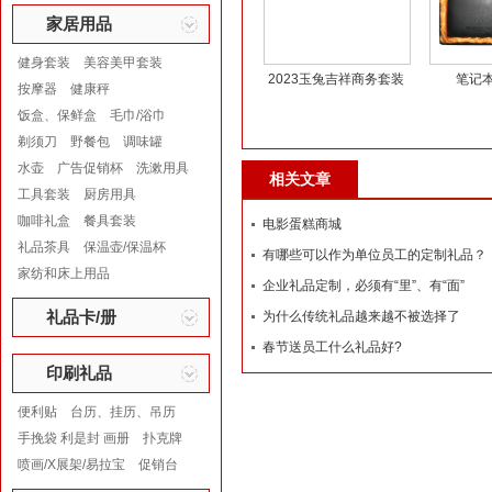
家居用品
健身套装
美容美甲套装
2023玉兔吉祥商务套装
笔记
按摩器
健康秤
饭盒、保鲜盒
毛巾/浴巾
剃须刀
野餐包
调味罐
水壶
广告促销杯
洗漱用具
相关文章
工具套装
厨房用具
咖啡礼盒
餐具套装
电影蛋糕商城
礼品茶具
保温壶/保温杯
有哪些可以作为单位员工的定制礼品？
家纺和床上用品
企业礼品定制，必须有“里”、有“面”
礼品卡/册
为什么传统礼品越来越不被选择了
春节送员工什么礼品好?
印刷礼品
便利贴
台历、挂历、吊历
手挽袋 利是封 画册
扑克牌
喷画/X展架/易拉宝
促销台