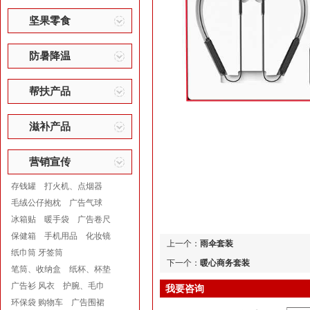
坚果零食
防暑降温
帮扶产品
滋补产品
营销宣传
存钱罐
打火机、点烟器
毛绒公仔抱枕
广告气球
冰箱贴
暖手袋
广告卷尺
保健箱
手机用品
化妆镜
上一个：
雨伞套装
纸巾筒 牙签筒
下一个：
暖心商务套装
笔筒、收纳盒
纸杯、杯垫
广告衫 风衣
护腕、毛巾
我要咨询
环保袋 购物车
广告围裙