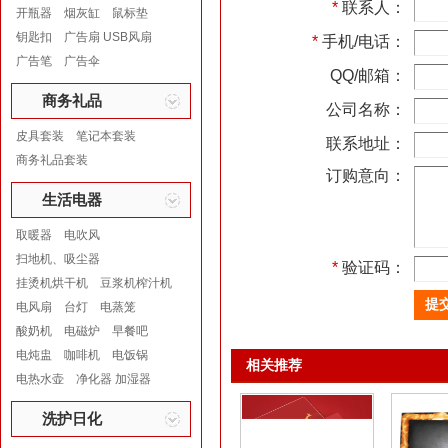
*
联系人：
开瓶器
烟灰缸
鼠标垫
钥匙扣
广告扇 USB风扇
*
手机/电话：
广告笔
广告伞
QQ/邮箱：
商务礼品
公司名称：
皮具套装
笔记本套装
联系地址：
商务礼品套装
订购意向：
生活电器
取暖器
电吹风
扫地机、吸尘器
*
验证码：
挂烫机烘干机
豆浆机榨汁机
电风扇
台灯
电蒸笼
酸奶机
电磁炉
早餐吧
电炖盅
咖啡机
电饭锅
相关推荐
电热水壶
净化器 加湿器
洗护日化