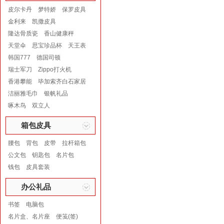
皮尔卡丹
梦特娇
保罗皮具
金利来
凯撒皮具
隆达骨质瓷
香山健康秤
天堂伞
思宝珍品杯
天王表
韩国777
德国司顿
瑞士军刀
Zippo打火机
香港攀能
毕加索齐白石家居
洁丽雅毛巾
银帆礼品
啄木鸟
双立人
箱包皮具
腰包
背包
皮带
拉杆箱包
公文包
钥匙包
名片包
钱包
皮具套装
办公礼品
书签
电脑包
名片盒、名片座
便笺(签)