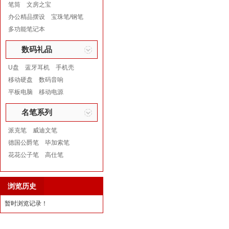
笔筒
文房之宝
办公精品摆设
宝珠笔/钢笔
多功能笔记本
数码礼品
U盘
蓝牙耳机
手机壳
移动硬盘
数码音响
平板电脑
移动电源
名笔系列
派克笔
威迪文笔
德国公爵笔
毕加索笔
花花公子笔
高仕笔
浏览历史
暂时浏览记录！