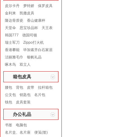
皮尔卡丹
梦特娇
保罗皮具
金利来
凯撒皮具
隆达骨质瓷
香山健康秤
天堂伞
思宝珍品杯
天王表
韩国777
德国司顿
瑞士军刀
Zippo打火机
香港攀能
毕加索齐白石家居
洁丽雅毛巾
银帆礼品
啄木鸟
双立人
箱包皮具
腰包
背包
皮带
拉杆箱包
公文包
钥匙包
名片包
钱包
皮具套装
办公礼品
书签
电脑包
名片盒、名片座
便笺(签)