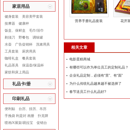
家居用品
健身套装
美容美甲套装
营养手册礼品套装
花开
按摩器
健康秤
饭盒、保鲜盒
毛巾/浴巾
剃须刀
野餐包
调味罐
水壶
广告促销杯
洗漱用具
相关文章
工具套装
厨房用具
咖啡礼盒
餐具套装
电影蛋糕商城
礼品茶具
保温壶/保温杯
有哪些可以作为单位员工的定制礼品？
家纺和床上用品
企业礼品定制，必须有“里”、有“面”
礼品卡/册
为什么传统礼品越来越不被选择了
春节送员工什么礼品好?
印刷礼品
便利贴
台历、挂历、吊历
手挽袋 利是封 画册
扑克牌
喷画/X展架/易拉宝
促销台