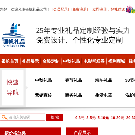
您好，欢迎光临银帆礼品公司！
[会员登录]
[免费注册]
立即注册，好礼赠送
25年专业礼品定制经验与实力
免费设计、个性化
专业定制
银帆首页
礼品展示
金银定制
中秋礼品
电影蛋糕券
福利商城
经
中秋礼品
春节礼品
端午礼品
38
快速
导航
营销宣传
商务礼品
生活电器
洗护
0-3元
3-5元
5-10元
10-20元
20-
议或电话咨询
产品展示
按价格分类