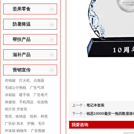
坚果零食
防暑降温
帮扶产品
滋补产品
营销宣传
存钱罐
打火机、点烟器
毛绒公仔抱枕
广告气球
冰箱贴
暖手袋
广告卷尺
保健箱
手机用品
化妆镜
上一个：
笔记本套装
纸巾筒 牙签筒
下一个：
锐思10000毫安一拖四数显
笔筒、收纳盒
纸杯、杯垫
广告衫 风衣
护腕、毛巾
我要咨询
环保袋 购物车
广告围裙