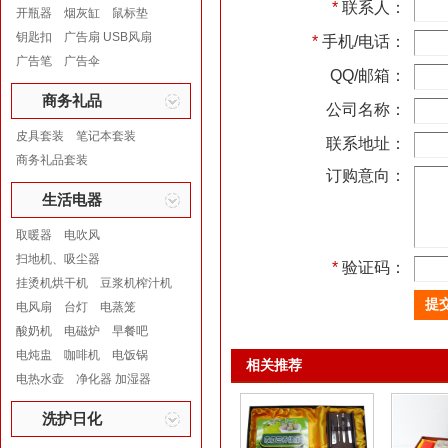
*
联系人：
开瓶器
烟灰缸
鼠标垫
钥匙扣
广告扇 USB风扇
*
手机/电话：
广告笔
广告伞
QQ/邮箱：
商务礼品
公司名称：
皮具套装
笔记本套装
联系地址：
商务礼品套装
订购意向：
生活电器
取暖器
电吹风
扫地机、吸尘器
*
验证码：
挂烫机烘干机
豆浆机榨汁机
电风扇
台灯
电蒸笼
酸奶机
电磁炉
早餐吧
电炖盅
咖啡机
电饭锅
相关推荐
电热水壶
净化器 加湿器
洗护日化