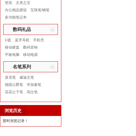
笔筒
文房之宝
办公精品摆设
宝珠笔/钢笔
多功能笔记本
数码礼品
U盘
蓝牙耳机
手机壳
移动硬盘
数码音响
平板电脑
移动电源
名笔系列
派克笔
威迪文笔
德国公爵笔
毕加索笔
花花公子笔
高仕笔
浏览历史
暂时浏览记录！