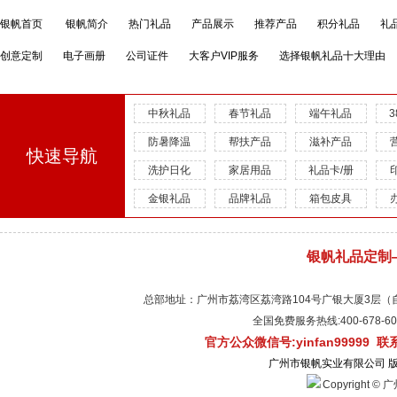
银帆首页
银帆简介
热门礼品
产品展示
推荐产品
积分礼品
礼
创意定制
电子画册
公司证件
大客户VIP服务
选择银帆礼品十大理由
中秋礼品
春节礼品
端午礼品
防暑降温
帮扶产品
滋补产品
快速导航
洗护日化
家居用品
礼品卡/册
金银礼品
品牌礼品
箱包皮具
银帆礼品定制
总部地址：广州市荔湾区荔湾路104号广银大厦3层（自有物
全国免费服务热线:400-678-
官方公众微信号:yinfan99999 
广州市银帆实业有限公司 
Copyright