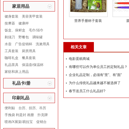
家居用品
健身套装
美容美甲套装
营养手册杯子套装
按摩器
健康秤
饭盒、保鲜盒
毛巾/浴巾
剃须刀
野餐包
调味罐
水壶
广告促销杯
洗漱用具
相关文章
工具套装
厨房用具
咖啡礼盒
餐具套装
电影蛋糕商城
礼品茶具
保温壶/保温杯
有哪些可以作为单位员工的定制礼品？
家纺和床上用品
企业礼品定制，必须有“里”、有“面”
礼品卡/册
为什么传统礼品越来越不被选择了
春节送员工什么礼品好?
印刷礼品
便利贴
台历、挂历、吊历
手挽袋 利是封 画册
扑克牌
喷画/X展架/易拉宝
促销台