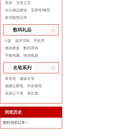
笔筒
文房之宝
办公精品摆设
宝珠笔/钢笔
多功能笔记本
数码礼品
U盘
蓝牙耳机
手机壳
移动硬盘
数码音响
平板电脑
移动电源
名笔系列
派克笔
威迪文笔
德国公爵笔
毕加索笔
花花公子笔
高仕笔
浏览历史
暂时浏览记录！