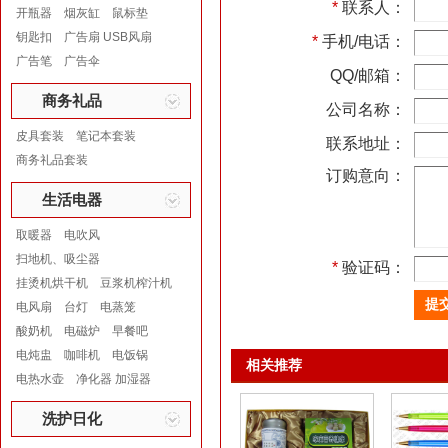
*
联系人：
开瓶器
烟灰缸
鼠标垫
钥匙扣
广告扇 USB风扇
*
手机/电话：
广告笔
广告伞
QQ/邮箱：
商务礼品
公司名称：
皮具套装
笔记本套装
联系地址：
商务礼品套装
订购意向：
生活电器
取暖器
电吹风
扫地机、吸尘器
*
验证码：
挂烫机烘干机
豆浆机榨汁机
电风扇
台灯
电蒸笼
酸奶机
电磁炉
早餐吧
电炖盅
咖啡机
电饭锅
相关推荐
电热水壶
净化器 加湿器
洗护日化