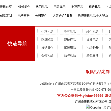
银帆首页
银帆简介
热门礼品
产品展示
推荐产品
积分礼品
礼
创意定制
电子画册
公司证件
大客户VIP服务
选择银帆礼品十大理由
中秋礼品
春节礼品
端午礼品
防暑降温
帮扶产品
滋补产品
快速导航
洗护日化
家居用品
礼品卡/册
金银礼品
品牌礼品
箱包皮具
银帆礼品定制
总部地址：广州市荔湾区荔湾路104号广银大厦3层（自有物
全国免费服务热线:400-678-
官方公众微信号:yinfan99999 
广州市银帆实业有限公司 
Copyright