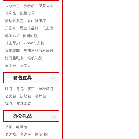
皮尔卡丹
梦特娇
保罗皮具
金利来
凯撒皮具
隆达骨质瓷
香山健康秤
天堂伞
思宝珍品杯
天王表
韩国777
德国司顿
瑞士军刀
Zippo打火机
香港攀能
毕加索齐白石家居
洁丽雅毛巾
银帆礼品
啄木鸟
双立人
箱包皮具
腰包
背包
皮带
拉杆箱包
公文包
钥匙包
名片包
钱包
皮具套装
办公礼品
书签
电脑包
名片盒、名片座
便笺(签)