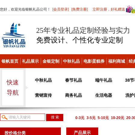
您好，欢迎光临银帆礼品公司！
[会员登录]
[免费注册]
立即注册，好礼赠送
25年专业礼品定制经验与实力
免费设计、个性化
专业定制
银帆首页
礼品展示
金银定制
中秋礼品
电影蛋糕券
福利商城
经
中秋礼品
春节礼品
端午礼品
38
快速
导航
营销宣传
商务礼品
生活电器
洗护
0-3元
3-5元
5-10元
10-20元
20-
议或电话咨询
产品展示
按价格分类