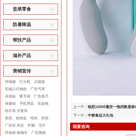
坚果零食
防暑降温
帮扶产品
滋补产品
营销宣传
存钱罐
打火机、点烟器
毛绒公仔抱枕
广告气球
冰箱贴
暖手袋
广告卷尺
保健箱
手机用品
化妆镜
上一个：
锐思10000毫安一拖四数显
纸巾筒 牙签筒
下一个：
中粮食品大礼包
笔筒、收纳盒
纸杯、杯垫
广告衫 风衣
护腕、毛巾
我要咨询
环保袋 购物车
广告围裙