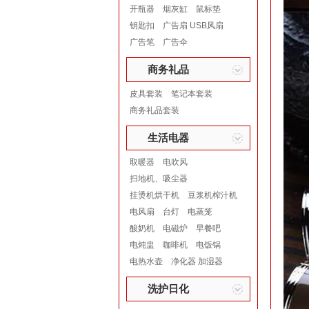
开瓶器
烟灰缸
鼠标垫
钥匙扣
广告扇 USB风扇
广告笔
广告伞
商务礼品
皮具套装
笔记本套装
商务礼品套装
生活电器
取暖器
电吹风
扫地机、吸尘器
挂烫机烘干机
豆浆机榨汁机
电风扇
台灯
电蒸笼
酸奶机
电磁炉
早餐吧
电炖盅
咖啡机
电饭锅
电热水壶
净化器 加湿器
洗护日化