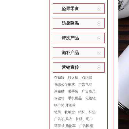
坚果零食
防暑降温
帮扶产品
滋补产品
营销宣传
存钱罐
打火机、点烟器
毛绒公仔抱枕
广告气球
冰箱贴
暖手袋
广告卷尺
保健箱
手机用品
化妆镜
纸巾筒 牙签筒
笔筒、收纳盒
纸杯、杯垫
广告衫 风衣
护腕、毛巾
环保袋 购物车
广告围裙