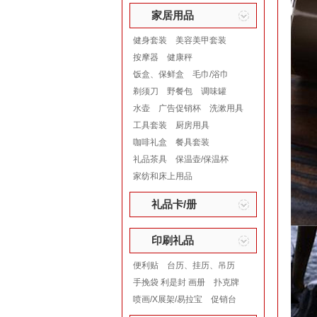
家居用品
健身套装
美容美甲套装
按摩器
健康秤
饭盒、保鲜盒
毛巾/浴巾
剃须刀
野餐包
调味罐
水壶
广告促销杯
洗漱用具
工具套装
厨房用具
咖啡礼盒
餐具套装
礼品茶具
保温壶/保温杯
家纺和床上用品
礼品卡/册
印刷礼品
便利贴
台历、挂历、吊历
手挽袋 利是封 画册
扑克牌
喷画/X展架/易拉宝
促销台