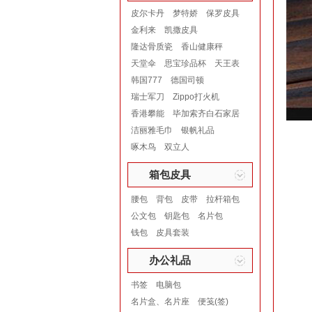
皮尔卡丹
梦特娇
保罗皮具
金利来
凯撒皮具
隆达骨质瓷
香山健康秤
天堂伞
思宝珍品杯
天王表
韩国777
德国司顿
瑞士军刀
Zippo打火机
香港攀能
毕加索齐白石家居
洁丽雅毛巾
银帆礼品
啄木鸟
双立人
箱包皮具
腰包
背包
皮带
拉杆箱包
公文包
钥匙包
名片包
钱包
皮具套装
办公礼品
书签
电脑包
名片盒、名片座
便笺(签)