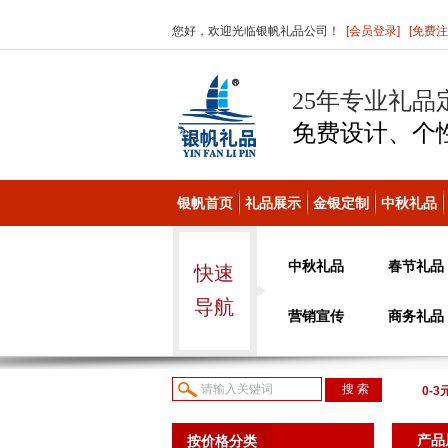
您好，欢迎光临银帆礼品公司！
[会员登录]
[免费注
25年专业礼品
免费设计、个
银帆首页
礼品展示
金银定制
中秋礼品
中秋礼品
春节礼品
快速
导航
营销宣传
商务礼品
0-3
议或
产品
按价格分类