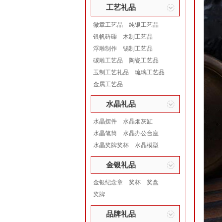
工艺礼品
徽章工艺品
纯银工艺品
银帆砗磲
木制工艺品
浮雕制作
锡制工艺品
碳雕工艺品
陶瓷工艺品
玉制工艺礼品
琉璃工艺品
金属工艺品
水晶礼品
水晶摆件
水晶烟灰缸
水晶笔筒
水晶办公台座
水晶奖牌奖杯
水晶模型
金银礼品
金银纪念章
奖杯
奖盘
奖牌
品牌礼品