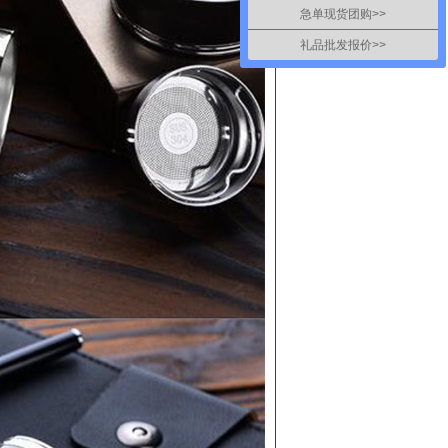
急单现货团购>>
礼品批发报价>>