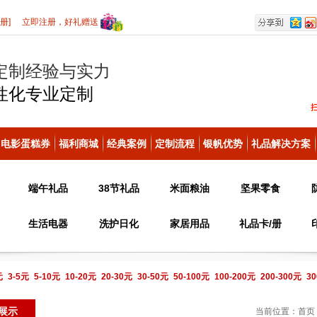
册]
立即注册，好礼赠送
定制经验与实力
性化
专业定制
电影蛋糕券
福利商城
经典案例
定制流程
银帆优势
礼品解决方案
端午礼品
38节礼品
米面粮油
坚果零食
生活电器
洗护日化
家居用品
礼品卡/册
元
3-5元
5-10元
10-20元
20-30元
30-50元
50-100元
100-200元
200-300元
30
电话咨询
展示
当前位置：
首页