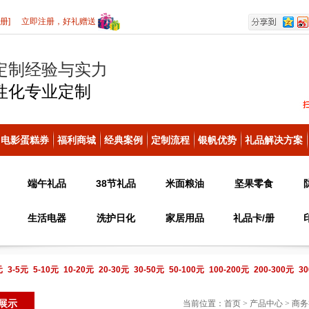
册]
立即注册，好礼赠送
定制经验与实力
性化
专业定制
电影蛋糕券
福利商城
经典案例
定制流程
银帆优势
礼品解决方案
端午礼品
38节礼品
米面粮油
坚果零食
生活电器
洗护日化
家居用品
礼品卡/册
元
3-5元
5-10元
10-20元
20-30元
30-50元
50-100元
100-200元
200-300元
30
电话咨询
展示
当前位置：
首页
>
产品中心
>
商务