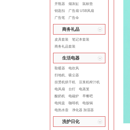
开瓶器
烟灰缸
鼠标垫
钥匙扣
广告扇 USB风扇
广告笔
广告伞
商务礼品
皮具套装
笔记本套装
商务礼品套装
生活电器
取暖器
电吹风
扫地机、吸尘器
挂烫机烘干机
豆浆机榨汁机
电风扇
台灯
电蒸笼
酸奶机
电磁炉
早餐吧
电炖盅
咖啡机
电饭锅
电热水壶
净化器 加湿器
洗护日化