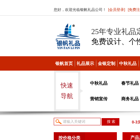
您好，欢迎光临银帆礼品公司！
[会员登录]
[免费注
25年专业礼品
免费设计、个
银帆首页
礼品展示
金银定制
中秋礼品
中秋礼品
春节礼品
快速
导航
营销宣传
商务礼品
0-3
议或
产品
按价格分类