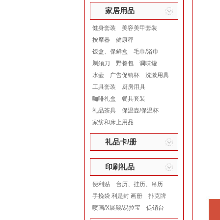
家居用品
健身套装
美容美甲套装
按摩器
健康秤
饭盒、保鲜盒
毛巾/浴巾
剃须刀
野餐包
调味罐
水壶
广告促销杯
洗漱用具
工具套装
厨房用具
咖啡礼盒
餐具套装
礼品茶具
保温壶/保温杯
家纺和床上用品
礼品卡/册
印刷礼品
便利贴
台历、挂历、吊历
手挽袋 利是封 画册
扑克牌
喷画/X展架/易拉宝
促销台