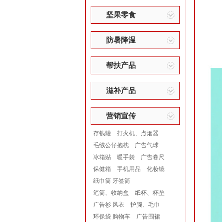
坚果零食
防暑降温
帮扶产品
滋补产品
营销宣传
存钱罐
打火机、点烟器
毛绒公仔抱枕
广告气球
冰箱贴
暖手袋
广告卷尺
保健箱
手机用品
化妆镜
纸巾筒 牙签筒
笔筒、收纳盒
纸杯、杯垫
广告衫 风衣
护腕、毛巾
环保袋 购物车
广告围裙