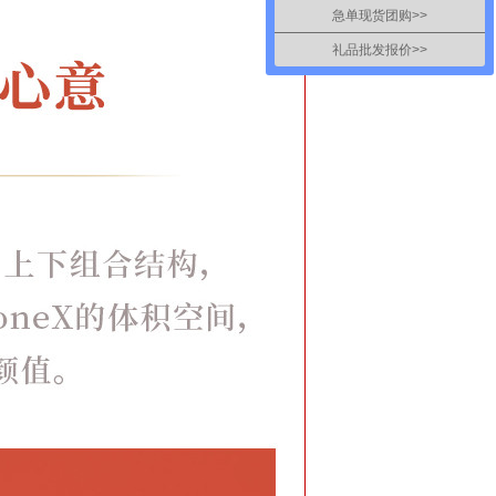
急单现货团购>>
礼品批发报价>>