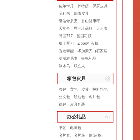
皮尔卡丹
梦特娇
保罗皮具
金利来
凯撒皮具
隆达骨质瓷
香山健康秤
天堂伞
思宝珍品杯
天王表
韩国777
德国司顿
瑞士军刀
Zippo打火机
香港攀能
毕加索齐白石家居
洁丽雅毛巾
银帆礼品
啄木鸟
双立人
箱包皮具
腰包
背包
皮带
拉杆箱包
公文包
钥匙包
名片包
钱包
皮具套装
办公礼品
书签
电脑包
名片盒、名片座
便笺(签)