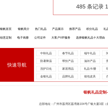
485 条记录 1
银帆首页
银帆简介
热门礼品
产品展示
推荐产品
积分礼品
礼
创意定制
电子画册
公司证件
大客户VIP服务
选择银帆礼品十大理由
中秋礼品
春节礼品
端午礼品
防暑降温
帮扶产品
滋补产品
快速导航
洗护日化
家居用品
礼品卡/册
金银礼品
品牌礼品
箱包皮具
银帆礼品定制
总部地址：广州市荔湾区荔湾路104号广银大厦3层（自有物