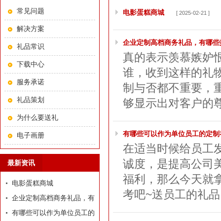
常见问题
电影蛋糕商城
[ 2025-02-21 ]
解决方案
企业定制高档商务礼品，有哪些
礼品常识
真的表示羡慕嫉妒
下载中心
谁，收到这样的礼
服务承诺
制与否都不重要，
礼品策划
够显示出对客户的尊
为什么要送礼
有哪些可以作为单位员工的定制
电子画册
在适当时候给员工
诚度，是提高公司
最新资讯
福利，那么今天就
电影蛋糕商城
考吧~送员工的礼品
企业定制高档商务礼品，有
哪些推荐？
有哪些可以作为单位员工的