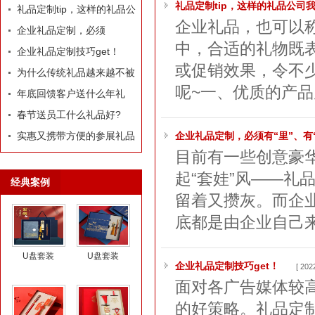
礼品定制tip，这样的礼品公司
定制礼品？
礼品定制tip，这样的礼品公
企业礼品，也可以
司我才爱！
企业礼品定制，必须
中，合适的礼物既
有“里”、有“面”
企业礼品定制技巧get！
或促销效果，令不
为什么传统礼品越来越不被
呢~一、优质的产品
选择了
年底回馈客户送什么年礼
好?
春节送员工什么礼品好?
实惠又携带方便的参展礼品
企业礼品定制，必须有“里”、有
目前有一些创意豪
有什么？
起“套娃”风——礼
经典案例
留着又攒灰。而企
底都是由企业自己来
U盘套装
U盘套装
企业礼品定制技巧get！
[ 202
面对各广告媒体较
的好策略。礼品定