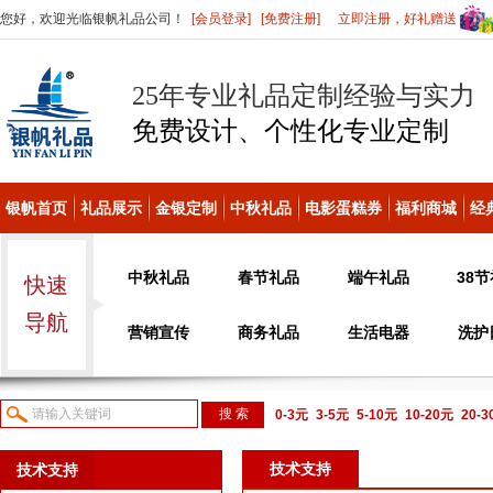
您好，欢迎光临银帆礼品公司！
[会员登录]
[免费注册]
立即注册，好礼赠送
25年专业礼品定制经验与实力
免费设计、个性化
专业定制
银帆首页
礼品展示
金银定制
中秋礼品
电影蛋糕券
福利商城
经
中秋礼品
春节礼品
端午礼品
38
快速
导航
营销宣传
商务礼品
生活电器
洗护
0-3元
3-5元
5-10元
10-20元
20-
议或电话咨询
技术支持
技术支持