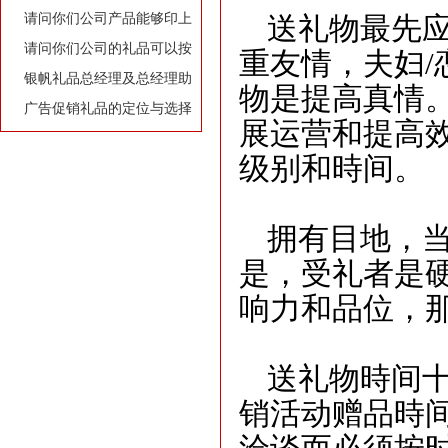
牌有着莫大的作用
请问你们公司产品能够印上
送礼物最先
我们公司的LOGO和广告
请问你们公司的礼品可以按
重友情，夫妇
/
吗？
照我们的要求和构思专门设
银帆礼品总经理及总经理助
物是提高真情
计订做吗？
理名片
广告促销礼品的定位与选择
展运营和提高
级别和時间。
拥有目地，
是，受礼者是
响力和品位，
送礼物時间
销活动赠品時