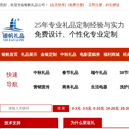
您好，欢迎光临银帆礼品公司！
[会员登录]
[免费注册]
立即注册，好礼赠送
25年专业礼品定制经验与实力
免费设计、个性化
专业定制
银帆首页
礼品展示
金银定制
中秋礼品
电影蛋糕券
福利商城
经
中秋礼品
春节礼品
端午礼品
38
快速
导航
营销宣传
商务礼品
生活电器
洗护
0-3元
3-5元
5-10元
10-20元
20-
议或电话咨询
为什么要送礼
技术支持