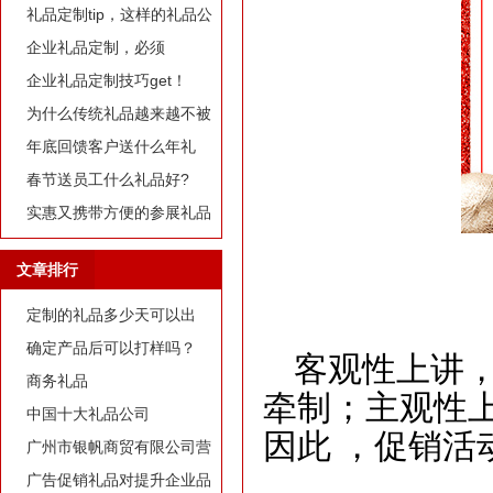
定制礼品？
礼品定制tip，这样的礼品公
司我才爱！
企业礼品定制，必须
有“里”、有“面”
企业礼品定制技巧get！
为什么传统礼品越来越不被
选择了
年底回馈客户送什么年礼
好?
春节送员工什么礼品好?
实惠又携带方便的参展礼品
有什么？
文章排行
定制的礼品多少天可以出
货？
确定产品后可以打样吗？
客观性上讲
商务礼品
牵制；主观性
中国十大礼品公司
因此
，促销活
广州市银帆商贸有限公司营
业执照
广告促销礼品对提升企业品