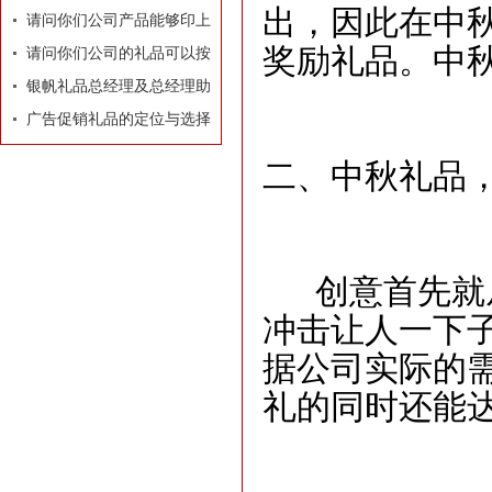
出，因此在中
牌有着莫大的作用
请问你们公司产品能够印上
奖励礼品。中
我们公司的LOGO和广告
请问你们公司的礼品可以按
吗？
照我们的要求和构思专门设
银帆礼品总经理及总经理助
计订做吗？
理名片
广告促销礼品的定位与选择
二、中秋礼品
创意首先就从
冲击让人一下
据公司实际的需
礼的同时还能