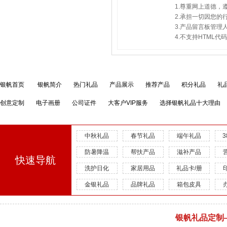
1.尊重网上道德
2.承担一切因您
3.产品留言板管
4.不支持HTML
银帆首页
银帆简介
热门礼品
产品展示
推荐产品
积分礼品
礼
创意定制
电子画册
公司证件
大客户VIP服务
选择银帆礼品十大理由
中秋礼品
春节礼品
端午礼品
防暑降温
帮扶产品
滋补产品
快速导航
洗护日化
家居用品
礼品卡/册
金银礼品
品牌礼品
箱包皮具
银帆礼品定制