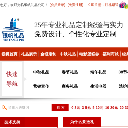
您好，欢迎光临银帆礼品公司！
[会员登录]
[免费注册]
立即注册，好礼赠送
25年专业礼品定制经验与实力
免费设计、个性化
专业定制
银帆首页
礼品展示
金银定制
中秋礼品
电影蛋糕券
福利商城
经
中秋礼品
春节礼品
端午礼品
38
快速
导航
营销宣传
商务礼品
生活电器
洗护
0-3元
3-5元
5-10元
10-20元
20-
议或电话咨询
为什么要送礼
技术支持