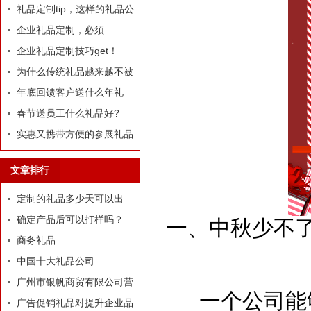
定制礼品？
礼品定制tip，这样的礼品公
司我才爱！
企业礼品定制，必须
有“里”、有“面”
企业礼品定制技巧get！
为什么传统礼品越来越不被
选择了
年底回馈客户送什么年礼
好?
春节送员工什么礼品好?
实惠又携带方便的参展礼品
有什么？
文章排行
定制的礼品多少天可以出
货？
确定产品后可以打样吗？
一、中秋少不
商务礼品
中国十大礼品公司
广州市银帆商贸有限公司营
一个公司能够
业执照
广告促销礼品对提升企业品