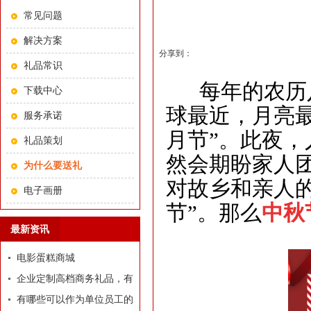
常见问题
解决方案
分享到：
礼品常识
每年的农历八
下载中心
球最近，月亮最
服务承诺
月节”。此夜
礼品策划
然会期盼家人
为什么要送礼
对故乡和亲人
电子画册
节”。那么
中秋
最新资讯
电影蛋糕商城
企业定制高档商务礼品，有
哪些推荐？
有哪些可以作为单位员工的